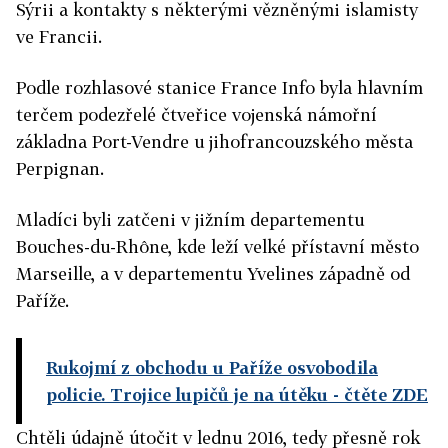
Sýrii a kontakty s některými vězněnými islamisty
ve Francii.
Podle rozhlasové stanice France Info byla hlavním
terčem podezřelé čtveřice vojenská námořní
základna Port-Vendre u jihofrancouzského města
Perpignan.
Mladíci byli zatčeni v jižním departementu
Bouches-du-Rhône, kde leží velké přístavní město
Marseille, a v departementu Yvelines západně od
Paříže.
Rukojmí z obchodu u Paříže osvobodila
policie. Trojice lupičů je na útěku
- čtěte ZDE
Chtěli údajně útočit v lednu 2016, tedy přesně rok