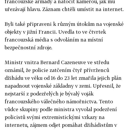
francouzské armády a natočit kamerou, jak mu
uřezávají hlavu. Záznam chtěli umístit na internet.
Byli také připraveni k různým útokům na vojenské
objekty v jižní Francii. Uvedla to ve čtvrtek
francouzská média s odvoláním na místní
bezpečnostní zdroje.
Ministr vnitra Bernard Cazeneuve ve středu
oznámil, že policie zatčením čtyř přívrženců
džihádu ve věku od 16 do 23 let zmařila jejich plán
napadnout vojenské základny v zemi. Upřesnil, že
nejstarší z podezřelých je bývalý voják
francouzského válečného námořnictva. Tento
vůdce skupiny podle ministra vyvolal podezření
policistů svými extremistickými vzkazy na
internetu, zájmem odjet pomáhat džihádistům v