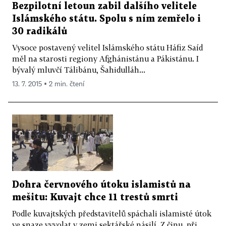
Bezpilotní letoun zabil dalšího velitele
Islámského státu. Spolu s ním zemřelo i
30 radikálů
Vysoce postavený velitel Islámského státu Háfiz Saíd
měl na starosti regiony Afghánistánu a Pákistánu. I
bývalý mluvčí Tálibánu, Šahidulláh...
13. 7. 2015 ▪ 2 min. čtení
Dohra červnového útoku islamistů na
mešitu: Kuvajt chce 11 trestů smrti
Podle kuvajtských představitelů spáchali islamisté útok
ve snaze vyvolat v zemi sektářské násilí. Z činu, při