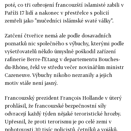
poté, co tři ozbrojení francouzští islamisté zabili v
Paříži 17 lidí a nakonec v přestřelce s policií
zemřeli jako "mučedníci islámské svaté války".
Zatčení čtveřice nemá ale podle dosavadních
poznatků nic společného s výbuchy, kterými podle
vyšetřovatelů někdo úmyslně poškodil zařízení
rafinerie Berre-l’Etang v departementu Bouches-
du-Rhône, řekl ve středu večer novinářům ministr
Cazeneuve. Výbuchy nikoho nezranily a jejich
motiv stále není jasný.
Francouzský prezident François Hollande v úterý
prohlásil, že francouzské bezpečnostní síly
odvracejí každý týden nějaké teroristické hrozby.
Upřesnil, že proti terorismu je po celé zemi v
pohotovosti 30 tisíc policistů, četníků a vojáků.