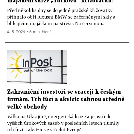
majákem skrze „Turkovu“ křižovatku?
Před několika dny se do jedné pražské křižovatky
přihnalo obří luxusní BMW se začerněnými skly a
blikajícím majáčkem na střeše. Na červenou...
4. 8. 2026 ▪ 6 min. čtení
Zahraniční investoři se vracejí k českým
firmám. Trh fúzí a akvizic táhnou středně
velké obchody
Válka na Ukrajině, energetická krize a prostředí
vyšších úrokových sazeb v posledních letech tlumily
trh fúzí a akvizic ve střední Evropě....