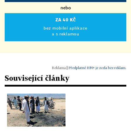
nebo
ZA 40 KČ
bez mobilní aplikace
a s reklamou
|
Předplatné HN+ je zcela bez reklam.
Související články