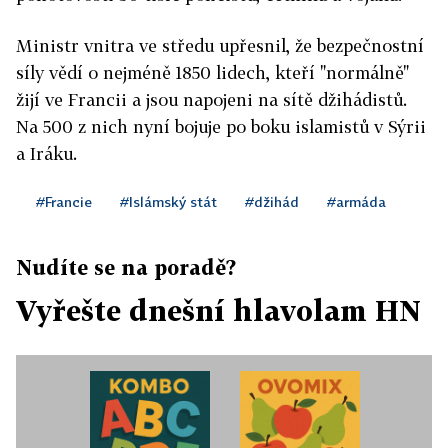
Ministr vnitra ve středu upřesnil, že bezpečnostní
síly vědí o nejméně 1850 lidech, kteří "normálně"
žijí ve Francii a jsou napojeni na sítě džihádistů.
Na 500 z nich nyní bojuje po boku islamistů v Sýrii
a Iráku.
#Francie
#Islámský stát
#džihád
#armáda
Nudíte se na poradě?
Vyřešte dnešní hlavolam HN