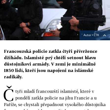
Autor ▪
ČTK
Francouzská policie zatkla čtyři přívržence
džihádu. Islamisté prý chtěli setnout hlavu
důstojníkovi armády. V zemi je minimálně
1850 lidí, kteří jsou napojeni na islámské
radikály.
Č
tyři mladí francouzští islamisté, které v
pondělí zatkla policie na jihu Francie a u
Paříže, se chystali přepadnout vysokého důstojníka