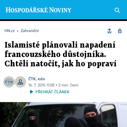
HN.cz
›
Zahraniční
Islamisté plánovali napadení
francouzského důstojníka.
Chtěli natočit, jak ho popraví
ČTK
edo
,
16. 7. 2015 11:28 ▪ 2 min. čtení
PŘEHRÁT ČLÁNEK