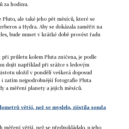
rů za hodinu.
Pluto, ale také jeho pět měsíců, které se
Kerberos a Hydra. Aby se dokázala zaměřit na
les, bude muset v krátké době provést řadu
 při průletu kolem Pluta zničena, je podle
u dojít například při srážce s ledovým
jistotu uložil v pondělí veškerá doposud
 i zatím nejpodrobnější fotografie Pluta
ndy a měření planety a jejích měsíců.
lometrů větší, než se myslelo, zjistila sonda
h měření větší, než se předpokládalo, u jeho