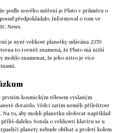
, že podle nového měření je Pluto v průměru o
oposud předpokládalo. Informoval o tom ve
BBC News.
ní je nyní velikost planetky udávána 2370
terna to rovněž znamená, že Pluto má nižší
by mohlo znamenat, že jeho nitro je více
inami.
růzkum
c prvním kosmickým tělesem vyslaným
lanetě dorazilo. Vědci zatím neměli příležitost
 Na to, aby mohli planetku sledovat například
příliš daleko. Sonda o velikosti klavíru se u
 trpasličí planety nebude obíhat a proletí kolem