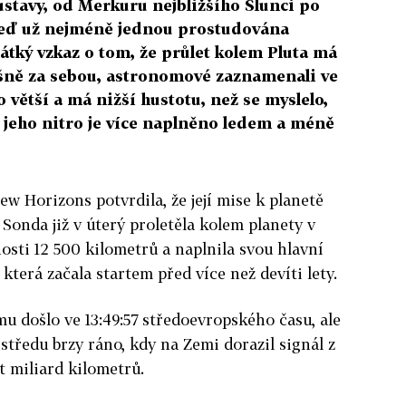
stavy, od Merkuru nejbližšího Slunci po
a teď už nejméně jednou prostudována
tký vzkaz o tom, že průlet kolem Pluta má
ně za sebou, astronomové zaznamenali ve
o větší a má nižší hustotu, než se myslelo,
 jeho nitro je více naplněno ledem a méně
w Horizons potvrdila, že její mise k planetě
 Sonda již v úterý proletěla kolem planety v
osti 12 500 kilometrů a naplnila svou hlavní
která začala startem před více než devíti lety.
mu došlo ve 13:49:57 středoevropského času, ale
středu brzy ráno, kdy na Zemi dorazil signál z
 miliard kilometrů.