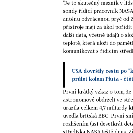
"Je to skutečný mezník v lid
sondy řídící pracovník NASA
anténu odvrácenou pryč od Zem
přístroje mají za úkol pořídi
další data, včetně údajů o sl
teplotě, která uloží do pamět
komunikovat s řídícím střed
USA dovršily cestu po "k
průlet kolem Pluta
- čtě
První krátký vzkaz o tom, že
astronomové obdrželi ve stře
urazila celkem 4,7 miliardy k
uvedla britská BBC. První sn
rozlišením (asi desetkrát de
střediska NASA ještě dnes. Z