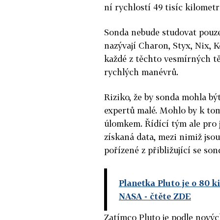
ní rychlostí 49 tisíc kilomet
Sonda nebude studovat pouze 
nazývají Charon, Styx, Nix, 
každé z těchto vesmírných tě
rychlých manévrů.
Riziko, že by sonda mohla být
expertů malé. Mohlo by k tom
úlomkem. Řídící tým ale pro 
získaná data, mezi nimiž jsou
pořízené z přibližující se so
Planetka Pluto je o 80 ki
NASA
- čtěte ZDE
Zatímco Pluto je podle novýc