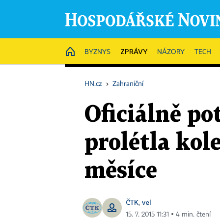
ZPRÁVY
HOME
BYZNYS
NÁZORY
TECH
HN.cz
›
Zahraniční
Oficiálně p
prolétla kol
měsíce
ČTK
vel
,
15. 7. 2015 11:31 ▪ 4 min. čtení