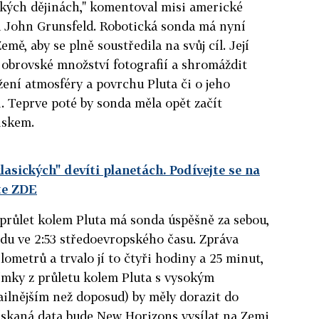
ských dějinách," komentoval misi americké
 John Grunsfeld. Robotická sonda má nyní
ě, aby se plně soustředila na svůj cíl. Její
t obrovské množství fotografií a shromáždit
ožení atmosféry a povrchu Pluta či o jeho
i. Teprve poté by sonda měla opět začít
iskem.
lasických" devíti planetách. Podívejte se na
te ZDE
 průlet kolem Pluta má sonda úspěšně za sebou,
du ve 2:53 středoevropského času. Zpráva
ilometrů a trvalo jí to čtyři hodiny a 25 minut,
ímky z průletu kolem Pluta s vysokým
tailnějším než doposud) by měly dorazit do
ískaná data bude New Horizons vysílat na Zemi