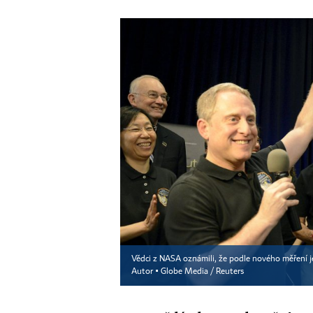
Vědci z NASA oznámili, že podle nového měření j
Autor ▪
Globe Media / Reuters