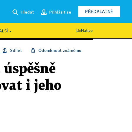
PŘEDPLATNÉ
Hledat
Přihlásit se
BeNative
ALŠÍ
Sdílet
Odemknout známému
A úspěšně
vat i jeho