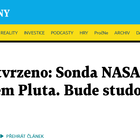
REALITY
INVESTICE
PODCASTY
HRY
PročNe
ARCHIV
D
otvrzeno: Sonda NAS
em Pluta. Bude studo
PŘEHRÁT ČLÁNEK