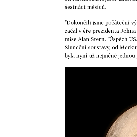
šestnáct měsíců.
"Dokončili jsme počáteční vý
začal v éře prezidenta Johna
mise Alan Stern. "Úspěch USA
Sluneční soustavy, od Merkuru
byla nyní už nejméně jednou