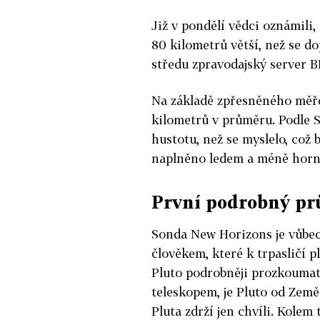
Již v pondělí vědci oznámili
80 kilometrů větší, než se d
středu zpravodajský server 
Na základě zpřesněného měře
kilometrů v průměru. Podle S
hustotu, než se myslelo, což 
naplněno ledem a méně horn
První podrobný p
Sonda New Horizons je vůbe
člověkem, které k trpasličí p
Pluto podrobněji prozkoumat.
teleskopem, je Pluto od Země 
Pluta zdrží jen chvíli. Kolem