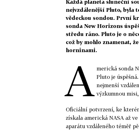
Každá planeta sluneční sou
nejvzdálenější Pluto, byl
vědeckou sondou. První krá
sonda New Horizons úspěš
středu ráno. Pluto je o něc
což by mohlo znamenat, že
horninami.
A
merická sonda Ne
Pluto je úspěšná.
nejmenší vzdálen
výzkumnou misi, 
Oficiální potvrzení, ke které
získala americká NASA až ve 
aparátu vzdáleného téměř pět