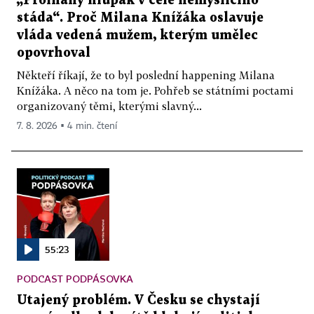
„Prolhaný hlupák v čele nemyslícího
stáda“. Proč Milana Knížáka oslavuje
vláda vedená mužem, kterým umělec
opovrhoval
Někteří říkají, že to byl poslední happening Milana
Knížáka. A něco na tom je. Pohřeb se státními poctami
organizovaný těmi, kterými slavný...
7. 8. 2026 ▪ 4 min. čtení
55:23
PODCAST PODPÁSOVKA
Utajený problém. V Česku se chystají