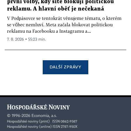
první volby, kdy sítě blokují politickou
reklamu. A hlavní oběť je nečekaná
V Podpásovce se tentokrát věnujeme tématu, o kterém
se vůbec nemluví. Meta začala blokovat politickou
reklamu na Facebooku a Instagramu a...
7. 8. 2026 ▪ 55:23 min.
DALŠÍ ZPRÁVY
©
1996-2026
Economia, a.s.
Hospodářské noviny (print) ISSN 0862-9587
Hospodářské noviny (online) ISSN 2787-950X