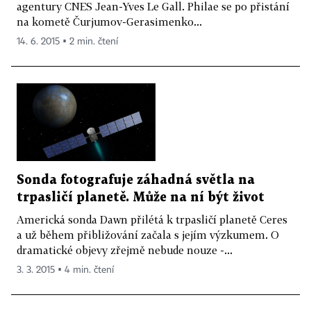
agentury CNES Jean-Yves Le Gall. Philae se po přistání
na kometě Čurjumov-Gerasimenko...
14. 6. 2015 ▪ 2 min. čtení
Sonda fotografuje záhadná světla na
trpasličí planetě. Může na ní být život
Americká sonda Dawn přilétá k trpasličí planetě Ceres
a už během přibližování začala s jejím výzkumem. O
dramatické objevy zřejmě nebude nouze -...
3. 3. 2015 ▪ 4 min. čtení