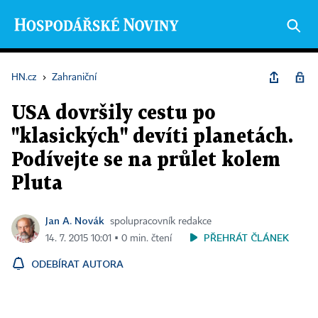
HN.cz
›
Zahraniční
USA dovršily cestu po
"klasických" devíti planetách.
Podívejte se na průlet kolem
Pluta
Jan A. Novák
spolupracovník redakce
PŘEHRÁT ČLÁNEK
14. 7. 2015 10:01 ▪ 0 min. čtení
ODEBÍRAT AUTORA