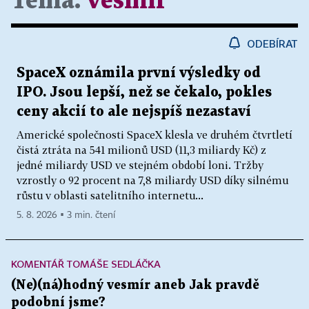
Téma:
vesmír
ODEBÍRAT
SpaceX oznámila první výsledky od
IPO. Jsou lepší, než se čekalo, pokles
ceny akcií to ale nejspíš nezastaví
Americké společnosti SpaceX klesla ve druhém čtvrtletí
čistá ztráta na 541 milionů USD (11,3 miliardy Kč) z
jedné miliardy USD ve stejném období loni. Tržby
vzrostly o 92 procent na 7,8 miliardy USD díky silnému
růstu v oblasti satelitního internetu...
5. 8. 2026 ▪ 3 min. čtení
KOMENTÁŘ TOMÁŠE SEDLÁČKA
(Ne)(ná)hodný vesmír aneb Jak pravdě
podobní jsme?