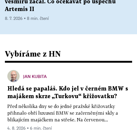
vesmíru začal. Co očekávat po úspěchu
Artemis II
8. 7. 2026 ▪ 8 min. čtení
Vybíráme z HN
JAN KUBITA
Hledá se papaláš. Kdo jel v černém BMW s
majákem skrze „Turkovu“ křižovatku?
Před několika dny se do jedné pražské křižovatky
přihnalo obří luxusní BMW se začerněnými skly a
blikajícím majáčkem na střeše. Na červenou...
4. 8. 2026 ▪ 6 min. čtení