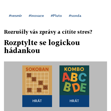
#vesmír
#inovace
#Pluto
#sonda
Rozrušily vás zprávy a cítíte stres?
Rozptylte se logickou
hádankou
HRÁT
HRÁT