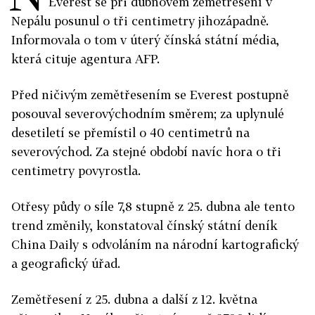
Everest se při dubnovém zemětřesení v
Nepálu posunul o tři centimetry jihozápadně.
Informovala o tom v úterý čínská státní média,
která cituje agentura AFP.
Před ničivým zemětřesením se Everest postupně
posouval severovýchodním směrem; za uplynulé
desetiletí se přemístil o 40 centimetrů na
severovýchod. Za stejné období navíc hora o tři
centimetry povyrostla.
Otřesy půdy o síle 7,8 stupně z 25. dubna ale tento
trend změnily, konstatoval čínský státní deník
China Daily s odvoláním na národní kartografický
a geografický úřad.
Zemětřesení z 25. dubna a další z 12. května