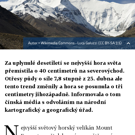
Autor ▪
Wikimedia Commons - Luca Galuzzi (CC BY-SA 2.5)
Za uplynulé desetiletí se nejvyšší hora světa
přemístila o 40 centimetrů na severovýchod.
Otřesy půdy o síle 7,8 stupně z 25. dubna ale
tento trend změnily a hora se posunula o tři
centimetry jihozápadně. Informovala o tom
čínská média s odvoláním na národní
kartografický a geografický úřad.
N
ejvyšší světový horský velikán Mount