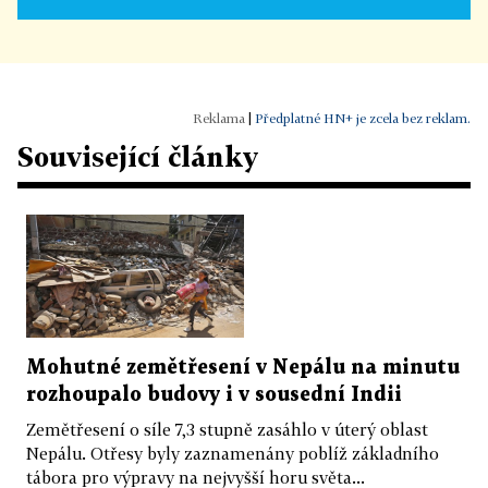
|
Předplatné HN+ je zcela bez reklam.
Související články
Mohutné zemětřesení v Nepálu na minutu
rozhoupalo budovy i v sousední Indii
Zemětřesení o síle 7,3 stupně zasáhlo v úterý oblast
Nepálu. Otřesy byly zaznamenány poblíž základního
tábora pro výpravy na nejvyšší horu světa...