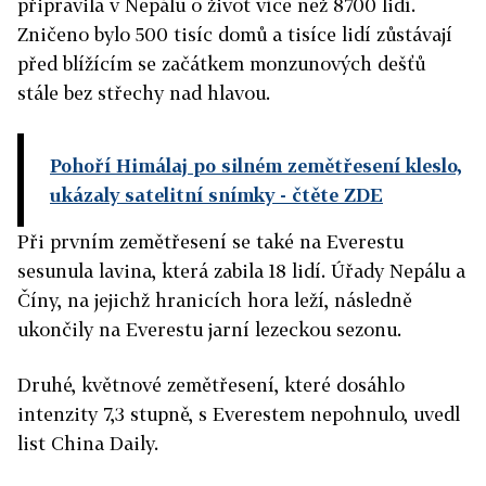
připravila v Nepálu o život více než 8700 lidí.
Zničeno bylo 500 tisíc domů a tisíce lidí zůstávají
před blížícím se začátkem monzunových dešťů
stále bez střechy nad hlavou.
Pohoří Himálaj po silném zemětřesení kleslo,
ukázaly satelitní snímky
- čtěte ZDE
Při prvním zemětřesení se také na Everestu
sesunula lavina, která zabila 18 lidí. Úřady Nepálu a
Číny, na jejichž hranicích hora leží, následně
ukončily na Everestu jarní lezeckou sezonu.
Druhé, květnové zemětřesení, které dosáhlo
intenzity 7,3 stupně, s Everestem nepohnulo, uvedl
list China Daily.