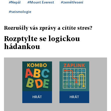
#Nepál
#Mount Everest
#zemětřesení
#seismologie
Rozrušily vás zprávy a cítíte stres?
Rozptylte se logickou
hádankou
HRÁT
HRÁT