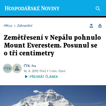
HN.cz
›
Zahraniční
Zemětřesení v Nepálu pohnulo
Mount Everestem. Posunul se
o tři centimetry
ČTK
fra
,
16. 6. 2015 11:45 ▪ 1 min. čtení
PŘEHRÁT ČLÁNEK