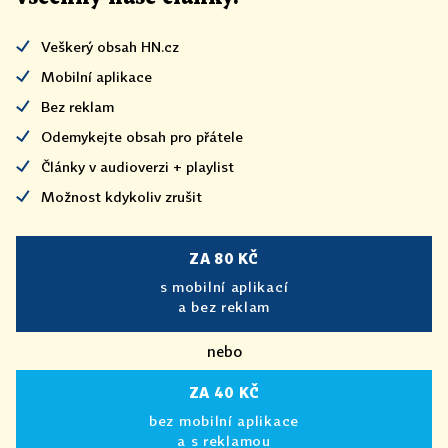
Veškerý obsah HN.cz
Mobilní aplikace
Bez reklam
Odemykejte obsah pro přátele
Články v audioverzi + playlist
Možnost kdykoliv zrušit
ZA 80 KČ
s mobilní aplikací
a bez reklam
nebo
ZA 40 KČ
bez mobilní aplikace
a s reklamou