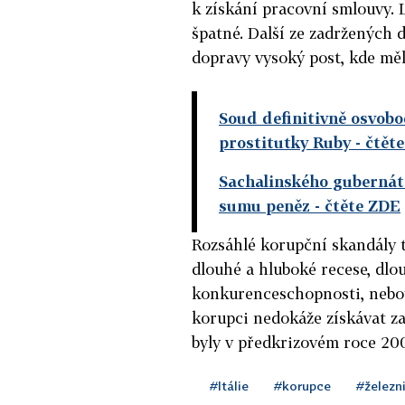
k získání pracovní smlouvy. L
špatné. Další ze zadržených 
dopravy vysoký post, kde měl 
Soud definitivně osvobod
prostitutky Ruby
- čtět
Sachalinského gubernáto
sumu peněz
- čtěte ZDE
Rozsáhlé korupční skandály tr
dlouhé a hluboké recese, dlo
konkurenceschopnosti, nebo
korupci nedokáže získávat za
byly v předkrizovém roce 200
#Itálie
#korupce
#železn