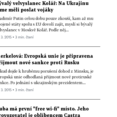
ývalý velvyslanec Kolář: Na Ukrajinu
sme měli poslat vojáky
adimír Putin celou dobu pouze zkouší, kam až mu
ojené státy spolu s EU dovolí zajít, myslí si bývalý
lvyslanec v Moskvě Kolář. Podle něj...
 3. 2015 ▪ 3 min. čtení
erkelová: Evropská unie je připravena
řijmout nové sankce proti Rusku
kud dojde k hrubému porušení dohod z Minsku, je
ropská unie odhodlaná přijmout nové protiruské
nkce. Po jednání s ukrajinským prezidentem...
 3. 2015 ▪ 3 min. čtení
uba má první "free wi-fi" místo. Jeho
rovozovatel je oblíbencem Castra