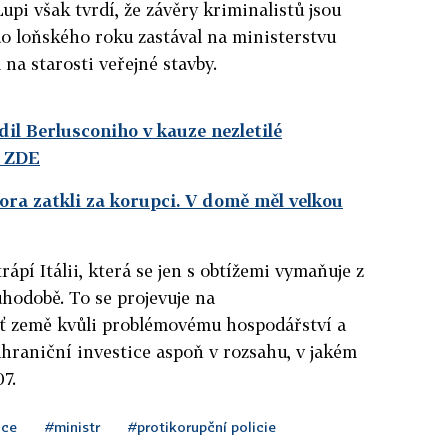
upi však tvrdí, že závěry kriminalistů jsou
do loňského roku zastával na ministerstvu
na starosti veřejné stavby.
il Berlusconiho v kauze nezletilé
e ZDE
ra zatkli za korupci. V domě měl velkou
ápí Itálii, která se jen s obtížemi vymaňuje z
uhodobě. To se projevuje na
ť země kvůli problémovému hospodářství a
hraniční investice aspoň v rozsahu, v jakém
7.
ice
#ministr
#protikorupční policie