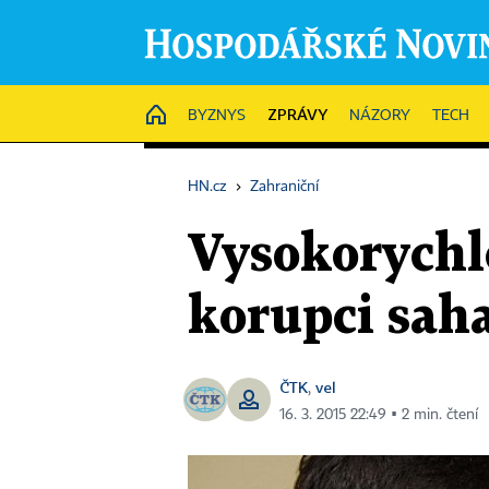
ZPRÁVY
HOME
BYZNYS
NÁZORY
TECH
HN.cz
›
Zahraniční
Vysokorychlo
korupci saha
ČTK
vel
,
16. 3. 2015 22:49 ▪ 2 min. čtení