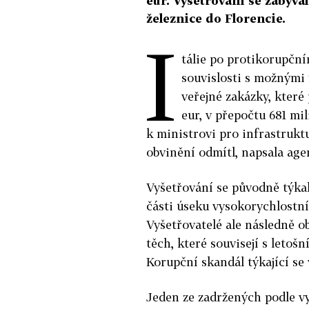
eur. Vyšetřování se zabýv
železnice do Florencie.
I
tálie po protikorupčním
souvislosti s možnými 
veřejné zakázky, které
eur, v přepočtu 681 mi
k ministrovi pro infrastrukt
obvinění odmítl, napsala age
Vyšetřování se původně týka
části úseku vysokorychlostní
Vyšetřovatelé ale následně o
těch, které souvisejí s letoš
Korupční skandál týkající se vý
Jeden ze zadržených podle v