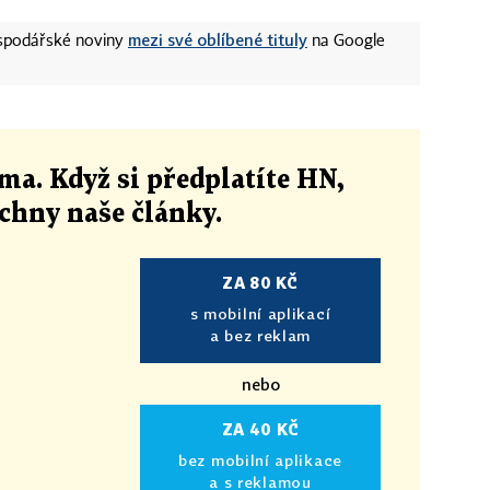
mezi své oblíbené tituly
ospodářské noviny
na Google
ma. Když si předplatíte HN,
echny naše články
.
ZA 80 KČ
s mobilní aplikací
a bez reklam
nebo
ZA 40 KČ
bez mobilní aplikace
a s reklamou