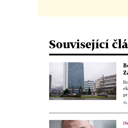
Související čl
B
Z
Bo
ek
pr
16.
D