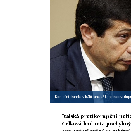
Korupční skandál v Itálii sahá až k ministrovi do
Italská protikorupční polici
Celková hodnota pochybnýc