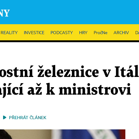
REALITY
INVESTICE
PODCASTY
HRY
PročNe
ARCHIV
D
stní železnice v Itál
jící až k ministrovi
PŘEHRÁT ČLÁNEK