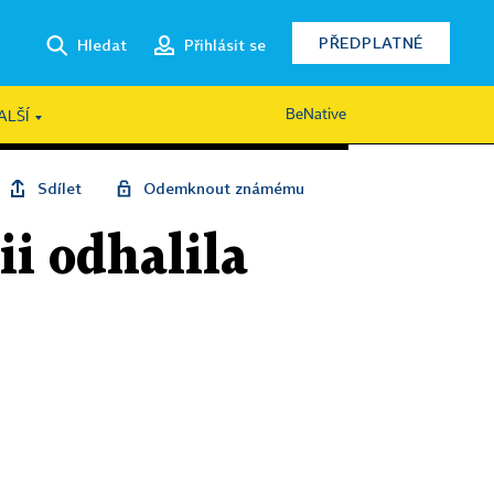
PŘEDPLATNÉ
Hledat
Přihlásit se
BeNative
ALŠÍ
Sdílet
Odemknout známému
ii odhalila