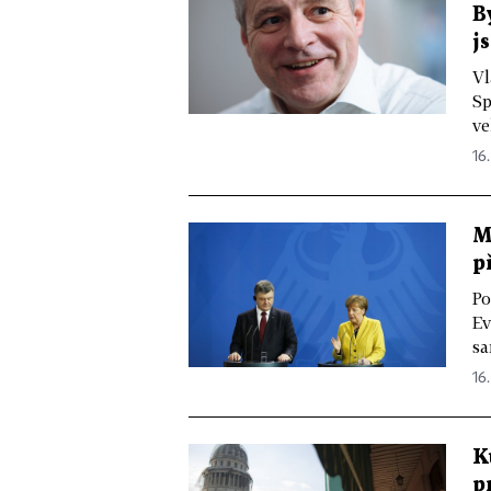
B
j
Vl
Sp
ve
16.
M
p
Po
Ev
sa
16.
K
p