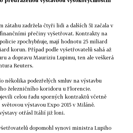
alo předraženou výstavbou vysokorychlostní
 zátahu zadržela čtyři lidi a dalších 51 začala v
finančními přečiny vyšetřovat. Kontrakty na
 policie zpochybňuje, mají hodnotu 25 miliard
liard korun. Případ podle vyšetřovatelů sahá až
uru a dopravu Mauriziu Lupimu, ten ale veškerá
ntura Reuters.
lo několika podezřelých smluv na výstavbu
ho železničního koridoru u Florencie.
bjevili celou řadu sporných kontraktů včetně
ní světovou výstavou Expo 2015 v Miláně.
stavy otřásl Itálií již loni.
yšetřovatelů dopomohl synovi ministra Lupiho