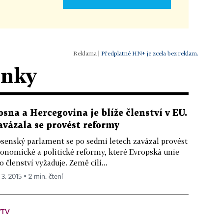
|
Předplatné HN+ je zcela bez reklam.
ánky
osna a Hercegovina je blíže členství v EU.
avázala se provést reformy
senský parlament se po sedmi letech zavázal provést
onomické a politické reformy, které Evropská unie
o členství vyžaduje. Země cílí...
 3. 2015 ▪ 2 min. čtení
VTV