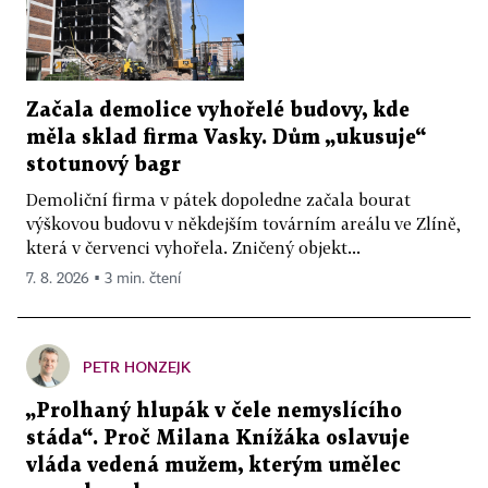
Začala demolice vyhořelé budovy, kde
měla sklad firma Vasky. Dům „ukusuje“
stotunový bagr
Demoliční firma v pátek dopoledne začala bourat
výškovou budovu v někdejším továrním areálu ve Zlíně,
která v červenci vyhořela. Zničený objekt...
7. 8. 2026 ▪ 3 min. čtení
PETR HONZEJK
„Prolhaný hlupák v čele nemyslícího
stáda“. Proč Milana Knížáka oslavuje
vláda vedená mužem, kterým umělec