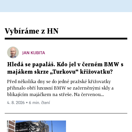
Vybíráme z HN
JAN KUBITA
Hledá se papaláš. Kdo jel v černém BMW s
majákem skrze „Turkovu“ křižovatku?
Před několika dny se do jedné pražské křižovatky
přihnalo obří luxusní BMW se začerněnými skly a
blikajícím majáčkem na střeše. Na červenou...
4. 8. 2026 ▪ 6 min. čtení