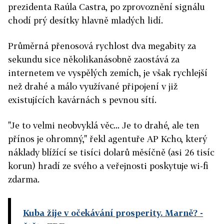
prezidenta Raúla Castra, po zprovoznění signálu
chodí prý desítky hlavně mladých lidí.
Průměrná přenosová rychlost dva megabity za
sekundu sice několikanásobně zaostává za
internetem ve vyspělých zemích, je však rychlejší
než drahé a málo využívané připojení v již
existujících kavárnách s pevnou sítí.
"Je to velmi neobvyklá věc... Je to drahé, ale ten
přínos je ohromný," řekl agentuře AP Kcho, který
náklady blížící se tisíci dolarů měsíčně (asi 26 tisíc
korun) hradí ze svého a veřejnosti poskytuje wi-fi
zdarma.
Kuba žije v očekávání prosperity. Marně?
-