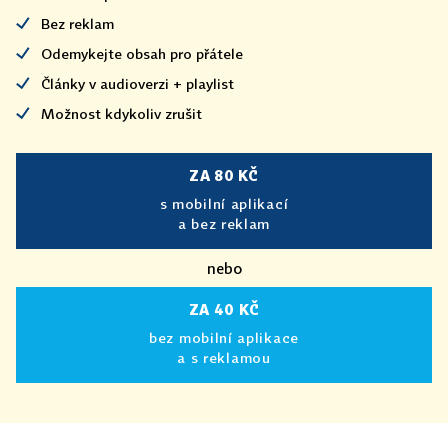
Bez reklam
Odemykejte obsah pro přátele
Články v audioverzi + playlist
Možnost kdykoliv zrušit
ZA 80 KČ
s mobilní aplikací
a bez reklam
nebo
ZA 40 KČ
bez mobilní aplikace
a s reklamou