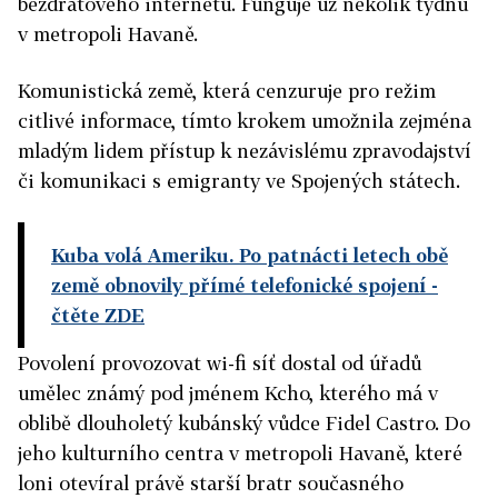
bezdrátového internetu. Funguje už několik týdnů
v metropoli Havaně.
Komunistická země, která cenzuruje pro režim
citlivé informace, tímto krokem umožnila zejména
mladým lidem přístup k nezávislému zpravodajství
či komunikaci s emigranty ve Spojených státech.
Kuba volá Ameriku. Po patnácti letech obě
země obnovily přímé telefonické spojení
-
čtěte ZDE
Povolení provozovat wi-fi síť dostal od úřadů
umělec známý pod jménem Kcho, kterého má v
oblibě dlouholetý kubánský vůdce Fidel Castro. Do
jeho kulturního centra v metropoli Havaně, které
loni otevíral právě starší bratr současného