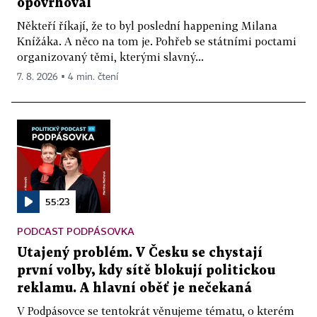
opovrhoval
Někteří říkají, že to byl poslední happening Milana
Knížáka. A něco na tom je. Pohřeb se státními poctami
organizovaný těmi, kterými slavný...
7. 8. 2026 ▪ 4 min. čtení
55:23
PODCAST PODPÁSOVKA
Utajený problém. V Česku se chystají
první volby, kdy sítě blokují politickou
reklamu. A hlavní oběť je nečekaná
V Podpásovce se tentokrát věnujeme tématu, o kterém