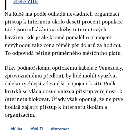
čtěte ZDE
Na Kubě má podle odhadů nevládních organizací
přístup k internetu okolo deseti procent populace.
Lidé jsou odkázáni na služby internetových
kaváren, kde je ale kromě pomalého připojení
nevýhodou také cena téměř pět dolarů za hodinu.
To odpovídá pětině průměrného měsíčního platu.
Díky podmořskému optickému kabelu z Venezuely,
zprovozněnému předloni, by lidé mohli využívat
daleko rychlejší a levnější připojení k síti. Podle
kritiků se vláda dosud snažila přístup veřejnosti k
internetu blokovat. Úřady však oponují, že nejprve
hodlají zajistit přístup k internetu školám a
organizacím.
#Kuba
#Wi-Fi
#internet