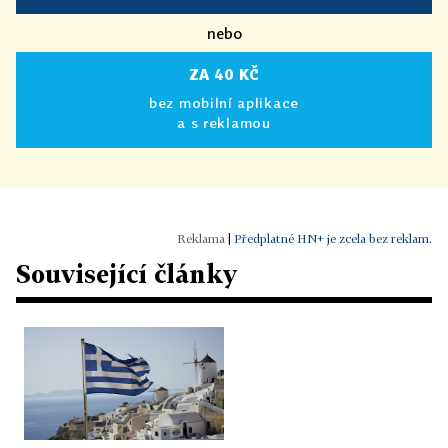
nebo
ZA 40 KČ
bez mobilní aplikace
a s reklamou
|
Předplatné HN+ je zcela bez reklam.
Související články