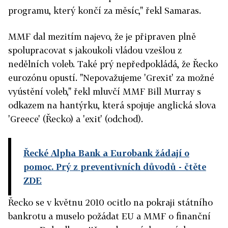
programu, který končí za měsíc," řekl Samaras.
MMF dal mezitím najevo, že je připraven plně
spolupracovat s jakoukoli vládou vzešlou z
nedělních voleb. Také prý nepředpokládá, že Řecko
eurozónu opustí. "Nepovažujeme 'Grexit' za možné
vyústění voleb," řekl mluvčí MMF Bill Murray s
odkazem na hantýrku, která spojuje anglická slova
'Greece' (Řecko) a 'exit' (odchod).
Řecké Alpha Bank a Eurobank žádají o
pomoc. Prý z preventivních důvodů
- čtěte
ZDE
Řecko se v květnu 2010 ocitlo na pokraji státního
bankrotu a muselo požádat EU a MMF o finanční