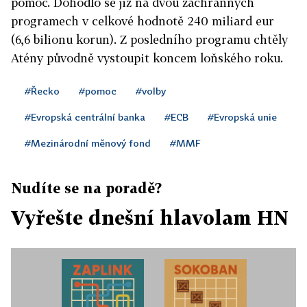
pomoc. Dohodlo se již na dvou záchranných
programech v celkové hodnotě 240 miliard eur
(6,6 bilionu korun). Z posledního programu chtěly
Atény původně vystoupit koncem loňského roku.
#Řecko
#pomoc
#volby
#Evropská centrální banka
#ECB
#Evropská unie
#Mezinárodní měnový fond
#MMF
Nudíte se na poradě?
Vyřešte dnešní hlavolam HN