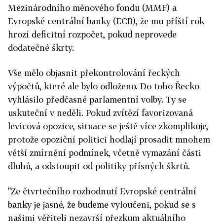
Mezinárodního měnového fondu (MMF) a
Evropské centrální banky (ECB), že mu příští rok
hrozí deficitní rozpočet, pokud neprovede
dodatečné škrty.
Vše mělo objasnit překontrolování řeckých
výpočtů, které ale bylo odloženo. Do toho Řecko
vyhlásilo předčasné parlamentní volby. Ty se
uskuteční v neděli. Pokud zvítězí favorizovaná
levicová opozice, situace se ještě více zkomplikuje,
protože opoziční politici hodlají prosadit mnohem
větší zmírnění podmínek, včetně vymazání části
dluhů, a odstoupit od politiky přísných škrtů.
"Ze čtvrtečního rozhodnutí Evropské centrální
banky je jasné, že budeme vyloučeni, pokud se s
našimi věřiteli nezavrší přezkum aktuálního