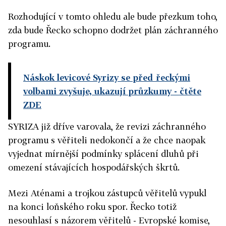
Rozhodující v tomto ohledu ale bude přezkum toho,
zda bude Řecko schopno dodržet plán záchranného
programu.
Náskok levicové Syrizy se před řeckými
volbami zvyšuje, ukazují průzkumy
- čtěte
ZDE
SYRIZA již dříve varovala, že revizi záchranného
programu s věřiteli nedokončí a že chce naopak
vyjednat mírnější podmínky splácení dluhů při
omezení stávajících hospodářských škrtů.
Mezi Aténami a trojkou zástupců věřitelů vypukl
na konci loňského roku spor. Řecko totiž
nesouhlasí s názorem věřitelů - Evropské komise,