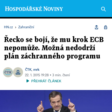
HN.cz
›
Zahraniční
Řecko se bojí, že mu krok ECB
nepomůže. Možná nedodrží
plán záchranného programu
ČTK
mrk
,
22. 1. 2015 19:28 ▪ 3 min. čtení
PŘEHRÁT ČLÁNEK