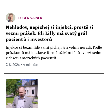
LUDĚK VAINERT
Nehladov, nepíchej si injekci, prostě si
vezmi prášek. Eli Lilly má svatý grál
pacientů i investorů
Injekce si běžní lidé sami píchají jen velmi neradi. Podle
průzkumů má k takové formě užívání léků averzi sedm
z deseti amerických pacientů....
7. 8. 2026 ▪ 4 min. čtení