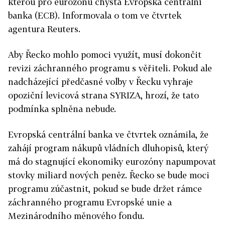
kterou pro eurozónu chystá Evropská centrální
banka (ECB). Informovala o tom ve čtvrtek
agentura Reuters.
Aby Řecko mohlo pomoci využít, musí dokončit
revizi záchranného programu s věřiteli. Pokud ale
nadcházející předčasné volby v Řecku vyhraje
opoziční levicová strana SYRIZA, hrozí, že tato
podmínka splněna nebude.
Evropská centrální banka ve čtvrtek oznámila, že
zahájí program nákupů vládních dluhopisů, který
má do stagnující ekonomiky eurozóny napumpovat
stovky miliard nových peněz. Řecko se bude moci
programu zúčastnit, pokud se bude držet rámce
záchranného programu Evropské unie a
Mezinárodního měnového fondu.