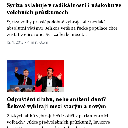
Syriza oslabuje v radikálnosti i náskoku ve
volebních průzkumech
Syriza volby pravděpodobně vyhraje, ale nezíská
absolutní většinu. Jelikož většina řecké populace chce
zůstat v eurozóně, Syriza bude muset...
12. 1. 2015 ▪ 4 min. čtení
Odpuštění dluhu, nebo snížení daní?
Řekové vybírají mezi starým a novým
Z jakých slibů vybírají řečtí voliči v parlamentních
volbách? Vůdce předvolebních průzkumů, levicové