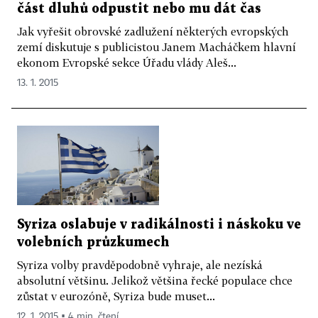
část dluhů odpustit nebo mu dát čas
Jak vyřešit obrovské zadlužení některých evropských
zemí diskutuje s publicistou Janem Macháčkem hlavní
ekonom Evropské sekce Úřadu vlády Aleš...
13. 1. 2015
Syriza oslabuje v radikálnosti i náskoku ve
volebních průzkumech
Syriza volby pravděpodobně vyhraje, ale nezíská
absolutní většinu. Jelikož většina řecké populace chce
zůstat v eurozóně, Syriza bude muset...
12. 1. 2015 ▪ 4 min. čtení