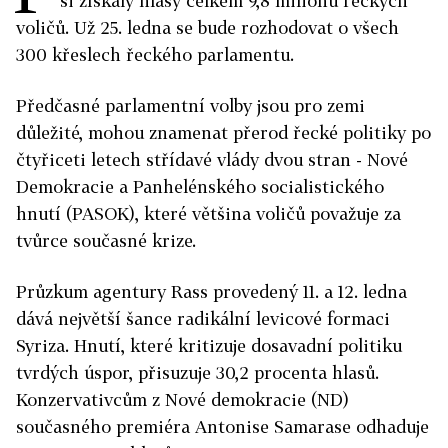
si získaly hlasy celkem 9,8 milionu řeckých
voličů. Už 25. ledna se bude rozhodovat o všech
300 křeslech řeckého parlamentu.
Předčasné parlamentní volby jsou pro zemi
důležité, mohou znamenat přerod řecké politiky po
čtyřiceti letech střídavé vlády dvou stran - Nové
Demokracie a Panhelénského socialistického
hnutí (PASOK), které většina voličů považuje za
tvůrce současné krize.
Průzkum agentury Rass provedený 11. a 12. ledna
dává největší šance radikální levicové formaci
Syriza. Hnutí, které kritizuje dosavadní politiku
tvrdých úspor, přisuzuje 30,2 procenta hlasů.
Konzervativcům z Nové demokracie (ND)
současného premiéra Antonise Samarase odhaduje