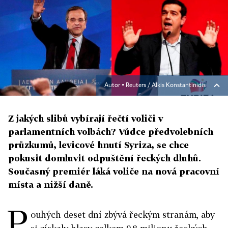
Autor ▪
Reuters / Alkis Konstantinidis
Z jakých slibů vybírají řečtí voliči v
parlamentních volbách? Vůdce předvolebních
průzkumů, levicové hnutí Syriza, se chce
pokusit domluvit odpuštění řeckých dluhů.
Současný premiér láká voliče na nová pracovní
místa a nižší daně.
P
ouhých deset dní zbývá řeckým stranám, aby