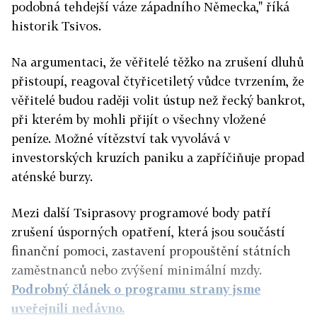
podobná tehdejší váze západního Německa," říká
historik Tsivos.
Na argumentaci, že věřitelé těžko na zrušení dluhů
přistoupí, reagoval čtyřicetiletý vůdce tvrzením, že
věřitelé budou raději volit ústup než řecký bankrot,
při kterém by mohli přijít o všechny vložené
peníze. Možné vítězství tak vyvolává v
investorských kruzích paniku a zapříčiňuje propad
aténské burzy.
Mezi další Tsiprasovy programové body patří
zrušení úsporných opatření, která jsou součástí
finanční pomoci, zastavení propouštění státních
zaměstnanců nebo zvýšení minimální mzdy.
Podrobný článek o programu strany jsme
uveřejnili nedávno.