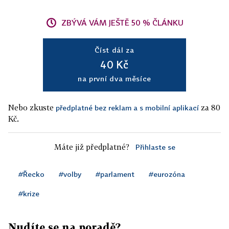
ZBÝVÁ VÁM JEŠTĚ 50 % ČLÁNKU
Číst dál za
40 Kč
na první dva měsíce
Nebo zkuste
za 80
předplatné bez reklam a s mobilní aplikací
Kč.
Máte již předplatné?
Přihlaste se
#Řecko
#volby
#parlament
#eurozóna
#krize
Nudíte se na poradě?