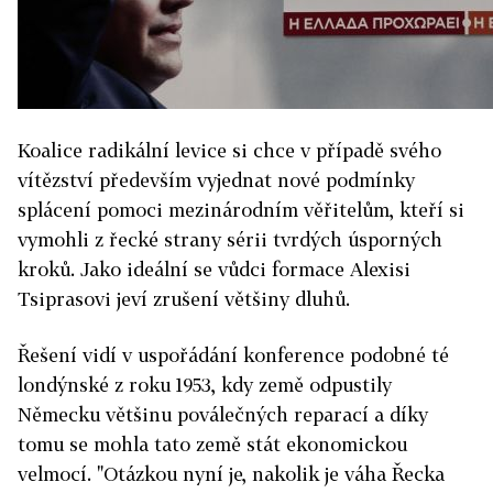
Koalice radikální levice si chce v případě svého
vítězství především vyjednat nové podmínky
splácení pomoci mezinárodním věřitelům, kteří si
vymohli z řecké strany sérii tvrdých úsporných
kroků. Jako ideální se vůdci formace Alexisi
Tsiprasovi jeví zrušení většiny dluhů.
Řešení vidí v uspořádání konference podobné té
londýnské z roku 1953, kdy země odpustily
Německu většinu poválečných reparací a díky
tomu se mohla tato země stát ekonomickou
velmocí. "Otázkou nyní je, nakolik je váha Řecka