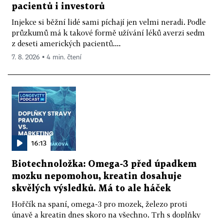
pacientů i investorů
Injekce si běžní lidé sami píchají jen velmi neradi. Podle
průzkumů má k takové formě užívání léků averzi sedm
z deseti amerických pacientů....
7. 8. 2026 ▪ 4 min. čtení
16:13
Biotechnoložka: Omega-3 před úpadkem
mozku nepomohou, kreatin dosahuje
skvělých výsledků. Má to ale háček
Hořčík na spaní, omega-3 pro mozek, železo proti
únavě a kreatin dnes skoro na všechno. Trh s doplňky