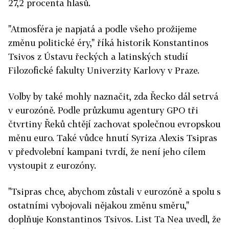
27,2 procenta hlasů.
"Atmosféra je napjatá a podle všeho prožijeme
změnu politické éry," říká historik Konstantinos
Tsivos z Ústavu řeckých a latinských studií
Filozofické fakulty Univerzity Karlovy v Praze.
Volby by také mohly naznačit, zda Řecko dál setrvá
v eurozóně. Podle průzkumu agentury GPO tři
čtvrtiny Řeků chtějí zachovat společnou evropskou
měnu euro. Také vůdce hnutí Syriza Alexis Tsipras
v předvolební kampani tvrdí, že není jeho cílem
vystoupit z eurozóny.
"Tsipras chce, abychom zůstali v eurozóně a spolu s
ostatními vybojovali nějakou změnu směru,"
doplňuje Konstantinos Tsivos. List Ta Nea uvedl, že