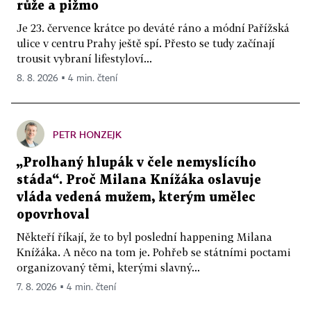
růže a pižmo
Je 23. července krátce po deváté ráno a módní Pařížská
ulice v centru Prahy ještě spí. Přesto se tudy začínají
trousit vybraní lifestyloví...
8. 8. 2026 ▪ 4 min. čtení
PETR HONZEJK
„Prolhaný hlupák v čele nemyslícího
stáda“. Proč Milana Knížáka oslavuje
vláda vedená mužem, kterým umělec
opovrhoval
Někteří říkají, že to byl poslední happening Milana
Knížáka. A něco na tom je. Pohřeb se státními poctami
organizovaný těmi, kterými slavný...
7. 8. 2026 ▪ 4 min. čtení