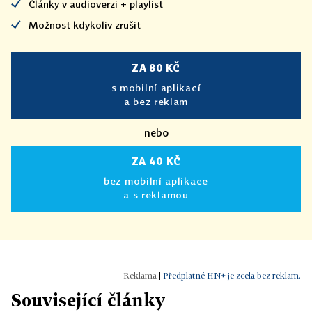
Články v audioverzi + playlist
Možnost kdykoliv zrušit
ZA 80 KČ
s mobilní aplikací
a bez reklam
nebo
ZA 40 KČ
bez mobilní aplikace
a s reklamou
|
Předplatné HN+ je zcela bez reklam.
Související články