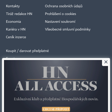
Kontakty
Ochrana osobních údajů
Tiráž redakce HN
Prohlášení o cookies
Economia
Nastavení soukromí
Kariéra v HN
Všeobecné smluvní podmínky
Ceník inzerce
Koupit / darovat předplatné
Eventy
×
Newslettery
RSS kanály
Autorská práva vykonává vydavatel. Bez písemného svolení vydavatele je
zakázáno jakékoli užití částí nebo celku díla, zejména rozmnožování a šíření
jakýmkoli způsobem, mechanickým nebo elektronickým, v českém nebo
jiném jazyce. Bez souhlasu vydavatele je zakázáno též rozmnožování
obsahu pro účely automatizované analýzy textů nebo dat