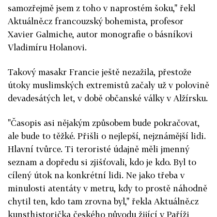
samozřejmě jsem z toho v naprostém šoku," řekl
Aktuálně.cz francouzský bohemista, profesor
Xavier Galmiche, autor monografie o básníkovi
Vladimíru Holanovi.
Takový masakr Francie ještě nezažila, přestože
útoky muslimských extremistů začaly už v polovině
devadesátých let, v době občanské války v Alžírsku.
"Časopis asi nějakým způsobem bude pokračovat,
ale bude to těžké. Přišli o nejlepší, nejznámější lidi.
Hlavní tvůrce. Ti teroristé údajně měli jmenný
seznam a dopředu si zjišťovali, kdo je kdo. Byl to
cílený útok na konkrétní lidi. Ne jako třeba v
minulosti atentáty v metru, kdy to prostě náhodně
chytil ten, kdo tam zrovna byl," řekla Aktuálně.cz
kunsthistorička českého původu žijící v Paříži