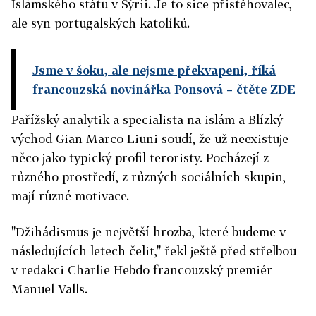
Islámského státu v Sýrii. Je to sice přistěhovalec,
ale syn portugalských katolíků.
Jsme v šoku, ale nejsme překvapeni, říká
francouzská novinářka Ponsová
– čtěte ZDE
Pařížský analytik a specialista na islám a Blízký
východ Gian Marco Liuni soudí, že už neexistuje
něco jako typický profil teroristy. Pocházejí z
různého prostředí, z různých sociálních skupin,
mají různé motivace.
"Džihádismus je největší hrozba, které budeme v
následujících letech čelit," řekl ještě před střelbou
v redakci Charlie Hebdo francouzský premiér
Manuel Valls.