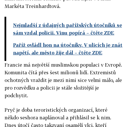
Markéta Treinhardtová.
Nejmladší z údajných pařížských útočníků se
sám vzdal policii. Vinu popírá
– čtěte ZDE
Paříž ovládl hon na útočníky. V ulicích je znát
napětí, ale město žije dál
– čtěte ZDE
Francie má největší muslimskou populaci v Evropě.
Komunita čítá přes šest milionů lidí. Extremistů
ochotných vraždit je mezi nimi sice velmi málo, ale
pro rozvědku a policii je stále složitější je
podchytit.
Pryč je doba teroristických organizací, které
někdo seshora naplánoval a přihlásil se k nim.
Dnes útočí často takzvaní osamělí vlci, kteří