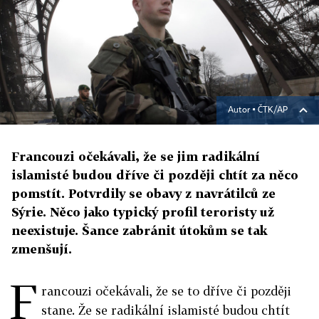
Autor ▪
ČTK/AP
Francouzi očekávali, že se jim radikální
islamisté budou dříve či později chtít za něco
pomstít. Potvrdily se obavy z navrátilců ze
Sýrie. Něco jako typický profil teroristy už
neexistuje. Šance zabránit útokům se tak
zmenšují.
F
rancouzi očekávali, že se to dříve či později
stane. Že se radikální islamisté budou chtít