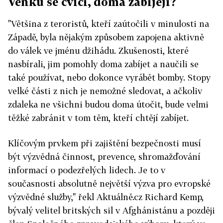
Venku se cvičí, doma zabíjejí?
"Většina z teroristů, kteří zaútočili v minulosti na
Západě, byla nějakým způsobem zapojena aktivně
do válek ve jménu džihádu. Zkušenosti, které
nasbírali, jim pomohly doma zabíjet a naučili se
také používat, nebo dokonce vyrábět bomby. Stopy
velké části z nich je nemožné sledovat, a ačkoliv
zdaleka ne všichni budou doma útočit, bude velmi
těžké zabránit v tom těm, kteří chtějí zabíjet.
Klíčovým prvkem při zajištění bezpečnosti musí
být výzvědná činnost, prevence, shromažďování
informací o podezřelých lidech. Je to v
současnosti absolutně největší výzva pro evropské
výzvědné služby," řekl Aktuálně.cz Richard Kemp,
bývalý velitel britských sil v Afghánistánu a později