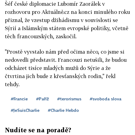
Šéf české diplomacie Lubomír Zaorálek v
rozhovoru pro Aktuálně.cz na konci minulého roku
přiznal, že vzestup džihádismu v souvislosti se
Sýrií a Islámským státem evropské politiky, včetně
těch francouzských, zaskočil.
"Prostě vyvstalo nám před očima něco, co jsme si
nedovedli představit. Francouzi netušili, že budou
odcházet tisíce mladých mužů do Sýrie a že
čtvrtina jich bude z křesťanských rodin," řekl
tehdy.
#Francie
#Paříž
#terorismus
#svoboda slova
#JeSuisCharlie
#Charlie Hebdo
Nudíte se na poradě?