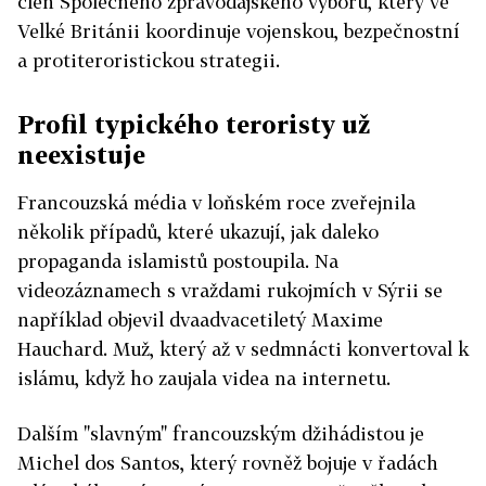
člen Společného zpravodajského výboru, který ve
Velké Británii koordinuje vojenskou, bezpečnostní
a protiteroristickou strategii.
Profil typického teroristy už
neexistuje
Francouzská média v loňském roce zveřejnila
několik případů, které ukazují, jak daleko
propaganda islamistů postoupila. Na
videozáznamech s vraždami rukojmích v Sýrii se
například objevil dvaadvacetiletý Maxime
Hauchard. Muž, který až v sedmnácti konvertoval k
islámu, když ho zaujala videa na internetu.
Dalším "slavným" francouzským džihádistou je
Michel dos Santos, který rovněž bojuje v řadách