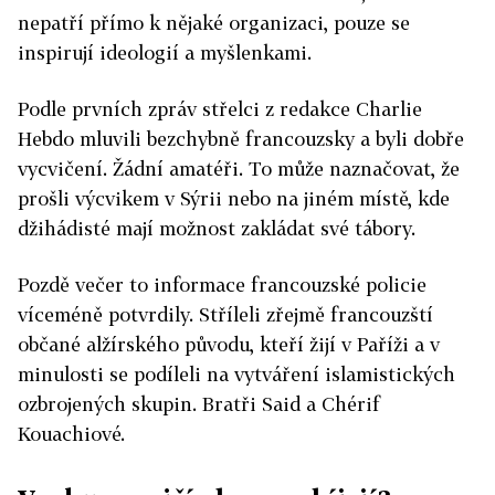
nepatří přímo k nějaké organizaci, pouze se
inspirují ideologií a myšlenkami.
Podle prvních zpráv střelci z redakce Charlie
Hebdo mluvili bezchybně francouzsky a byli dobře
vycvičení. Žádní amatéři. To může naznačovat, že
prošli výcvikem v Sýrii nebo na jiném místě, kde
džihádisté mají možnost zakládat své tábory.
Pozdě večer to informace francouzské policie
víceméně potvrdily. Stříleli zřejmě francouzští
občané alžírského původu, kteří žijí v Paříži a v
minulosti se podíleli na vytváření islamistických
ozbrojených skupin. Bratři Said a Chérif
Kouachiové.