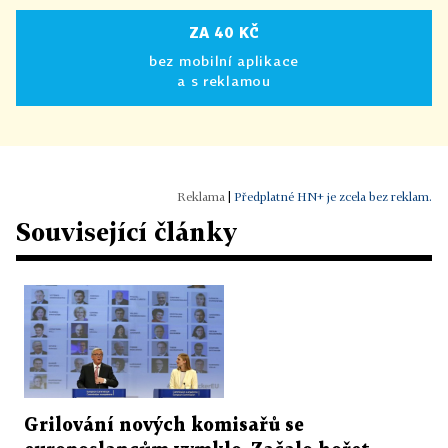
ZA 40 KČ
bez mobilní aplikace
a s reklamou
|
Předplatné HN+ je zcela bez reklam.
Související články
Grilování nových komisařů se