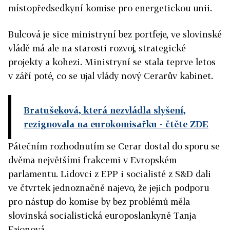
místopředsedkyní komise pro energetickou unii.
Bulcová je sice ministryní bez portfeje, ve slovinské
vládě má ale na starosti rozvoj, strategické
projekty a kohezi. Ministryní se stala teprve letos
v září poté, co se ujal vlády nový Cerarův kabinet.
Bratušeková, která nezvládla slyšení,
rezignovala na eurokomisařku
- čtěte ZDE
Pátečním rozhodnutím se Cerar dostal do sporu se
dvěma největšími frakcemi v Evropském
parlamentu. Lidovci z EPP i socialisté z S&D dali
ve čtvrtek jednoznačně najevo, že jejich podporu
pro nástup do komise by bez problémů měla
slovinská socialistická europoslankyně Tanja
Fajonová.