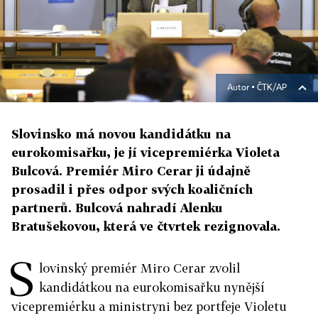
Autor ▪
ČTK/AP
Slovinsko má novou kandidátku na
eurokomisařku, je jí vicepremiérka Violeta
Bulcová. Premiér Miro Cerar ji údajně
prosadil i přes odpor svých koaličních
partnerů. Bulcová nahradí Alenku
Bratušekovou, která ve čtvrtek rezignovala.
S
lovinský premiér Miro Cerar zvolil
kandidátkou na eurokomisařku nynější
vicepremiérku a ministryni bez portfeje Violetu