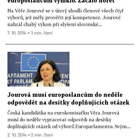
europoslancům vymklo. Začalo hořet
Na Věře Jourové se v úterý shodli členové všech čtyř
výborů, jež měly prověřit její kompetence. Jourové
nahrál chabý výkon při slyšení slovinské...
7. 10. 2014 ▪ 3 min. čtení
Jourová musí europoslancům do neděle
odpovědět na desítky doplňujících otázek
Česká kandidátka na eurokomisařku Věra Jourová
musí do neděle vypracovat odpovědi na desítky
doplňujících otázek od výborů Europarlamentu. Svým...
2. 10. 2014 ▪ 2 min. čtení