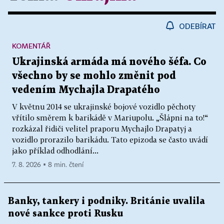
ODEBÍRAT
KOMENTÁŘ
Ukrajinská armáda má nového šéfa. Co
všechno by se mohlo změnit pod
vedením Mychajla Drapatého
V květnu 2014 se ukrajinské bojové vozidlo pěchoty
vřítilo směrem k barikádě v Mariupolu. „Šlápni na to!“
rozkázal řidiči velitel praporu Mychajlo Drapatyj a
vozidlo prorazilo barikádu. Tato epizoda se často uvádí
jako příklad odhodlání...
7. 8. 2026 ▪ 8 min. čtení
Banky, tankery i podniky. Británie uvalila
nové sankce proti Rusku