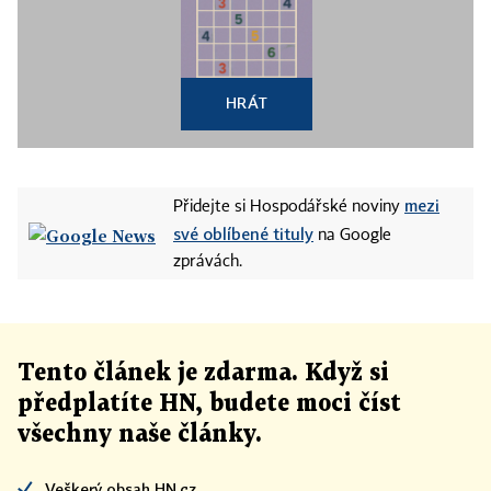
HRÁT
mezi
Přidejte si Hospodářské noviny
své oblíbené tituly
na Google
zprávách.
Tento článek
je
zdarma. Když si
předplatíte HN, budete moci číst
všechny naše články
.
Veškerý obsah HN.cz