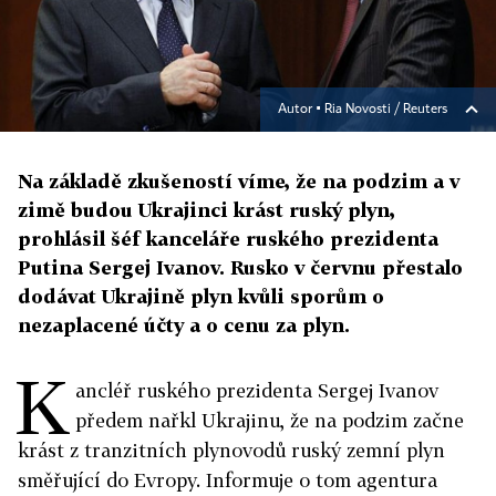
Autor ▪
Ria Novosti / Reuters
Na základě zkušeností víme, že na podzim a v
zimě budou Ukrajinci krást ruský plyn,
prohlásil šéf kanceláře ruského prezidenta
Putina Sergej Ivanov. Rusko v červnu přestalo
dodávat Ukrajině plyn kvůli sporům o
nezaplacené účty a o cenu za plyn.
K
ancléř ruského prezidenta Sergej Ivanov
předem nařkl Ukrajinu, že na podzim začne
krást z tranzitních plynovodů ruský zemní plyn
směřující do Evropy. Informuje o tom agentura