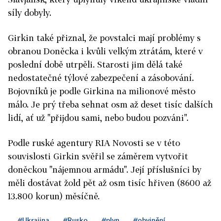
síly dobyly.
Girkin také přiznal, že povstalci mají problémy s
obranou Doněcka i kvůli velkým ztrátám, které v
poslední době utrpěli. Starosti jim dělá také
nedostatečné týlové zabezpečení a zásobování.
Bojovníků je podle Girkina na milionové město
málo. Je prý třeba sehnat osm až deset tisíc dalších
lidí, ať už "přijdou sami, nebo budou pozváni".
Podle ruské agentury RIA Novosti se v této
souvislosti Girkin svěřil se záměrem vytvořit
doněckou "nájemnou armádu". Její příslušníci by
měli dostávat žold pět až osm tisíc hřiven (8600 až
13.800 korun) měsíčně.
#Ukrajina
#Rusko
#plyn
#obvinění