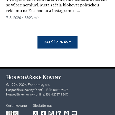
se vůbec nemluví. Meta začala blokovat politickou
reklamu na Facebooku a Instagramu a...
7. 8. 2026 ▪ 55:23 min.
DALŠÍ ZPRÁVY
©
1996-2026
Economia, a.s.
Hospodářské noviny (print) ISSN 0862-9587
Hospodářské noviny (online) ISSN 2787-950X
Certifikováno
Sledujte nás