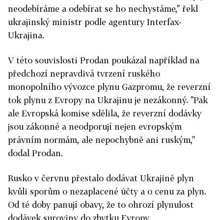
neodebíráme a odebírat se ho nechystáme," řekl
ukrajinský ministr podle agentury Interfax-
Ukrajina.
V této souvislosti Prodan poukázal například na
předchozí nepravdivá tvrzení ruského
monopolního vývozce plynu Gazpromu, že reverzní
tok plynu z Evropy na Ukrajinu je nezákonný. "Pak
ale Evropská komise sdělila, že reverzní dodávky
jsou zákonné a neodporují nejen evropským
právním normám, ale nepochybně ani ruským,"
dodal Prodan.
Rusko v červnu přestalo dodávat Ukrajině plyn
kvůli sporům o nezaplacené účty a o cenu za plyn.
Od té doby panují obavy, že to ohrozí plynulost
dodávek suroviny do zbytku Evropy.