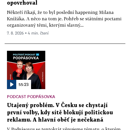
opovrhoval
Někteří říkají, že to byl poslední happening Milana
Knížáka. A něco na tom je. Pohřeb se státními poctami
organizovaný těmi, kterými slavný...
7. 8. 2026 ▪ 4 min. čtení
55:23
PODCAST PODPÁSOVKA
Utajený problém. V Česku se chystají
první volby, kdy sítě blokují politickou
reklamu. A hlavní oběť je nečekaná
V Podpásovce se tentokrát věnujeme tématu, o kterém