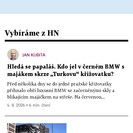
Vybíráme z HN
JAN KUBITA
Hledá se papaláš. Kdo jel v černém BMW s
majákem skrze „Turkovu“ křižovatku?
Před několika dny se do jedné pražské křižovatky
přihnalo obří luxusní BMW se začerněnými skly a
blikajícím majáčkem na střeše. Na červenou...
4. 8. 2026 ▪ 6 min. čtení