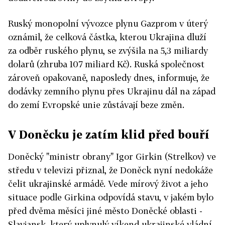
Ruský monopolní vývozce plynu Gazprom v úterý
oznámil, že celková částka, kterou Ukrajina dluží
za odběr ruského plynu, se zvýšila na 5,3 miliardy
dolarů (zhruba 107 miliard Kč). Ruská společnost
zároveň opakovaně, naposledy dnes, informuje, že
dodávky zemního plynu přes Ukrajinu dál na západ
do zemí Evropské unie zůstávají beze změn.
V Doněcku je zatím klid před bouří
Doněcký "ministr obrany" Igor Girkin (Strelkov) ve
středu v televizi přiznal, že Doněck nyní nedokáže
čelit ukrajinské armádě. Vede mírový život a jeho
situace podle Girkina odpovídá stavu, v jakém bylo
před dvěma měsíci jiné město Doněcké oblasti -
Slavjansk, který uplynulý víkend ukrajinské vládní