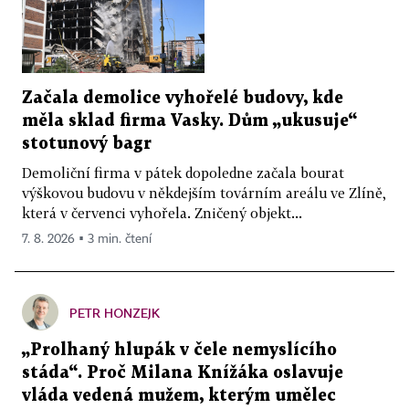
Začala demolice vyhořelé budovy, kde
měla sklad firma Vasky. Dům „ukusuje“
stotunový bagr
Demoliční firma v pátek dopoledne začala bourat
výškovou budovu v někdejším továrním areálu ve Zlíně,
která v červenci vyhořela. Zničený objekt...
7. 8. 2026 ▪ 3 min. čtení
PETR HONZEJK
„Prolhaný hlupák v čele nemyslícího
stáda“. Proč Milana Knížáka oslavuje
vláda vedená mužem, kterým umělec