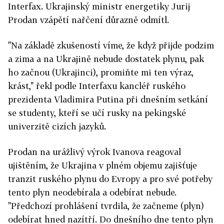
Interfax. Ukrajinský ministr energetiky Jurij
Prodan vzápětí nařčení důrazně odmítl.
"Na základě zkušeností víme, že když přijde podzim
a zima a na Ukrajině nebude dostatek plynu, pak
ho začnou (Ukrajinci), promiňte mi ten výraz,
krást," řekl podle Interfaxu kancléř ruského
prezidenta Vladimira Putina při dnešním setkání
se studenty, kteří se učí rusky na pekingské
univerzitě cizích jazyků.
Prodan na urážlivý výrok Ivanova reagoval
ujištěním, že Ukrajina v plném objemu zajišťuje
tranzit ruského plynu do Evropy a pro své potřeby
tento plyn neodebírala a odebírat nebude.
"Předchozí prohlášení tvrdila, že začneme (plyn)
odebírat hned nazítří. Do dnešního dne tento plyn