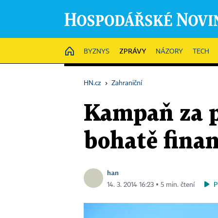
ZPRÁVY
HOME
BYZNYS
NÁZORY
TECH
HN.cz
›
Zahraniční
Kampaň za p
bohatě finan
han
P
14. 3. 2014 16:23 ▪ 5 min. čtení