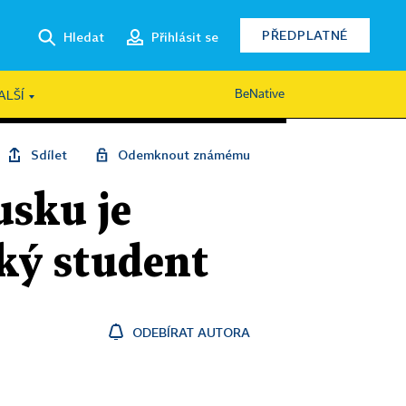
PŘEDPLATNÉ
Hledat
Přihlásit se
BeNative
ALŠÍ
Sdílet
Odemknout známému
usku je
ský student
ODEBÍRAT AUTORA