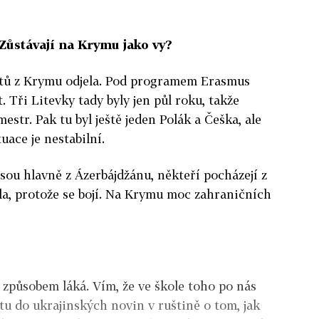
 Zůstávají na Krymu jako vy?
ntů z Krymu odjela. Pod programem Erasmus
 Tři Litevky tady byly jen půl roku, takže
mestr. Pak tu byl ještě jeden Polák a Češka, ale
tuace je nestabilní.
jsou hlavně z Ázerbájdžánu, někteří pocházejí z
ela, protože se bojí. Na Krymu moc zahraničních
 způsobem láká. Vím, že ve škole toho po nás
tu do ukrajinských novin v ruštině o tom, jak