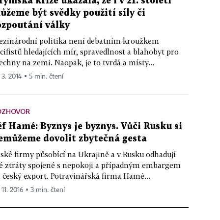
rymská krize ukázala, že i v 21. století
ůžeme být svědky použití síly či
ozpoutání války
zinárodní politika není debatním kroužkem
cifistů hledajících mír, spravedlnost a blahobyt pro
echny na zemi. Naopak, je to tvrdá a místy...
 3. 2014 ▪ 5 min. čtení
OZHOVOR
éf Hamé: Byznys je byznys. Vůči Rusku si
emůžeme dovolit zbytečná gesta
ské firmy působící na Ukrajině a v Rusku odhadují
é ztráty spojené s nepokoji a případným embargem
 český export. Potravinářská firma Hamé...
 11. 2016 ▪ 3 min. čtení