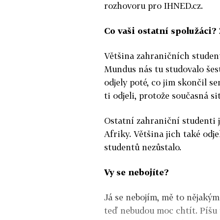
rozhovoru pro IHNED.cz.
Co vaši ostatní spolužáci?
Většina zahraničních stude
Mundus nás tu studovalo šest.
odjely poté, co jim skončil se
ti odjeli, protože současná si
Ostatní zahraniční studenti 
Afriky. Většina jich také odj
studentů nezůstalo.
Vy se nebojíte?
Já se nebojím, mě to nějakým
teď nebudou moc chtít. Píšu 