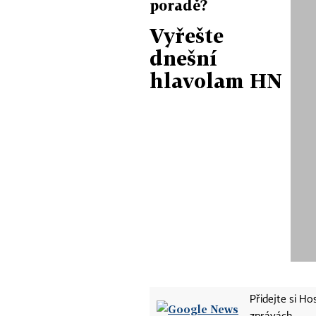
poradě?
Vyřešte
dnešní
hlavolam HN
Přidejte si H