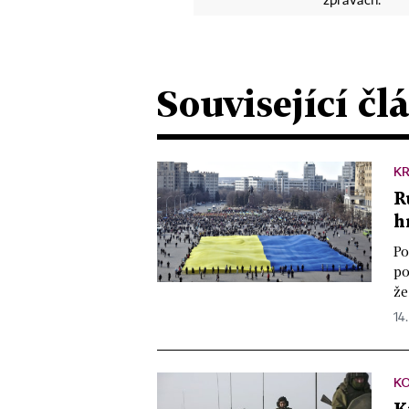
zprávách.
Související čl
K
R
h
Po
po
že
14.
K