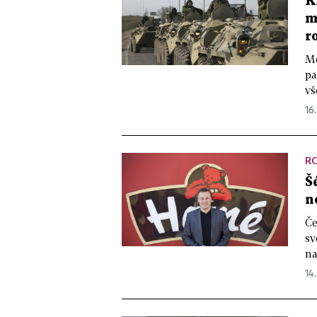
K
m
r
Me
pa
vš
16.
R
Š
n
Če
sv
na
14.