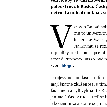
voliče, aby ve víkendovém 
poloostrova k Rusku. Český
netroufá odhadnout, jak v
V
ojtěch Boháč po
mu to univerzitn
brněnské Masaryk
Na Krymu se roz
republiky, o kterou se přetah
straně Putinovo Rusko. Své 
svém
blogu
.
"Projevy nesouhlasu s refer
mají špatné zkušenosti s tím,
fašismem a byli vyhnáni z Ru
jen malá část z nich. Teď se b
jako záminka a stane se jim 