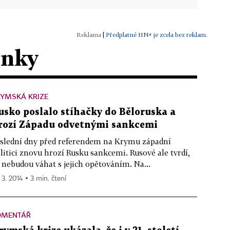
|
Předplatné HN+ je zcela bez reklam.
ánky
RYMSKÁ KRIZE
usko poslalo stíhačky do Běloruska a
rozí Západu odvetnými sankcemi
slední dny před referendem na Krymu západní
litici znovu hrozí Rusku sankcemi. Rusové ale tvrdí,
 nebudou váhat s jejich opětováním. Na...
 3. 2014 ▪ 3 min. čtení
OMENTÁŘ