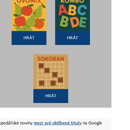
HRÁT
HRÁT
HRÁT
mezi své oblíbené tituly
ospodářské noviny
na Google