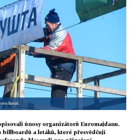
jtěch Boháč
isovali únosy organizátorů Euromajdanu.
 billboardů a letáků, které přesvědčují