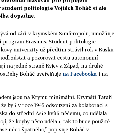
referendu hlasovali pro připojení
 student politologie Vojtěch Boháč si ale
olba dopadne.
bývá od září v krymském Simferopolu, umožňuje
í program Erasmus. Student politologie
ovy univerzity už předtím strávil rok v Rusku.
hodl zůstat a pozorovat cestu autonomní
ují na jedné straně Kyjev a Západ, na druhé
postřehy Boháč uveřejňuje
na Facebooku
i na
endem jsou na Krymu minimální. Krymští Tataři
 že byli v roce 1945 odsouzeni za kolaboraci s
ska do střední Asie kvůli něčemu, co udělala
ojí, že kdyby něco udělali, tak to bude použité
zase něco špatného," popisuje Boháč v