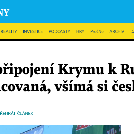
REALITY
INVESTICE
PODCASTY
HRY
PročNe
ARCHIV
D
řipojení Krymu k R
covaná, všímá si če
ŘEHRÁT ČLÁNEK