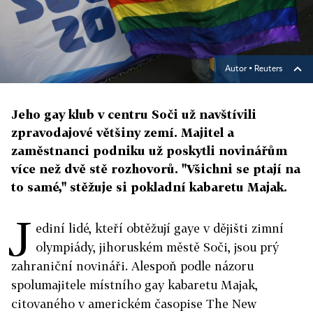
Autor ▪
Reuters
Jeho gay klub v centru Soči už navštívili
zpravodajové většiny zemí. Majitel a
zaměstnanci podniku už poskytli novinářům
více než dvě stě rozhovorů. "Všichni se ptají na
to samé," stěžuje si pokladní kabaretu Majak.
J
ediní lidé, kteří obtěžují gaye v dějišti zimní
olympiády, jihoruském městě Soči, jsou prý
zahraniční novináři. Alespoň podle názoru
spolumajitele místního gay kabaretu Majak,
citovaného v americkém časopise The New