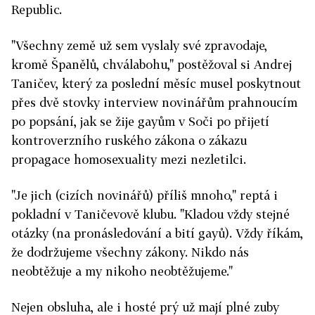
Republic.
"Všechny země už sem vyslaly své zpravodaje,
kromě Španělů, chválabohu," postěžoval si Andrej
Taničev, který za poslední měsíc musel poskytnout
přes dvě stovky interview novinářům prahnoucím
po popsání, jak se žije gayům v Soči po přijetí
kontroverzního ruského zákona o zákazu
propagace homosexuality mezi nezletilci.
"Je jich (cizích novinářů) příliš mnoho," reptá i
pokladní v Taničevově klubu. "Kladou vždy stejné
otázky (na pronásledování a bití gayů). Vždy říkám,
že dodržujeme všechny zákony. Nikdo nás
neobtěžuje a my nikoho neobtěžujeme."
Nejen obsluha, ale i hosté prý už mají plné zuby