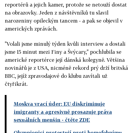
reportérů a jejich kamer, protože se netouží dostat
na obrazovky. Jeden z návštěvníků tu slavil
narozeniny opileckým tancem - a pak se objevil v
amerických zprávách.
"Volali jsme minulý týden kvůli interview a dostali
jsme 15 minut mezi Finy a Švýcary," pochlubila se
americké reportérce její dánská kolegyně. Většina
novinářů je z USA, nicméně rekord prý drží britská
BBC, jejíž zpravodajové do klubu zavítali už
čtyřikrát.
Moskva vrací úder: EU diskriminuje
imigranty a agresivně prosazuje práva
sexuálních menšin
- čtěte ZDE
Olympionici protestují proti homofobnímu