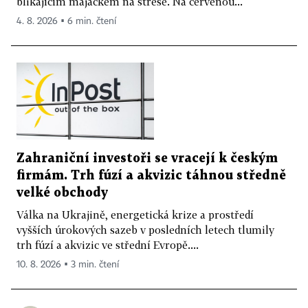
blikajícím majáčkem na střeše. Na červenou...
4. 8. 2026 ▪ 6 min. čtení
Zahraniční investoři se vracejí k českým
firmám. Trh fúzí a akvizic táhnou středně
velké obchody
Válka na Ukrajině, energetická krize a prostředí
vyšších úrokových sazeb v posledních letech tlumily
trh fúzí a akvizic ve střední Evropě....
10. 8. 2026 ▪ 3 min. čtení