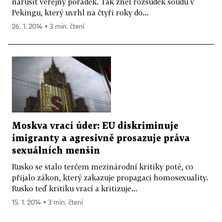
narušit veřejný pořádek. Tak zněl rozsudek soudu v
Pekingu, který uvrhl na čtyři roky do...
26. 1. 2014 ▪ 3 min. čtení
Moskva vrací úder: EU diskriminuje
imigranty a agresivně prosazuje práva
sexuálních menšin
Rusko se stalo terčem mezinárodní kritiky poté, co
přijalo zákon, který zakazuje propagaci homosexuality.
Rusko teď kritiku vrací a kritizuje...
15. 1. 2014 ▪ 3 min. čtení