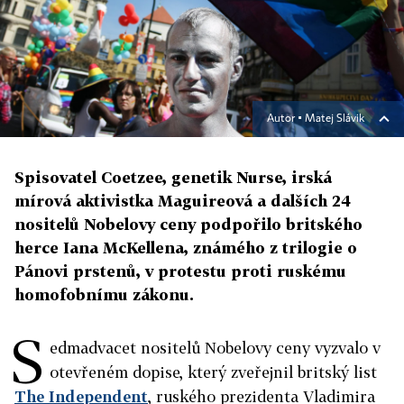
Autor ▪
Matej Slávik
Spisovatel Coetzee, genetik Nurse, irská
mírová aktivistka Maguireová a dalších 24
nositelů Nobelovy ceny podpořilo britského
herce Iana McKellena, známého z trilogie o
Pánovi prstenů, v protestu proti ruskému
homofobnímu zákonu.
S
edmadvacet nositelů Nobelovy ceny vyzvalo v
otevřeném dopise, který zveřejnil britský list
The Independent
, ruského prezidenta Vladimira