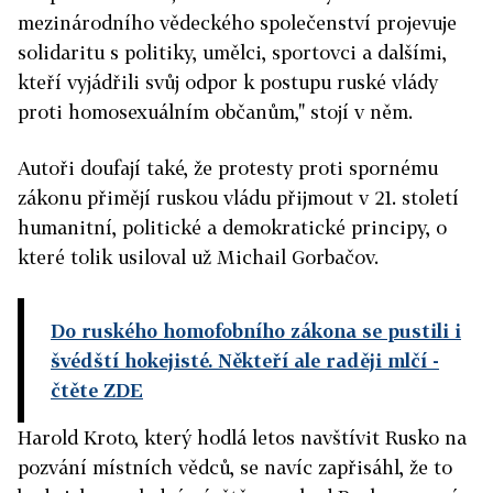
mezinárodního vědeckého společenství projevuje
solidaritu s politiky, umělci, sportovci a dalšími,
kteří vyjádřili svůj odpor k postupu ruské vlády
proti homosexuálním občanům," stojí v něm.
Autoři doufají také, že protesty proti spornému
zákonu přimějí ruskou vládu přijmout v 21. století
humanitní, politické a demokratické principy, o
které tolik usiloval už Michail Gorbačov.
Do ruského homofobního zákona se pustili i
švédští hokejisté. Někteří ale raději mlčí
-
čtěte ZDE
Harold Kroto, který hodlá letos navštívit Rusko na
pozvání místních vědců, se navíc zapřisáhl, že to