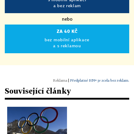
a bez reklam
nebo
ZA 40 KČ
bez mobilní aplikace
a s reklamou
|
Předplatné HN+ je zcela bez reklam.
Související články