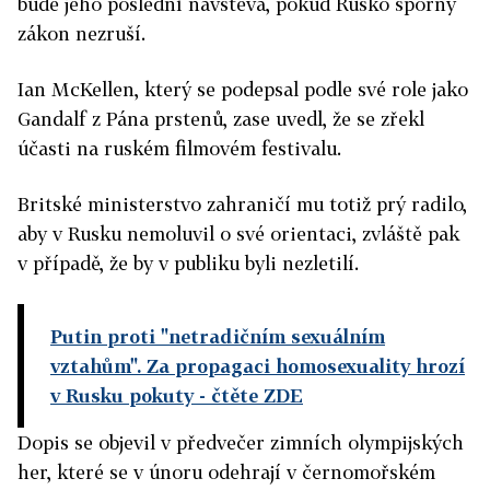
bude jeho poslední návštěva, pokud Rusko sporný
zákon nezruší.
Ian McKellen, který se podepsal podle své role jako
Gandalf z Pána prstenů, zase uvedl, že se zřekl
účasti na ruském filmovém festivalu.
Britské ministerstvo zahraničí mu totiž prý radilo,
aby v Rusku nemoluvil o své orientaci, zvláště pak
v případě, že by v publiku byli nezletilí.
Putin proti "netradičním sexuálním
vztahům". Za propagaci homosexuality hrozí
v Rusku pokuty
- čtěte ZDE
Dopis se objevil v předvečer zimních olympijských
her, které se v únoru odehrají v černomořském