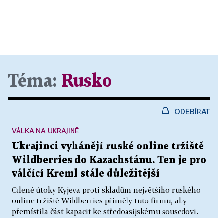
Téma:
Rusko
ODEBÍRAT
VÁLKA NA UKRAJINĚ
Ukrajinci vyhánějí ruské online tržiště
Wildberries do Kazachstánu. Ten je pro
válčící Kreml stále důležitější
Cílené útoky Kyjeva proti skladům největšího ruského
online tržiště Wildberries přiměly tuto firmu, aby
přemístila část kapacit ke středoasijskému sousedovi.