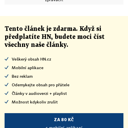
zprávách.
Tento článek
je
zdarma. Když si
předplatíte HN, budete moci číst
všechny naše články
.
Veškerý obsah HN.cz
Mobilní aplikace
Bez reklam
Odemykejte obsah pro přátele
Články v audioverzi + playlist
Možnost kdykoliv zrušit
ZA 80 KČ
s mobilní aplikací