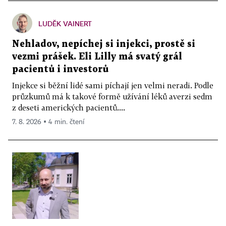
LUDĚK VAINERT
Nehladov, nepíchej si injekci, prostě si
vezmi prášek. Eli Lilly má svatý grál
pacientů i investorů
Injekce si běžní lidé sami píchají jen velmi neradi. Podle
průzkumů má k takové formě užívání léků averzi sedm
z deseti amerických pacientů....
7. 8. 2026 ▪ 4 min. čtení