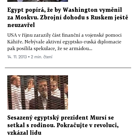
Egypt popírá, že by Washington vyměnil
za Moskvu. Zbrojní dohodu s Ruskem ještě
neuzavřel
USA v říjnu zarazily část finanční a vojenské pomoci
Káhiře. Nebývale aktivní egyptsko-ruská diplomacie
pak posílila spekulace, že se armádou...
14. 11. 2013 ▪ 2 min. čtení
Sesazený egyptský prezident Mursí se
setkal s rodinou. Pokračujte v revoluci,
vzkázal lidu