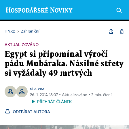
HN.cz
›
Zahraniční
AKTUALIZOVÁNO
Egypt si připomínal výročí
pádu Mubáraka. Násilné střety
si vyžádaly 49 mrtvých
eie
vez
,
26. 1. 2014 18:07 ▪ Aktualizováno ▪ 3 min. čtení
PŘEHRÁT ČLÁNEK
ODEBÍRAT AUTORA