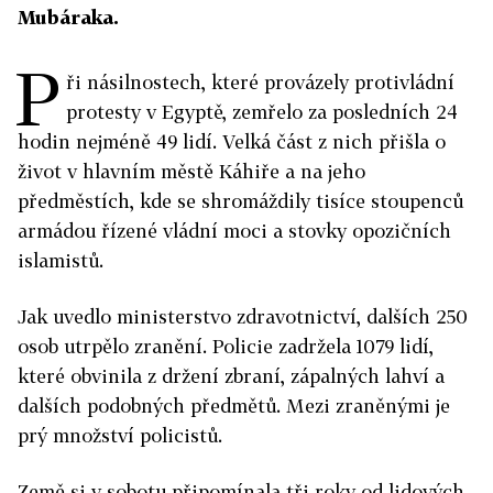
Mubáraka.
P
ři násilnostech, které provázely protivládní
protesty v Egyptě, zemřelo za posledních 24
hodin nejméně 49 lidí. Velká část z nich přišla o
život v hlavním městě Káhiře a na jeho
předměstích, kde se shromáždily tisíce stoupenců
armádou řízené vládní moci a stovky opozičních
islamistů.
Jak uvedlo ministerstvo zdravotnictví, dalších 250
osob utrpělo zranění. Policie zadržela 1079 lidí,
které obvinila z držení zbraní, zápalných lahví a
dalších podobných předmětů. Mezi zraněnými je
prý množství policistů.
Země si v sobotu připomínala tři roky od lidových