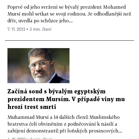
Poprvé od jeho svržení se bývalý prezident Mohamed
Mursí mohl setkat se svojí rodinou. Je odhodlanější než
dřív, uvedla po schůzce jeho...
7. 11. 2013 ▪ 3 min. čtení
Začíná soud s bývalým egyptským
prezidentem Mursím. V případě viny mu
hrozí trest smrti
Muhammad Mursí a 14 dalších členů Muslimského
bratrstva čelí obviněním z podněcování k násilí a
zabíjení demonstrantů při loňských prosincových...