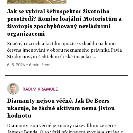
Jak se vybíral šéfinspektor životního
prostředí? Komise loajální Motoristům a
životopis zpochybňovaný nevládními
organizacemi
Značný rozruch a kritiku opozice vzbudilo na konci
června jmenování v oboru neznámého právníka Pavla
Straky novým ředitelem České inspekce...
6. 8. 2026 ▪ 6 min. čtení
RADIM KRAMULE
Diamanty nejsou věčné. Jak De Beers
ukazuje, že žádné aktivum nemá jistou
hodnotu
Diamanty jsou věčné je známý název filmu ze série
Jamese Bonda. O to větší překvapení vyvolala zpráva o