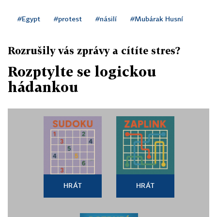
#Egypt
#protest
#násilí
#Mubárak Husní
Rozrušily vás zprávy a cítíte stres?
Rozptylte se logickou
hádankou
HRÁT
HRÁT