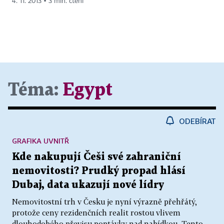
4. 11. 2013 ▪ 3 min. čtení
Téma:
Egypt
ODEBÍRAT
GRAFIKA UVNITŘ
Kde nakupují Češi své zahraniční
nemovitosti? Prudký propad hlásí
Dubaj, data ukazují nové lídry
Nemovitostní trh v Česku je nyní výrazně přehřátý,
protože ceny rezidenčních realit rostou vlivem
dlouhodobého převisu poptávky nad nabídkou. Tento