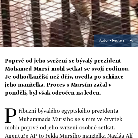
Autor ▪
Reuters
Poprvé od jeho svržení se bývalý prezident
Mohamed Mursí mohl setkat se svojí rodinou.
Je odhodlanější než dřív, uvedla po schůzce
jeho manželka. Proces s Mursím začal v
pondělí, byl však odročen na leden.
P
říbuzní bývalého egyptského prezidenta
Muhammada Mursího se s ním ve čtvrtek
mohli poprvé od jeho svržení osobně setkat.
Agentuře AP to řekla Mursího manželka Nagláa Alí