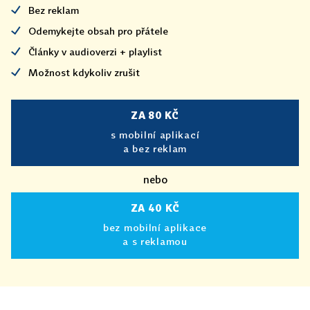
Bez reklam
Odemykejte obsah pro přátele
Články v audioverzi + playlist
Možnost kdykoliv zrušit
ZA 80 KČ
s mobilní aplikací
a bez reklam
nebo
ZA 40 KČ
bez mobilní aplikace
a s reklamou