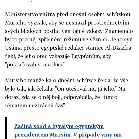
Ministerstvo vnitra před dnešní osobní schůzkou
Mursího vyzvalo, aby se nesnažil prostřednictvím
svých blízkých posílat ven tajné vzkazy. Znamenalo
by to pro něj zpřísnění režimu ve věznici. Jeho syn
Usáma přesto egyptské redakci stanice Al-Džazíra
řekl, že jeho otec vzkazuje Egypťanům, aby
"pokračovali v revoluci".
Mursího manželka o dnešní schůzce řekla, že vše
bylo tak, jak čekala: "On utěšoval mě, já jeho." Na
dotaz, zda se o něj bojí, odpověděla, že "tímto
tématem neztráceli čas".
Začíná soud s bývalým egyptským
prezidentem Mursím. V případě viny mu