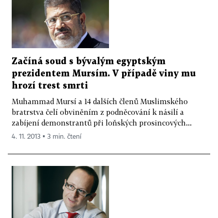
Začíná soud s bývalým egyptským
prezidentem Mursím. V případě viny mu
hrozí trest smrti
Muhammad Mursí a 14 dalších členů Muslimského
bratrstva čelí obviněním z podněcování k násilí a
zabíjení demonstrantů při loňských prosincových...
4. 11. 2013 ▪ 3 min. čtení