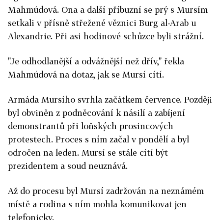
Mahmúdová. Ona a další příbuzní se prý s Mursím
setkali v přísně střežené věznici Burg al-Arab u
Alexandrie. Při asi hodinové schůzce byli strážní.
"Je odhodlanější a odvážnější než dřív," řekla
Mahmúdová na dotaz, jak se Mursí cítí.
Armáda Mursího svrhla začátkem července. Později
byl obviněn z podněcování k násilí a zabíjení
demonstrantů při loňských prosincových
protestech. Proces s ním začal v pondělí a byl
odročen na leden. Mursí se stále cítí být
prezidentem a soud neuznává.
Až do procesu byl Mursí zadržován na neznámém
místě a rodina s ním mohla komunikovat jen
telefonicky.