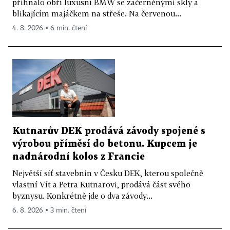
přihnalo obří luxusní BMW se začerněnými skly a
blikajícím majáčkem na střeše. Na červenou...
4. 8. 2026 ▪ 6 min. čtení
Kutnarův DEK prodává závody spojené s
výrobou příměsí do betonu. Kupcem je
nadnárodní kolos z Francie
Největší síť stavebnin v Česku DEK, kterou společně
vlastní Vít a Petra Kutnarovi, prodává část svého
byznysu. Konkrétně jde o dva závody...
6. 8. 2026 ▪ 3 min. čtení