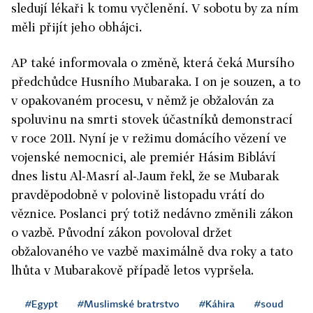
sledují lékaři k tomu vyčlenění. V sobotu by za ním
měli přijít jeho obhájci.
AP také informovala o změně, která čeká Mursího
předchůdce Husního Mubaraka. I on je souzen, a to
v opakovaném procesu, v němž je obžalován za
spoluvinu na smrti stovek účastníků demonstrací
v roce 2011. Nyní je v režimu domácího vězení ve
vojenské nemocnici, ale premiér Hásim Bibláví
dnes listu Al-Masrí al-Jaum řekl, že se Mubarak
pravděpodobně v polovině listopadu vrátí do
věznice. Poslanci prý totiž nedávno změnili zákon
o vazbě. Původní zákon povoloval držet
obžalovaného ve vazbě maximálně dva roky a tato
lhůta v Mubarakově případě letos vypršela.
#Egypt
#Muslimské bratrstvo
#Káhira
#soud