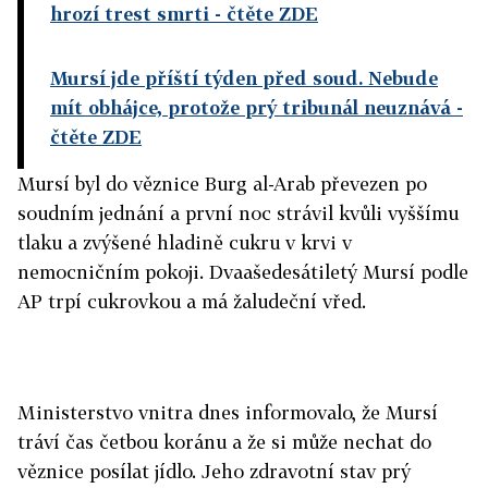
hrozí trest smrti
- čtěte ZDE
Mursí jde příští týden před soud. Nebude
mít obhájce, protože prý tribunál neuznává
-
čtěte ZDE
Mursí byl do věznice Burg al-Arab převezen po
soudním jednání a první noc strávil kvůli vyššímu
tlaku a zvýšené hladině cukru v krvi v
nemocničním pokoji. Dvaašedesátiletý Mursí podle
AP trpí cukrovkou a má žaludeční vřed.
Ministerstvo vnitra dnes informovalo, že Mursí
tráví čas četbou koránu a že si může nechat do
věznice posílat jídlo. Jeho zdravotní stav prý