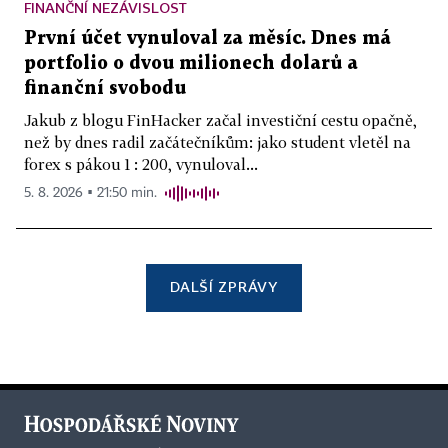
FINANČNÍ NEZÁVISLOST
První účet vynuloval za měsíc. Dnes má
portfolio o dvou milionech dolarů a
finanční svobodu
Jakub z blogu FinHacker začal investiční cestu opačně,
než by dnes radil začátečníkům: jako student vletěl na
forex s pákou 1 : 200, vynuloval...
5. 8. 2026 ▪ 21:50 min.
DALŠÍ ZPRÁVY