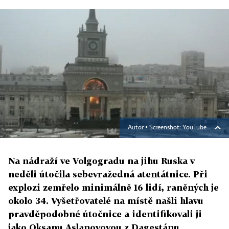
Autor ▪
Screenshot: YouTube
Na nádraží ve Volgogradu na jihu Ruska v
neděli útočila sebevražedná atentátnice. Při
explozi zemřelo minimálně 16 lidí, raněných je
okolo 34. Vyšetřovatelé na místě našli hlavu
pravděpodobné útočnice a identifikovali ji
jako Oksanu Aslanovovou z Dagestánu.