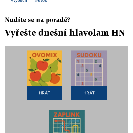
#výbuch
#útok
Nudíte se na poradě?
Vyřešte dnešní hlavolam HN
HRÁT
HRÁT