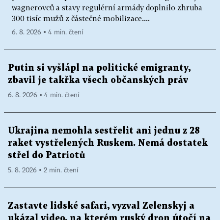
wagnerovců a stavy regulérní armády doplnilo zhruba
300 tisíc mužů z částečné mobilizace....
6. 8. 2026 ▪ 4 min. čtení
Putin si vyšlápl na politické emigranty,
zbavil je takřka všech občanských práv
6. 8. 2026 ▪ 4 min. čtení
Ukrajina nemohla sestřelit ani jednu z 28
raket vystřelených Ruskem. Nemá dostatek
střel do Patriotů
5. 8. 2026 ▪ 2 min. čtení
Zastavte lidské safari, vyzval Zelenskyj a
ukázal video, na kterém ruský dron útočí na