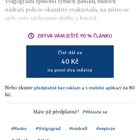
Volgogradu způsobil výbuch paniku, budovu
nádraží policie okamžitě evakuovala, na místo se
sjely vozy záchranné služby a hasičů.
ZBÝVÁ VÁM JEŠTĚ 90 % ČLÁNKU
Číst dál za
40 Kč
na první dva měsíce
Nebo zkuste
za 80
předplatné bez reklam a s mobilní aplikací
Kč.
Máte již předplatné?
Přihlaste se
#Rusko
#Volgograd
#nádraží
#exploze