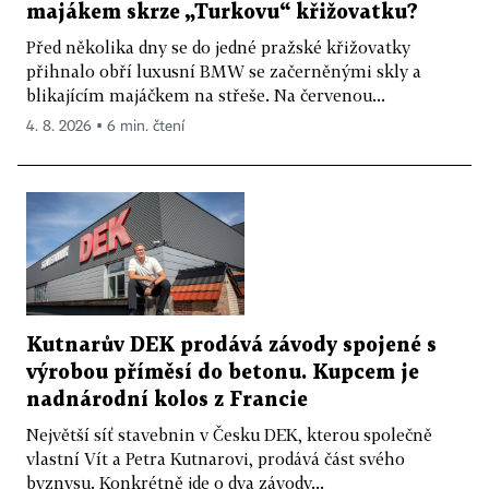
majákem skrze „Turkovu“ křižovatku?
Před několika dny se do jedné pražské křižovatky
přihnalo obří luxusní BMW se začerněnými skly a
blikajícím majáčkem na střeše. Na červenou...
4. 8. 2026 ▪ 6 min. čtení
Kutnarův DEK prodává závody spojené s
výrobou příměsí do betonu. Kupcem je
nadnárodní kolos z Francie
Největší síť stavebnin v Česku DEK, kterou společně
vlastní Vít a Petra Kutnarovi, prodává část svého
byznysu. Konkrétně jde o dva závody...