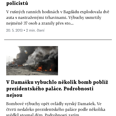
policistů
V rušných ranních hodinách v Bagdádu explodovala dvě
auta s nastraženými trhavinami. Výbuchy usmrtily
nejméně 37 osob a zranily přes sto...
20. 5. 2013 ▪ 2 min. čtení
V Damašku vybuchlo několik bomb poblíž
prezidentského paláce. Podrobnosti
nejsou
Bombové výbuchy opět ovládly syrský Damašek. Ve
čtvrti nedaleko prezidentského paláce podle několika
svědků stoupal dým. Podrobnosti zatím...