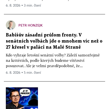
6. 8. 2026 ▪ 3 min. čtení
PETR HONZEJK
Babišův zásadní průlom fronty. V
senátních volbách jde o mnohem víc než o
27 křesel v paláci na Malé Straně
Kdo vyhraje letošní senátní volby? Záleží samozřejmě
na kritériích, podle kterých budeme vítězství
posuzovat. Ale je velmi pravděpodobné, že...
6. 8. 2026 ▪ 5 min. čtení