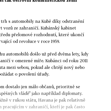
el tak ostrovní komunistickou zemi
 trh s automobily na Kubě díky odstranění
t vozů ze zahraničí. Kubánský kabinet
středu přelomové rozhodnutí, které ukončí
rvající od revoluce v roce 1959.
hu automobilů došlo už před dvěma lety, kdy
hraničí v omezené míře. Kubánci od roku 2011
ta mezi sebou, pokud ale chtějí nový nebo
požádat o povolení úřady.
m dostalo jen málo občanů, prioritně se
ospěšných vládě" jako například diplomaty.
ážně v rukou státu, Havana je pak relativně
 pracujícím v zahraničí, kteří je pak často