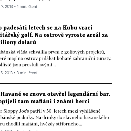
 7. 2013 ▪ 1 min. čtení
o padesáti letech se na Kubu vrací
litářský golf. Na ostrově vyroste areál za
iliony dolarů
bánská vláda schválila první z golfových projektů,
eré mají na ostrov přilákat bohaté zahraniční turisty.
lfisté jsou proslulí svými...
 5. 2013 ▪ 3 min. čtení
 Havaně se znovu otevřel legendární bar.
opíjeli tam mafiáni i známí herci
r Sloppy Joe's patřil v 50. letech mezi vyhlášené
bánské podniky. Na drinky do slavného havanského
ru chodili mafiáni, hvězdy stříbrného...