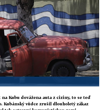
t na Kubu dovážena auta z ciziny, to se teď
. Kubánský vůdce zrušil dlouholetý zákaz