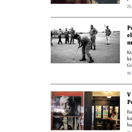
25.
P
e
m
Ku
kt
Go
19.
V
P
Ba
ku
ba