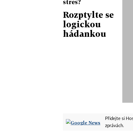
stres?
Rozptylte se
logickou
hádankou
Přidejte si H
zprávách.