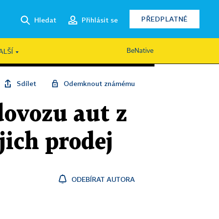
PŘEDPLATNÉ
Hledat
Přihlásit se
BeNative
ALŠÍ
Sdílet
Odemknout známému
dovozu aut z
jich prodej
ODEBÍRAT AUTORA