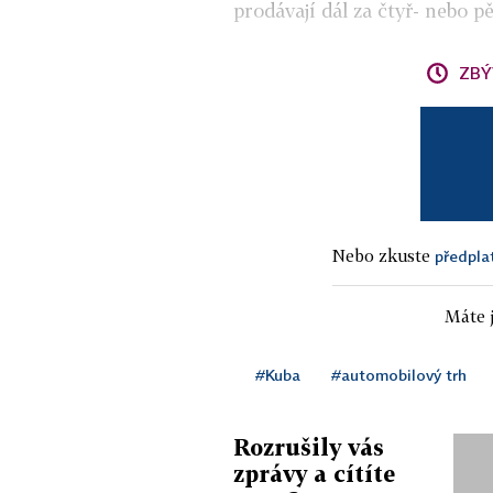
prodávají dál za čtyř- nebo p
ZBÝ
Nebo zkuste
předpla
Máte j
#Kuba
#automobilový trh
Rozrušily vás
zprávy a cítíte