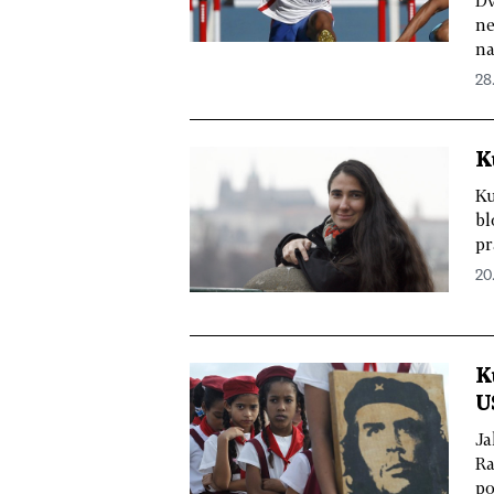
ne
na
28
K
Ku
bl
pr
20.
K
U
Ja
Ra
po