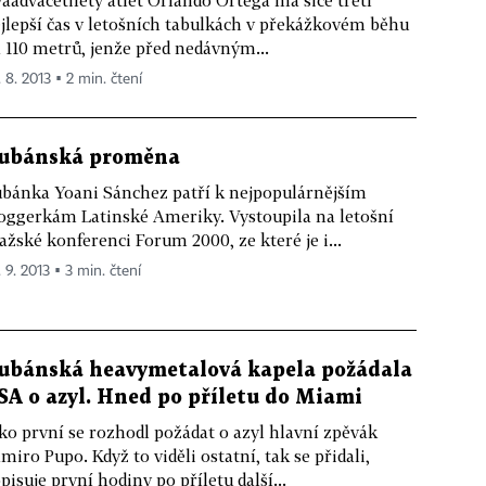
jlepší čas v letošních tabulkách v překážkovém běhu
 110 metrů, jenže před nedávným...
. 8. 2013 ▪ 2 min. čtení
ubánská proměna
bánka Yoani Sánchez patří k nejpopulárnějším
oggerkám Latinské Ameriky. Vystoupila na letošní
ažské konferenci Forum 2000, ze které je i...
 9. 2013 ▪ 3 min. čtení
ubánská heavymetalová kapela požádala
SA o azyl. Hned po příletu do Miami
ko první se rozhodl požádat o azyl hlavní zpěvák
miro Pupo. Když to viděli ostatní, tak se přidali,
pisuje první hodiny po příletu další...