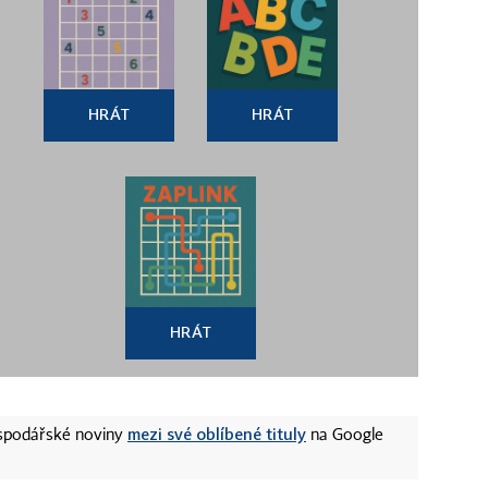
HRÁT
HRÁT
HRÁT
mezi své oblíbené tituly
ospodářské noviny
na Google