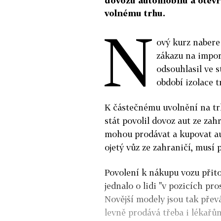
dovozu automobilů a otevř
volnému trhu.
N
ový kurz nabere
zákazu na impor
odsouhlasil ve 
období izolace t
K částečnému uvolnění na tr
stát povolil dovoz aut ze za
mohou prodávat a kupovat au
ojetý vůz ze zahraničí, musí 
Povolení k nákupu vozu přito
jednalo o lidi "v pozicích pr
Novější modely jsou tak přev
levně prodává třeba i lékařům