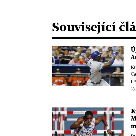
Související čl
Ú
A
Ku
Ca
po
18.
K
M
m
Dv