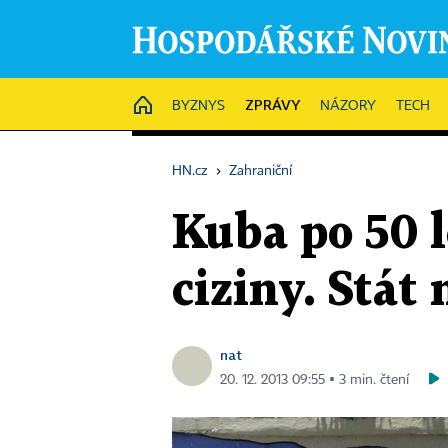
ZPRÁVY
HOME
BYZNYS
NÁZORY
TECH
HN.cz
›
Zahraniční
Kuba po 50 l
ciziny. Stát
nat
20. 12. 2013 09:55 ▪ 3 min. čtení