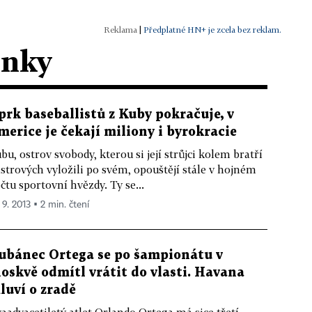
|
Předplatné HN+ je zcela bez reklam.
ánky
prk baseballistů z Kuby pokračuje, v
merice je čekají miliony i byrokracie
bu, ostrov svobody, kterou si její strůjci kolem bratří
strových vyložili po svém, opouštějí stále v hojném
čtu sportovní hvězdy. Ty se...
 9. 2013 ▪ 2 min. čtení
ubánec Ortega se po šampionátu v
oskvě odmítl vrátit do vlasti. Havana
luví o zradě
aadvacetiletý atlet Orlando Ortega má sice třetí