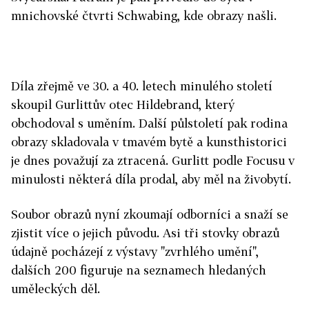
mnichovské čtvrti Schwabing, kde obrazy našli.
Díla zřejmě ve 30. a 40. letech minulého století
skoupil Gurlittův otec Hildebrand, který
obchodoval s uměním. Další půlstoletí pak rodina
obrazy skladovala v tmavém bytě a kunsthistorici
je dnes považují za ztracená. Gurlitt podle Focusu v
minulosti některá díla prodal, aby měl na živobytí.
Soubor obrazů nyní zkoumají odborníci a snaží se
zjistit více o jejich původu. Asi tři stovky obrazů
údajně pocházejí z výstavy "zvrhlého umění",
dalších 200 figuruje na seznamech hledaných
uměleckých děl.