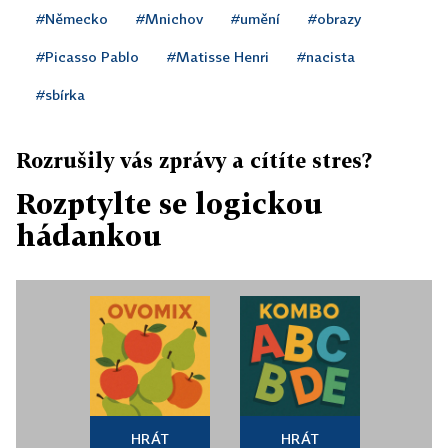
#Německo
#Mnichov
#umění
#obrazy
#Picasso Pablo
#Matisse Henri
#nacista
#sbírka
Rozrušily vás zprávy a cítíte stres?
Rozptylte se logickou
hádankou
HRÁT
HRÁT