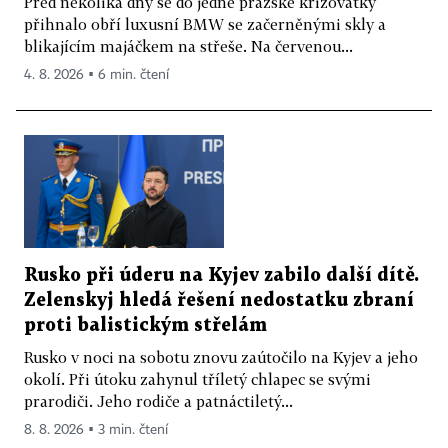
Před několika dny se do jedné pražské křižovatky
přihnalo obří luxusní BMW se začerněnými skly a
blikajícím majáčkem na střeše. Na červenou...
4. 8. 2026 ▪ 6 min. čtení
Rusko při úderu na Kyjev zabilo další dítě.
Zelenskyj hledá řešení nedostatku zbraní
proti balistickým střelám
Rusko v noci na sobotu znovu zaútočilo na Kyjev a jeho
okolí. Při útoku zahynul tříletý chlapec se svými
prarodiči. Jeho rodiče a patnáctiletý...
8. 8. 2026 ▪ 3 min. čtení