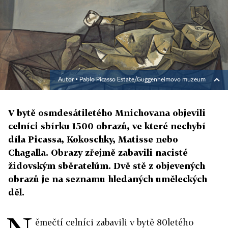
Autor ▪
Pablo Picasso Estate/Guggenheimovo muzeum
V bytě osmdesátiletého Mnichovana objevili
celníci sbírku 1500 obrazů, ve které nechybí
díla Picassa, Kokoschky, Matisse nebo
Chagalla. Obrazy zřejmě zabavili nacisté
židovským sběratelům. Dvě stě z objevených
obrazů je na seznamu hledaných uměleckých
děl.
ěmečtí celníci zabavili v bytě 80letého