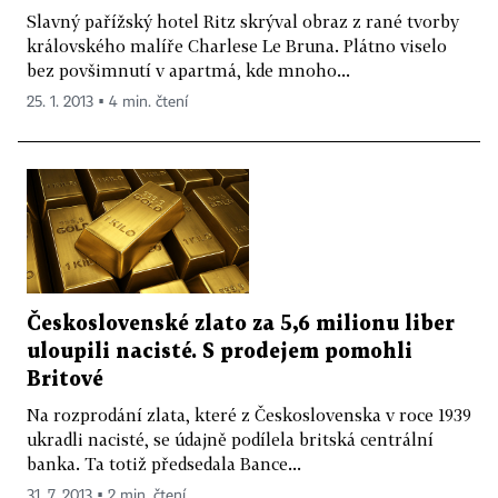
Slavný pařížský hotel Ritz skrýval obraz z rané tvorby
královského malíře Charlese Le Bruna. Plátno viselo
bez povšimnutí v apartmá, kde mnoho...
25. 1. 2013 ▪ 4 min. čtení
Československé zlato za 5,6 milionu liber
uloupili nacisté. S prodejem pomohli
Britové
Na rozprodání zlata, které z Československa v roce 1939
ukradli nacisté, se údajně podílela britská centrální
banka. Ta totiž předsedala Bance...
31. 7. 2013 ▪ 2 min. čtení