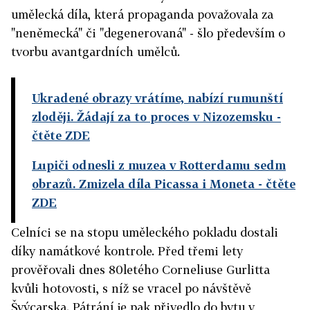
umělecká díla, která propaganda považovala za
"neněmecká" či "degenerovaná" - šlo především o
tvorbu avantgardních umělců.
Ukradené obrazy vrátíme, nabízí rumunští
zloději. Žádají za to proces v Nizozemsku
-
čtěte ZDE
Lupiči odnesli z muzea v Rotterdamu sedm
obrazů. Zmizela díla Picassa i Moneta
- čtěte
ZDE
Celníci se na stopu uměleckého pokladu dostali
díky namátkové kontrole. Před třemi lety
prověřovali dnes 80letého Corneliuse Gurlitta
kvůli hotovosti, s níž se vracel po návštěvě
Švýcarska. Pátrání je pak přivedlo do bytu v