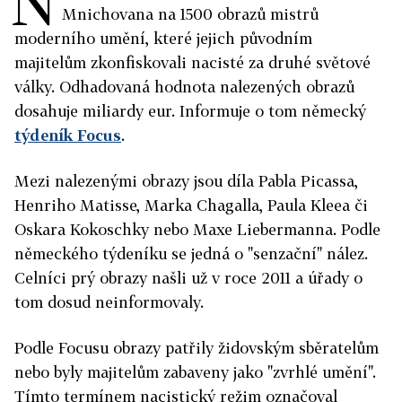
N
Mnichovana na 1500 obrazů mistrů
moderního umění, které jejich původním
majitelům zkonfiskovali nacisté za druhé světové
války. Odhadovaná hodnota nalezených obrazů
dosahuje miliardy eur. Informuje o tom německý
týdeník Focus
.
Mezi nalezenými obrazy jsou díla Pabla Picassa,
Henriho Matisse, Marka Chagalla, Paula Kleea či
Oskara Kokoschky nebo Maxe Liebermanna. Podle
německého týdeníku se jedná o "senzační" nález.
Celníci prý obrazy našli už v roce 2011 a úřady o
tom dosud neinformovaly.
Podle Focusu obrazy patřily židovským sběratelům
nebo byly majitelům zabaveny jako "zvrhlé umění".
Tímto termínem nacistický režim označoval