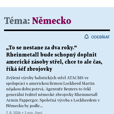
Téma:
Německo
ODEBÍRAT
„To se nestane za dva roky.“
Rheinmetall bude schopný doplnit
americké zásoby střel, chce to ale čas,
říká šéf zbrojovky
Zvýšení výroby balistických střel ATACMS ve
spolupráci s americkou firmou Lockheed Martin
nějakou dobu potrvá. Agentuře Reuters to řekl
generální ředitel německé zbrojovky Rheinmetall
Armin Papperger. Společná výroba s Lockheedem v
Německu by podle...
7. 8. 2026 ▪ 3 min. čtení