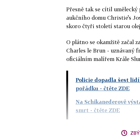
Přesně tak se cítil umělecký
aukčního domu Christie’s Jos
skoro čtyři století starou ol
O plátno se okamžitě začal za
Charles le Brun - uznávaný f
oficiálním malířem Krále Slu
Policie dopadla šest lidí
pořádku
- čtěte ZDE
Na Schikanederově výsta
smrt
- čtěte ZDE
ZBÝ