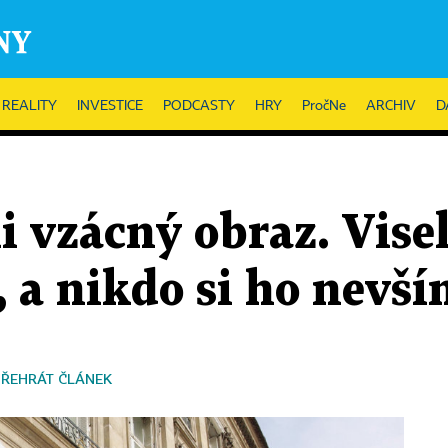
REALITY
INVESTICE
PODCASTY
HRY
PročNe
ARCHIV
D
li vzácný obraz. Vise
 a nikdo si ho nevší
PŘEHRÁT ČLÁNEK