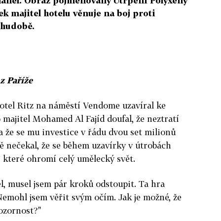
hanel. Obraz pojmenovaný Utrpení Polyxeny
ek majitel hotelu věnuje na boj proti
hudobě.
z Paříže
 hotel Ritz na náměstí Vendome uzavíral ke
 majitel Mohamed Al Fajíd doufal, že neztratí
 že se mu investice v řádu dvou set milionů
ě nečekal, že se během uzavírky v útrobách
, které ohromí celý umělecký svět.
ěl, musel jsem pár kroků odstoupit. Ta hra
Nemohl jsem věřit svým očím. Jak je možné, že
ozornost?"