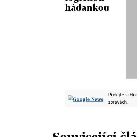
hádankou
Přidejte si H
zprávách.
Související čl