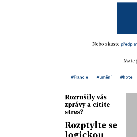
Nebo zkuste
předpla
Máte j
#Francie
#umění
#hotel
Rozrušily vás
zprávy a cítíte
stres?
Rozptylte se
logickou