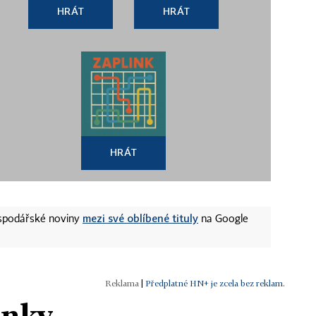
HRÁT
HRÁT
HRÁT
mezi své oblíbené tituly
ospodářské noviny
na Google
|
Předplatné HN+ je zcela bez reklam.
ánky