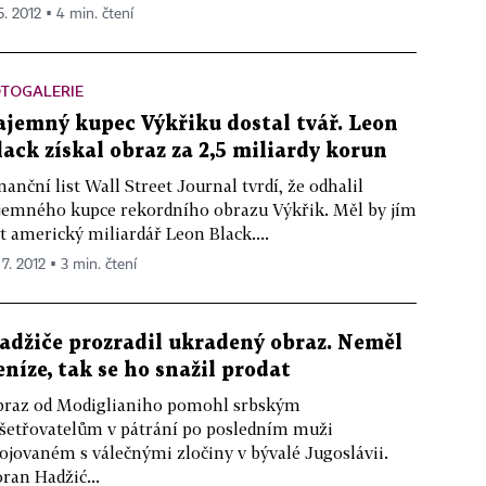
5. 2012 ▪ 4 min. čtení
OTOGALERIE
ajemný kupec Výkřiku dostal tvář. Leon
lack získal obraz za 2,5 miliardy korun
nanční list Wall Street Journal tvrdí, že odhalil
jemného kupce rekordního obrazu Výkřik. Měl by jím
t americký miliardář Leon Black....
 7. 2012 ▪ 3 min. čtení
adžiče prozradil ukradený obraz. Neměl
eníze, tak se ho snažil prodat
raz od Modiglianiho pomohl srbským
šetřovatelům v pátrání po posledním muži
ojovaném s válečnými zločiny v bývalé Jugoslávii.
ran Hadžić...