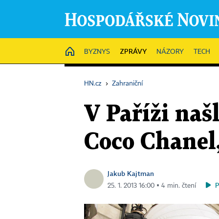
ZPRÁVY
HOME
BYZNYS
NÁZORY
TECH
HN.cz
›
Zahraniční
V Paříži naš
Coco Chanel,
Jakub Kajtman
25. 1. 2013 16:00 ▪ 4 min. čtení