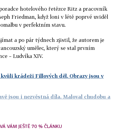
 poradce hotelového řetězce Ritz a pracovník
eph Friedman, když loni v létě poprvé uviděl
ejomalbu v perfektním stavu.
jímat a po pár týdnech zjistil, že autorem je
rancouzský umělec, který se stal prvním
nce – Ludvíka XIV.
 kvůli krádeži Fillových děl. Obrazy jsou v
vě jsou i nezvěstná díla. Maloval chudobu a
VÁ VÁM JEŠTĚ 70 % ČLÁNKU