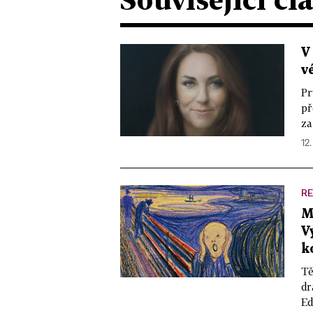
V
v
Pr
př
za
12.
R
M
V
k
Tě
dr
Ed