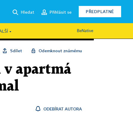
PŘEDPLATNÉ
Hledat
Přihlásit se
BeNative
ALŠÍ
Sdílet
Odemknout známému
l v apartmá
mal
ODEBÍRAT AUTORA