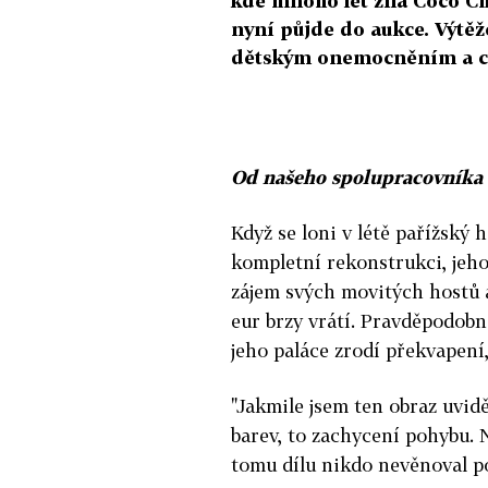
kde mnoho let žila Coco C
nyní půjde do aukce. Výtěž
dětským onemocněním a c
Od našeho spolupracovníka 
Když se loni v létě pařížský
kompletní rekonstrukci, jeho
zájem svých movitých hostů a
eur brzy vrátí. Pravděpodobn
jeho paláce zrodí překvapení
"Jakmile jsem ten obraz uvid
barev, to zachycení pohybu. 
tomu dílu nikdo nevěnoval p