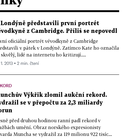
 Londýně představili první portrét
évodkyně z Cambridge. Příliš se nepovedl
vní oficiální portrét vévodkyně z Cambridge
edstavili v pátek v Londýně. Zatímco Kate ho označila
 skvělý, lidé na internetu ho kritizují....
 1. 2013 ▪ 2 min. čtení
EKORD
unchův Výkřik zlomil aukční rekord.
ydražil se v přepočtu za 2,3 miliardy
orun
sně před druhou hodinou ranní padl rekord v
ažbách umění. Obraz norského expresionisty
varda Muncha se vydražil za 119 milionu 922 tisíc...