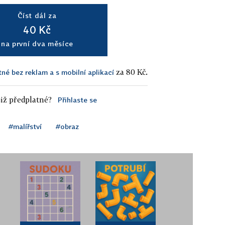
Číst dál za
40 Kč
na první dva měsíce
za 80 Kč.
tné bez reklam a s mobilní aplikací
iž předplatné?
Přihlaste se
#malířství
#obraz