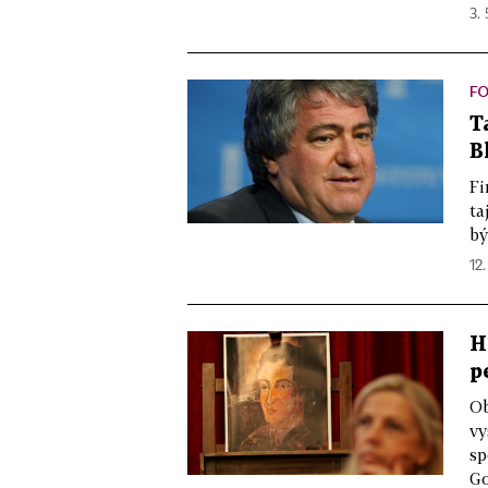
3. 
F
T
B
Fi
ta
bý
12.
H
p
Ob
vy
sp
Go