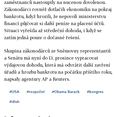
zaměstnanců nastoupily na nucenou dovolenou.
Zákonodárci rovněž dotlačili ekonomiku na pokraj
bankrotu, když hrozili, že nepovolí ministerstvu
financí půjčovat si další peníze na placení účtů.
Situaci vyřešila až středeční dohoda, i když se
zatím jedná pouze o dočasné řešení.
Skupina zákonodárců ze Sněmovny reprezentantů
a Senátu má nyní do 13. prosince vypracovat
výdajovou dohodu, která má odvrátit další zavření
úřadů a hrozbu bankrotu na počátku příštího roku,
napsaly agentury AP a Reuters.
#USA
#rozpočet
#Obama Barack
#kongres
#dluh