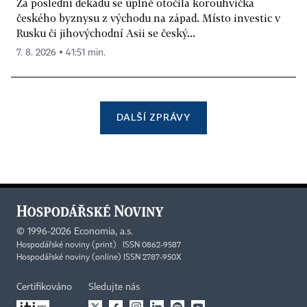
Za poslední dekádu se úplně otočila korouhvička
českého byznysu z východu na západ. Místo investic v
Rusku či jihovýchodní Asii se český...
7. 8. 2026 ▪ 41:51 min.
DALŠÍ ZPRÁVY
©
1996-2026
Economia, a.s.
Hospodářské noviny (print) ISSN 0862-9587
Hospodářské noviny (online) ISSN 2787-950X
Certifikováno
Sledujte nás