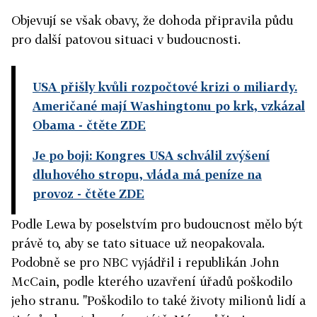
Objevují se však obavy, že dohoda připravila půdu
pro další patovou situaci v budoucnosti.
USA přišly kvůli rozpočtové krizi o miliardy.
Američané mají Washingtonu po krk, vzkázal
Obama
- čtěte ZDE
Je po boji: Kongres USA schválil zvýšení
dluhového stropu, vláda má peníze na
provoz
- čtěte ZDE
Podle Lewa by poselstvím pro budoucnost mělo být
právě to, aby se tato situace už neopakovala.
Podobně se pro NBC vyjádřil i republikán John
McCain, podle kterého uzavření úřadů poškodilo
jeho stranu. "Poškodilo to také životy milionů lidí a