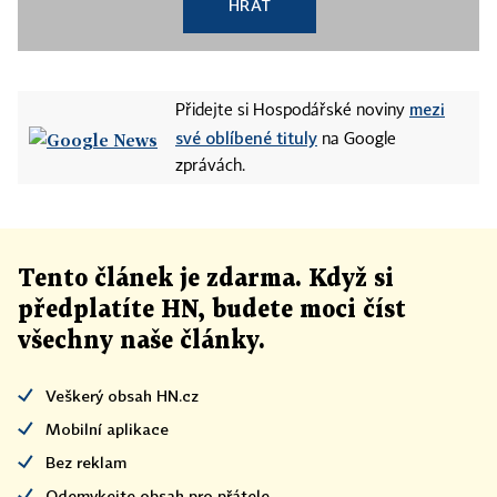
HRÁT
mezi
Přidejte si Hospodářské noviny
své oblíbené tituly
na Google
zprávách.
Tento článek
je
zdarma. Když si
předplatíte HN, budete moci číst
všechny naše články
.
Veškerý obsah HN.cz
Mobilní aplikace
Bez reklam
Odemykejte obsah pro přátele