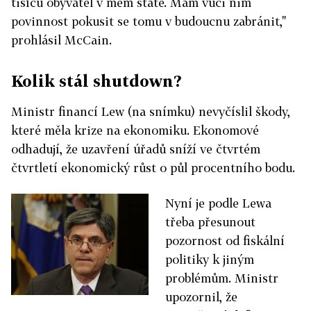
tisíců obyvatel v mém státě. Mám vůči nim
povinnost pokusit se tomu v budoucnu zabránit,"
prohlásil McCain.
Kolik stál shutdown?
Ministr financí Lew (na snímku) nevyčíslil škody,
které měla krize na ekonomiku. Ekonomové
odhadují, že uzavření úřadů sníží ve čtvrtém
čtvrtletí ekonomický růst o půl procentního bodu.
Nyní je podle Lewa
třeba přesunout
pozornost od fiskální
politiky k jiným
problémům. Ministr
upozornil, že