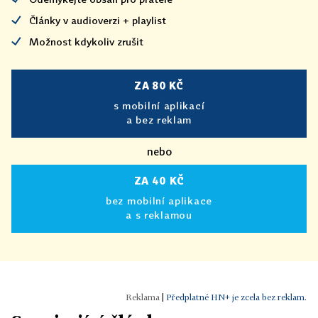
Články v audioverzi + playlist
Možnost kdykoliv zrušit
ZA 80 KČ
s mobilní aplikací
a bez reklam
nebo
ZA 40 KČ
bez mobilní aplikace
a s reklamou
|
Předplatné HN+ je zcela bez reklam.