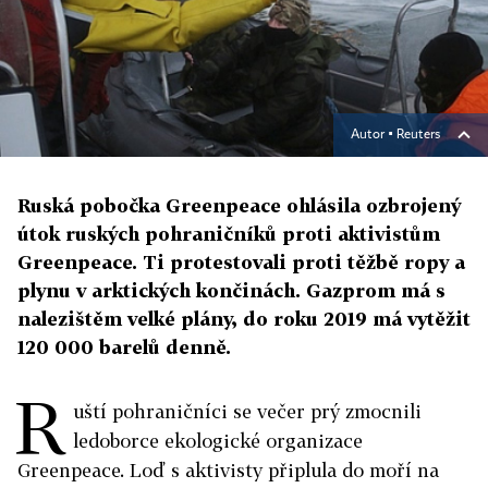
Autor ▪
Reuters
Ruská pobočka Greenpeace ohlásila ozbrojený
útok ruských pohraničníků proti aktivistům
Greenpeace. Ti protestovali proti těžbě ropy a
plynu v arktických končinách. Gazprom má s
nalezištěm velké plány, do roku 2019 má vytěžit
120 000 barelů denně.
R
uští pohraničníci se večer prý zmocnili
ledoborce ekologické organizace
Greenpeace. Loď s aktivisty připlula do moří na