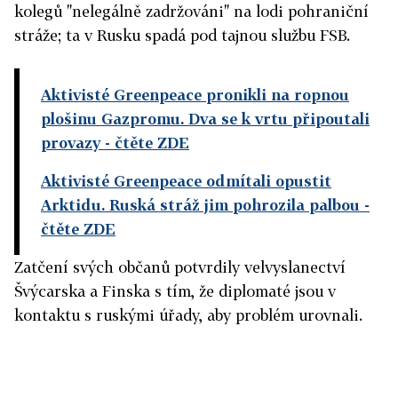
kolegů "nelegálně zadržováni" na lodi pohraniční
stráže; ta v Rusku spadá pod tajnou službu FSB.
Aktivisté Greenpeace pronikli na ropnou
plošinu Gazpromu. Dva se k vrtu připoutali
provazy
- čtěte ZDE
Aktivisté Greenpeace odmítali opustit
Arktidu. Ruská stráž jim pohrozila palbou
-
čtěte ZDE
Zatčení svých občanů potvrdily velvyslanectví
Švýcarska a Finska s tím, že diplomaté jsou v
kontaktu s ruskými úřady, aby problém urovnali.