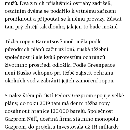
mužů. Dva z nich příslušníci ostrahy zadrželi,
ostatním dvěma se podařilo k vrtnému zařízení
proniknout a připoutat se k němu provazy. Zůstat
tam prý chtějí tak dlouho, jak jen to bude možné.
Těžba ropy v Barentsově moři měla podle
původních plánů začít už loni, ruská těžební
společnost ji ale kvůli protestům ochránců
životního prostředí odložila. Podle Greenpeace
není Rusko schopno při těžbě zajistit ochranu
okolních vod a zabránit jejich zamoření ropou.
S nalezištěm při ústí Pečory Gazprom spojuje velké
plány, do roku 2019 tam má denní těžba ropy
dosáhnout hranice 120.000 barelů. Společnost
Gazprom Něfť, dceřiná firma státního monopolu
Gazprom, do projektu investovala už tři miliardy