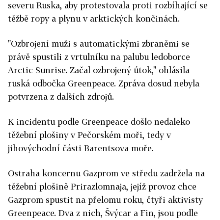
severu Ruska, aby protestovala proti rozbíhající se
těžbě ropy a plynu v arktických končinách.
"Ozbrojení muži s automatickými zbraněmi se
právě spustili z vrtulníku na palubu ledoborce
Arctic Sunrise. Začal ozbrojený útok," ohlásila
ruská odbočka Greenpeace. Zpráva dosud nebyla
potvrzena z dalších zdrojů.
K incidentu podle Greenpeace došlo nedaleko
těžební plošiny v Pečorském moři, tedy v
jihovýchodní části Barentsova moře.
Ostraha koncernu Gazprom ve středu zadržela na
těžební plošině Prirazlomnaja, jejíž provoz chce
Gazprom spustit na přelomu roku, čtyři aktivisty
Greenpeace. Dva z nich, Švýcar a Fin, jsou podle