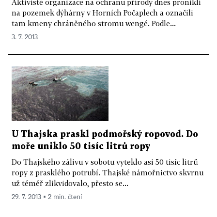
Aktivisté organizace na ochranu přírody dnes pronikli
na pozemek dýhárny v Horních Počaplech a označili
tam kmeny chráněného stromu wengé. Podle...
3. 7. 2013
U Thajska praskl podmořský ropovod. Do
moře uniklo 50 tisíc litrů ropy
Do Thajského zálivu v sobotu vyteklo asi 50 tisíc litrů
ropy z prasklého potrubí. Thajské námořnictvo skvrnu
už téměř zlikvidovalo, přesto se...
29. 7. 2013 ▪ 2 min. čtení