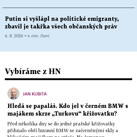
Putin si vyšlápl na politické emigranty,
zbavil je takřka všech občanských práv
6. 8. 2026 ▪ 4 min. čtení
Vybíráme z HN
JAN KUBITA
Hledá se papaláš. Kdo jel v černém BMW s
majákem skrze „Turkovu“ křižovatku?
Před několika dny se do jedné pražské křižovatky
přihnalo obří luxusní BMW se začerněnými skly a