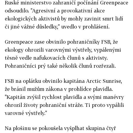
Ruské ministerstvo zahraničí počínání Greenpeace
odsoudilo. "Agresivní a provokativní akce
ekologických aktivistů by mohly zavinit smrt lidí
či jiné vážné důsledky," uvedlo v prohlášení.
Greenpeace zase obvinilo pohraničníky FSB, že
ekology ohrozili varovnými výstřely, vypálenými
těsně vedle nafukovacích člunů s aktivisty.
Pohraničníci prý také několik člunů rozřezali.
FSB na oplátku obvinilo kapitána Arctic Sunrise,
že bránil mužům zákona v prohlídce plavidla.
"Kapitán zvýšil rychlost plavidla a svými manévry
ohrozil životy pohraniční stráže. Ti proto vypálili
varovné výstřely."
Na plošinu se pokoušela vyšplhat skupina čtyř