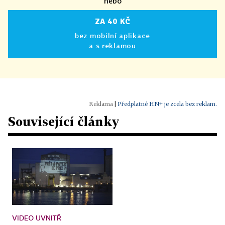
nebo
ZA 40 KČ
bez mobilní aplikace
a s reklamou
|
Předplatné HN+ je zcela bez reklam.
Související články
VIDEO UVNITŘ