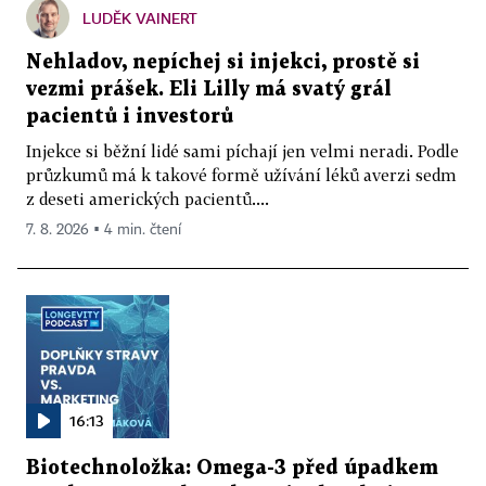
LUDĚK VAINERT
Nehladov, nepíchej si injekci, prostě si
vezmi prášek. Eli Lilly má svatý grál
pacientů i investorů
Injekce si běžní lidé sami píchají jen velmi neradi. Podle
průzkumů má k takové formě užívání léků averzi sedm
z deseti amerických pacientů....
7. 8. 2026 ▪ 4 min. čtení
16:13
Biotechnoložka: Omega-3 před úpadkem