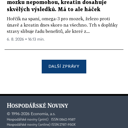
mozku nepomohou, kreatin dosahuje
skvělých výsledků. Má to ale háček
Hořčík na spaní, omega-3 pro mozek, železo proti
únavě a kreatin dnes skoro na všechno. Trh s doplňky
stravy slibuje řadu benefitů, ale které z...
6. 8. 2026 ▪ 16:13 min.
DALŠÍ ZPRÁVY
©
1996-2026
Economia, a.s.
Hospodářské noviny (print) ISSN 0862-9587
Hospodářské noviny (online) ISSN 2787-950X