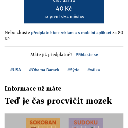
Číst dál za
40 Kč
na první dva měsíce
Nebo zkuste
za 80
předplatné bez reklam a s mobilní aplikací
Kč.
Máte již předplatné?
Přihlaste se
#USA
#Obama Barack
#Sýrie
#válka
Informace už máte
Teď je čas procvičit mozek