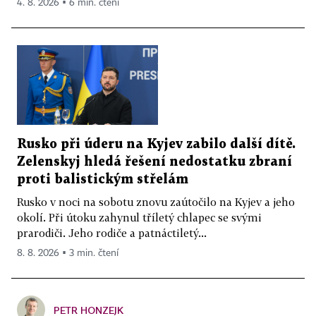
4. 8. 2026 ▪ 6 min. čtení
Rusko při úderu na Kyjev zabilo další dítě.
Zelenskyj hledá řešení nedostatku zbraní
proti balistickým střelám
Rusko v noci na sobotu znovu zaútočilo na Kyjev a jeho
okolí. Při útoku zahynul tříletý chlapec se svými
prarodiči. Jeho rodiče a patnáctiletý...
8. 8. 2026 ▪ 3 min. čtení
PETR HONZEJK