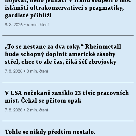
Bojovat, nebo jednat? V Íránu soupeří o moc
islámští ultrakonzervativci s pragmatiky,
gardisté přihlíží
9. 8. 2026 ▪ 4 min. čtení
„To se nestane za dva roky.“ Rheinmetall
bude schopný doplnit americké zásoby
střel, chce to ale čas, říká šéf zbrojovky
7. 8. 2026 ▪ 3 min. čtení
V USA nečekaně zaniklo 23 tisíc pracovních
míst. Čekal se přitom opak
7. 8. 2026 ▪ 2 min. čtení
Tohle se nikdy předtím nestalo.