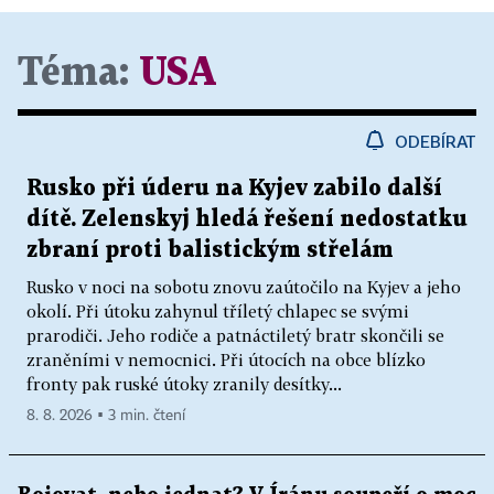
Téma:
USA
ODEBÍRAT
Rusko při úderu na Kyjev zabilo další
dítě. Zelenskyj hledá řešení nedostatku
zbraní proti balistickým střelám
Rusko v noci na sobotu znovu zaútočilo na Kyjev a jeho
okolí. Při útoku zahynul tříletý chlapec se svými
prarodiči. Jeho rodiče a patnáctiletý bratr skončili se
zraněními v nemocnici. Při útocích na obce blízko
fronty pak ruské útoky zranily desítky...
8. 8. 2026 ▪ 3 min. čtení