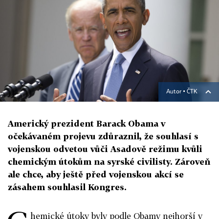
Autor ▪
ČTK
Americký prezident Barack Obama v
očekávaném projevu zdůraznil, že souhlasí s
vojenskou odvetou vůči Asadově režimu kvůli
chemickým útokům na syrské civilisty. Zároveň
ale chce, aby ještě před vojenskou akcí se
zásahem souhlasil Kongres.
hemické útoky byly podle Obamy nejhorší v