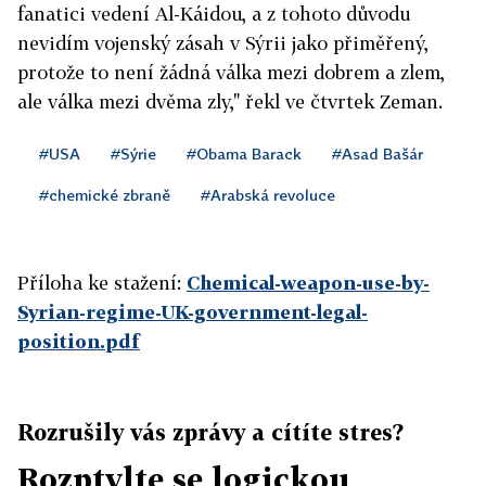
fanatici vedení Al-Káidou, a z tohoto důvodu
nevidím vojenský zásah v Sýrii jako přiměřený,
protože to není žádná válka mezi dobrem a zlem,
ale válka mezi dvěma zly," řekl ve čtvrtek Zeman.
#USA
#Sýrie
#Obama Barack
#Asad Bašár
#chemické zbraně
#Arabská revoluce
Příloha ke stažení:
Chemical-weapon-use-by-
Syrian-regime-UK-government-legal-
position.pdf
Rozrušily vás zprávy a cítíte stres?
Rozptylte se logickou