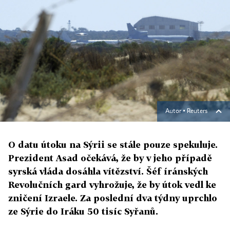
Autor ▪
Reuters
O datu útoku na Sýrii se stále pouze spekuluje.
Prezident Asad očekává, že by v jeho případě
syrská vláda dosáhla vítězství. Šéf íránských
Revolučních gard vyhrožuje, že by útok vedl ke
zničení Izraele. Za poslední dva týdny uprchlo
ze Sýrie do Iráku 50 tisíc Syřanů.