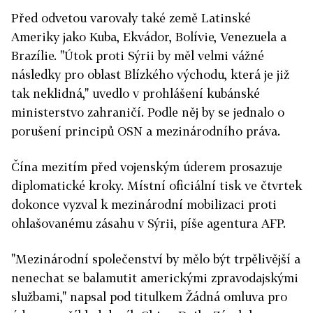
Před odvetou varovaly také země Latinské
Ameriky jako Kuba, Ekvádor, Bolívie, Venezuela a
Brazílie. "Útok proti Sýrii by měl velmi vážné
následky pro oblast Blízkého východu, která je již
tak neklidná," uvedlo v prohlášení kubánské
ministerstvo zahraničí. Podle něj by se jednalo o
porušení principů OSN a mezinárodního práva.
Čína mezitím před vojenským úderem prosazuje
diplomatické kroky. Místní oficiální tisk ve čtvrtek
dokonce vyzval k mezinárodní mobilizaci proti
ohlašovanému zásahu v Sýrii, píše agentura AFP.
"Mezinárodní společenství by mělo být trpělivější a
nenechat se balamutit americkými zpravodajskými
službami," napsal pod titulkem Žádná omluva pro