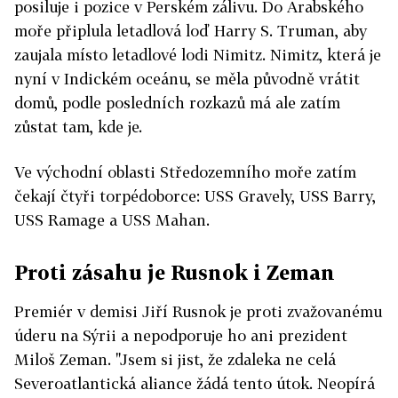
posiluje i pozice v Perském zálivu. Do Arabského
moře připlula letadlová loď Harry S. Truman, aby
zaujala místo letadlové lodi Nimitz. Nimitz, která je
nyní v Indickém oceánu, se měla původně vrátit
domů, podle posledních rozkazů má ale zatím
zůstat tam, kde je.
Ve východní oblasti Středozemního moře zatím
čekají čtyři torpédoborce: USS Gravely, USS Barry,
USS Ramage a USS Mahan.
Proti zásahu je Rusnok i Zeman
Premiér v demisi Jiří Rusnok je proti zvažovanému
úderu na Sýrii a nepodporuje ho ani prezident
Miloš Zeman. "Jsem si jist, že zdaleka ne celá
Severoatlantická aliance žádá tento útok. Neopírá