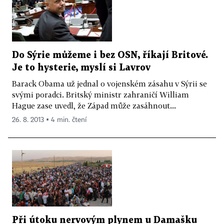
Do Sýrie můžeme i bez OSN, říkají Britové.
Je to hysterie, myslí si Lavrov
Barack Obama už jednal o vojenském zásahu v Sýrii se
svými poradci. Britský ministr zahraničí William
Hague zase uvedl, že Západ může zasáhnout...
26. 8. 2013 ▪ 4 min. čtení
Při útoku nervovým plynem u Damašku