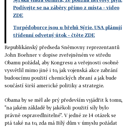
Podívejte se na záběry přímo z místa
- video
ZDE
Torpédoborce jsou u břehů Sýrie. USA plánují
třídenní odvetný útok
- čtěte ZDE
Republikánský předseda Sněmovny reprezentantů
John Boehner v dopise zveřejněném ve středu
Obamu požádal, aby Kongresu a veřejnosti osobně
vysvětlil mimo jiné i to, jak vojenská akce zabrání
budoucímu použití chemických zbraní a jak bude
součástí širší americké politiky a strategie.
Obama by se měl ale prý především vyjádřit k tomu,
"na jakém základě by jakékoli použití síly bylo
právně ospravedlnitelné". V jedné ze 14 otázek se
ptá také na to, zda má Bílý dům v úmyslu požádat