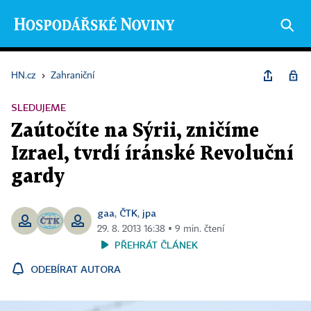
HN.cz
›
Zahraniční
SLEDUJEME
Zaútočíte na Sýrii, zničíme
Izrael, tvrdí íránské Revoluční
gardy
gaa
ČTK
jpa
,
,
29. 8. 2013 16:38 ▪ 9 min. čtení
PŘEHRÁT ČLÁNEK
ODEBÍRAT AUTORA