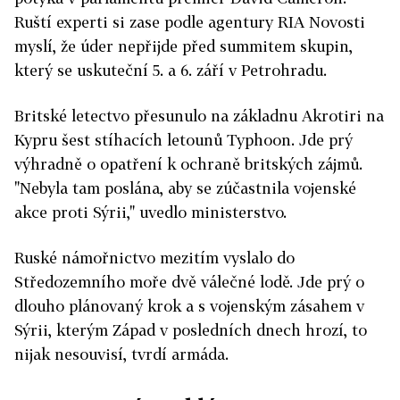
Ruští experti si zase podle agentury RIA Novosti
myslí, že úder nepřijde před summitem skupin,
který se uskuteční 5. a 6. září v Petrohradu.
Britské letectvo přesunulo na základnu Akrotiri na
Kypru šest stíhacích letounů Typhoon. Jde prý
výhradně o opatření k ochraně britských zájmů.
"Nebyla tam poslána, aby se zúčastnila vojenské
akce proti Sýrii," uvedlo ministerstvo.
Ruské námořnictvo mezitím vyslalo do
Středozemního moře dvě válečné lodě. Jde prý o
dlouho plánovaný krok a s vojenským zásahem v
Sýrii, kterým Západ v posledních dnech hrozí, to
nijak nesouvisí, tvrdí armáda.