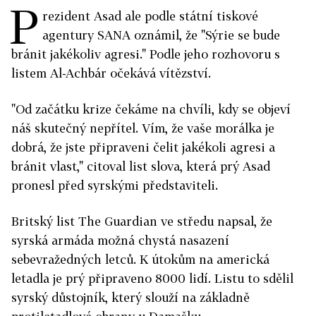
P
rezident Asad ale podle státní tiskové
agentury SANA oznámil, že "Sýrie se bude
bránit jakékoliv agresi." Podle jeho rozhovoru s
listem Al-Achbár očekává vítězství.
"Od začátku krize čekáme na chvíli, kdy se objeví
náš skutečný nepřítel. Vím, že vaše morálka je
dobrá, že jste připraveni čelit jakékoli agresi a
bránit vlast," citoval list slova, která prý Asad
pronesl před syrskými představiteli.
Britský list The Guardian ve středu napsal, že
syrská armáda možná chystá nasazení
sebevražedných letců. K útokům na americká
letadla je prý připraveno 8000 lidí. Listu to sdělil
syrský důstojník, který slouží na základně