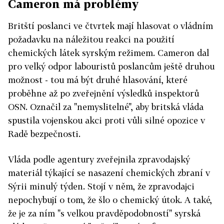
Cameron má problémy
Britští poslanci ve čtvrtek mají hlasovat o vládním
požadavku na náležitou reakci na použití
chemických látek syrským režimem. Cameron dal
pro velký odpor labouristů poslancům ještě druhou
možnost - tou má být druhé hlasování, které
proběhne až po zveřejnění výsledků inspektorů
OSN. Označil za "nemyslitelné", aby britská vláda
spustila vojenskou akci proti vůli silné opozice v
Radě bezpečnosti.
Vláda podle agentury zveřejnila zpravodajský
materiál týkající se nasazení chemických zbraní v
Sýrii minulý týden. Stojí v něm, že zpravodajci
nepochybují o tom, že šlo o chemický útok. A také,
že je za ním "s velkou pravděpodobností" syrská