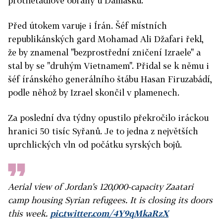
protiletadlové obrany u Damašku.
Před útokem varuje i Írán. Šéf místních
republikánských gard Mohamad Ali Džafari řekl,
že by znamenal "bezprostřední zničení Izraele" a
stal by se "druhým Vietnamem". Přidal se k němu i
šéf íránského generálního štábu Hasan Firuzabádí,
podle něhož by Izrael skončil v plamenech.
Za poslední dva týdny opustilo překročilo iráckou
hranici 50 tisíc Syřanů. Je to jedna z největších
uprchlických vln od počátku syrských bojů.
Aerial view of Jordan's 120,000-capacity Zaatari
camp housing Syrian refugees. It is closing its doors
this week.
pic.twitter.com/4Y9qMkaRzX