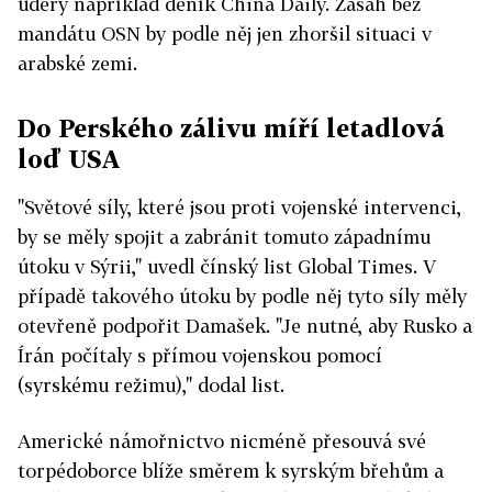
údery například deník China Daily. Zásah bez
mandátu OSN by podle něj jen zhoršil situaci v
arabské zemi.
Do Perského zálivu míří letadlová
loď USA
"Světové síly, které jsou proti vojenské intervenci,
by se měly spojit a zabránit tomuto západnímu
útoku v Sýrii," uvedl čínský list Global Times. V
případě takového útoku by podle něj tyto síly měly
otevřeně podpořit Damašek. "Je nutné, aby Rusko a
Írán počítaly s přímou vojenskou pomocí
(syrskému režimu)," dodal list.
Americké námořnictvo nicméně přesouvá své
torpédoborce blíže směrem k syrským břehům a