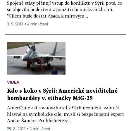
Spojené státy plánují vstup do konfliktu v Sýrii poté, co
se objevilo podezření z použití chemických zbraní.
"Cílem bude dostat Asada k mírovým...
3. 9. 2013 ▪ 4 min. čtení
VIDEA
Kdo s koho v Sýrii: Americké neviditelné
bombardéry v. stíhačky MiG-29
Američané asi rovnováhu sil v Sýrii nezmění, zaútočí
hlavně na symbolické cíle, myslí si bezpečnostní expert
Andor Šándor. Prohlédněte si...
29. 8. 2013 ▪ 3 min. čtení