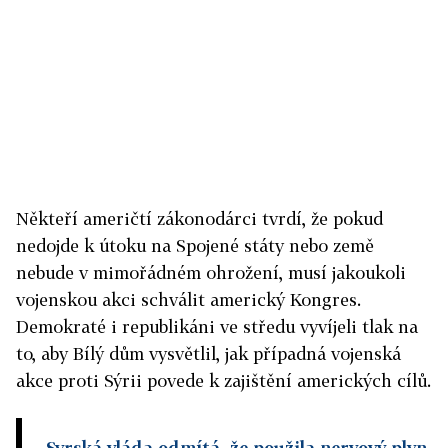
Někteří američtí zákonodárci tvrdí, že pokud
nedojde k útoku na Spojené státy nebo země
nebude v mimořádném ohrožení, musí jakoukoli
vojenskou akci schválit americký Kongres.
Demokraté i republikáni ve středu vyvíjeli tlak na
to, aby Bílý dům vysvětlil, jak případná vojenská
akce proti Sýrii povede k zajištění amerických cílů.
Syrská vláda odmítá, že použila nervový plyn.