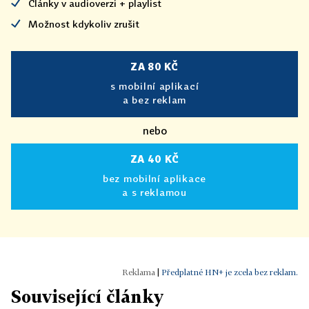
Články v audioverzi + playlist
Možnost kdykoliv zrušit
ZA 80 KČ
s mobilní aplikací
a bez reklam
nebo
ZA 40 KČ
bez mobilní aplikace
a s reklamou
|
Předplatné HN+ je zcela bez reklam.
Související články