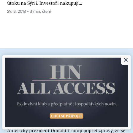
útoku na Sýrii. Investoři nakupují...
29. 8. 2013 ▪ 3 min. čtení
×
Téma:
USA
ODEBÍRAT
„Spojené státy mají obrovské množství
munice.“ Trump popřel zprávy o
nedostatku střel, zdrojům informací
pohrozil dlouhým vězením
Americký prezident Donald Trump popřel zprávy, že se