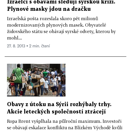
Izraelci s obavami sledují syrskou krizi.
Plynové masky jdou na dračku
Izraelská pošta rozeslala skoro pět milionů
modernizovaných plynových masek. Obyvatelé
židovského státu se obávají syrské odvety, kterou by
mohl...
27. 8. 2013 ▪ 2 min. čtení
Obavy z útoku na Sýrii rozhýbaly trhy.
Akcie leteckých společností ztrácejí
Ropa Brent vyšplhala na půlroční maximum. Investoři
se obávají eskalace konfliktu na Blízkém Východě kvůli