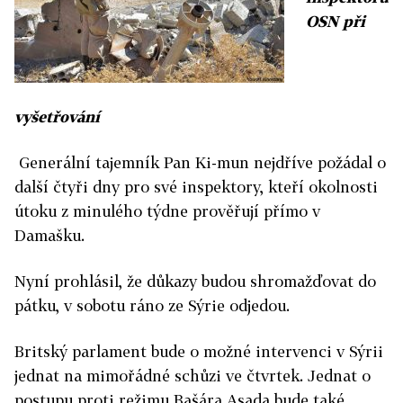
OSN při
vyšetřování
Generální tajemník Pan Ki-mun nejdříve požádal o
další čtyři dny pro své inspektory, kteří okolnosti
útoku z minulého týdne prověřují přímo v
Damašku.
Nyní prohlásil, že důkazy budou shromažďovat do
pátku, v sobotu ráno ze Sýrie odjedou.
Britský parlament bude o možné intervenci v Sýrii
jednat na mimořádné schůzi ve čtvrtek. Jednat o
postupu proti režimu Bašára Asada bude také