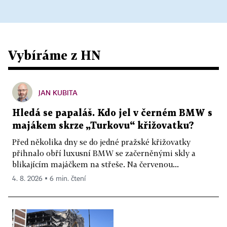
Vybíráme z HN
JAN KUBITA
Hledá se papaláš. Kdo jel v černém BMW s
majákem skrze „Turkovu“ křižovatku?
Před několika dny se do jedné pražské křižovatky
přihnalo obří luxusní BMW se začerněnými skly a
blikajícím majáčkem na střeše. Na červenou...
4. 8. 2026 ▪ 6 min. čtení