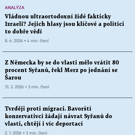
ANALÝZA
Vládnou ultraortodoxní židé fakticky
Izraeli? Jejich hlasy jsou klíčové a politici
to dobře vědí
8. 6. 2026 ▪ 4 min. čtení
Z Německa by se do vlasti mělo vrátit 80
procent Syřanů, řekl Merz po jednání se
Šarou
31. 3. 2026 ▪ 3 min. čtení
Tvrději proti migraci. Bavorští
konzervativci žádají návrat Syřanů do
vlasti, chtějí i víc deportací
2. 1. 2026 ▪ 3 min. čtení