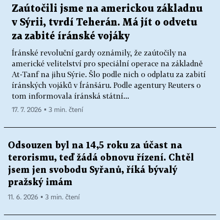
Zaútočili jsme na americkou základnu
v Sýrii, tvrdí Teherán. Má jít o odvetu
za zabité íránské vojáky
Íránské revoluční gardy oznámily, že zaútočily na
americké velitelství pro speciální operace na základně
At-Tanf na jihu Sýrie. Šlo podle nich o odplatu za zabití
íránských vojáků v Íránšáru. Podle agentury Reuters o
tom informovala íránská státní...
17. 7. 2026 ▪ 3 min. čtení
Odsouzen byl na 14,5 roku za účast na
terorismu, teď žádá obnovu řízení. Chtěl
jsem jen svobodu Syřanů, říká bývalý
pražský imám
11. 6. 2026 ▪ 3 min. čtení