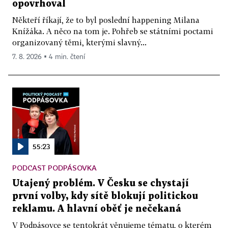
opovrhoval
Někteří říkají, že to byl poslední happening Milana
Knížáka. A něco na tom je. Pohřeb se státními poctami
organizovaný těmi, kterými slavný...
7. 8. 2026 ▪ 4 min. čtení
55:23
PODCAST PODPÁSOVKA
Utajený problém. V Česku se chystají
první volby, kdy sítě blokují politickou
reklamu. A hlavní oběť je nečekaná
V Podpásovce se tentokrát věnujeme tématu, o kterém