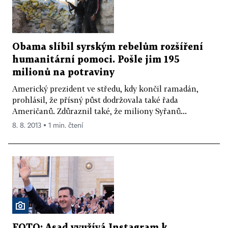
Obama slíbil syrským rebelům rozšíření
humanitární pomoci. Pošle jim 195
milionů na potraviny
Americký prezident ve středu, kdy končil ramadán,
prohlásil, že přísný půst dodržovala také řada
Američanů. Zdůraznil také, že miliony Syřanů...
8. 8. 2013 ▪ 1 min. čtení
FOTO: Asad využívá Instagram k