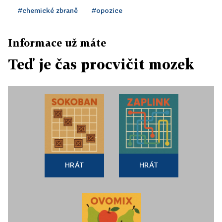
#chemické zbraně
#opozice
Informace už máte
Teď je čas procvičit mozek
HRÁT
HRÁT