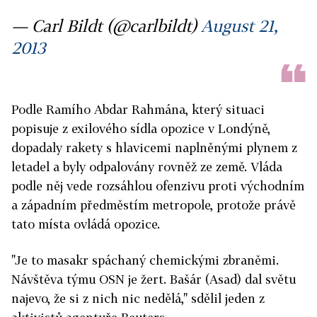
— Carl Bildt (@carlbildt)
August 21,
2013
Podle Ramího Abdar Rahmána, který situaci
popisuje z exilového sídla opozice v Londýně,
dopadaly rakety s hlavicemi naplněnými plynem z
letadel a byly odpalovány rovněž ze země. Vláda
podle něj vede rozsáhlou ofenzivu proti východním
a západním předměstím metropole, protože právě
tato místa ovládá opozice.
"Je to masakr spáchaný chemickými zbraněmi.
Návštěva týmu OSN je žert. Bašár (Asad) dal světu
najevo, že si z nich nic nedělá," sdělil jeden z