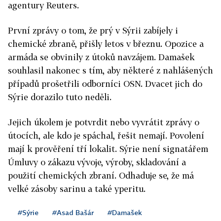
agentury Reuters.
První zprávy o tom, že prý v Sýrii zabíjely i
chemické zbraně, přišly letos v březnu. Opozice a
armáda se obvinily z útoků navzájem. Damašek
souhlasil nakonec s tím, aby některé z nahlášených
případů prošetřili odborníci OSN. Dvacet jich do
Sýrie dorazilo tuto neděli.
Jejich úkolem je potvrdit nebo vyvrátit zprávy o
útocích, ale kdo je spáchal, řešit nemají. Povolení
mají k prověření tří lokalit. Sýrie není signatářem
Úmluvy o zákazu vývoje, výroby, skladování a
použití chemických zbraní. Odhaduje se, že má
velké zásoby sarinu a také yperitu.
#Sýrie
#Asad Bašár
#Damašek