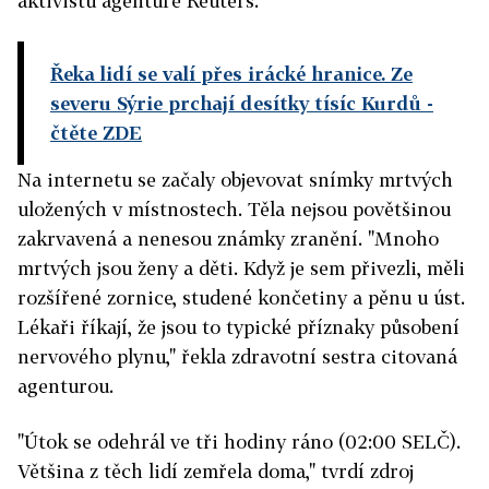
aktivistů agentuře Reuters.
Řeka lidí se valí přes irácké hranice. Ze
severu Sýrie prchají desítky tísíc Kurdů
-
čtěte ZDE
Na internetu se začaly objevovat snímky mrtvých
uložených v místnostech. Těla nejsou povětšinou
zakrvavená a nenesou známky zranění. "Mnoho
mrtvých jsou ženy a děti. Když je sem přivezli, měli
rozšířené zornice, studené končetiny a pěnu u úst.
Lékaři říkají, že jsou to typické příznaky působení
nervového plynu," řekla zdravotní sestra citovaná
agenturou.
"Útok se odehrál ve tři hodiny ráno (02:00 SELČ).
Většina z těch lidí zemřela doma," tvrdí zdroj