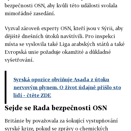
bezpečnosti OSN, aby kvůli této události svolala
mimořádné zasedání.
Vyzval zároveň experty OSN, kteří jsou v Sýrii, aby
dějiště dnešních útoků navštívili. Pro inspekci
místa se vyslovila také Liga arabských států a také
Evropská unie požaduje okamžité a důkladné
vyšetřování.
Syrská opozice obviňuje Asada z útoku
nervovým plynem. O život údajně přišlo sto
lidí
- čtěte ZDE
Sejde se Rada bezpečnosti OSN
Británie by považovala za šokující vystupňování
syrské krize, pokud se zprávy o chemických