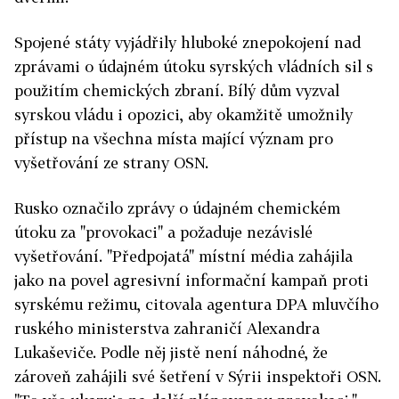
Spojené státy vyjádřily hluboké znepokojení nad
zprávami o údajném útoku syrských vládních sil s
použitím chemických zbraní. Bílý dům vyzval
syrskou vládu i opozici, aby okamžitě umožnily
přístup na všechna místa mající význam pro
vyšetřování ze strany OSN.
Rusko označilo zprávy o údajném chemickém
útoku za "provokaci" a požaduje nezávislé
vyšetřování. "Předpojatá" místní média zahájila
jako na povel agresivní informační kampaň proti
syrskému režimu, citovala agentura DPA mluvčího
ruského ministerstva zahraničí Alexandra
Lukaševiče. Podle něj jistě není náhodné, že
zároveň zahájili své šetření v Sýrii inspektoři OSN.