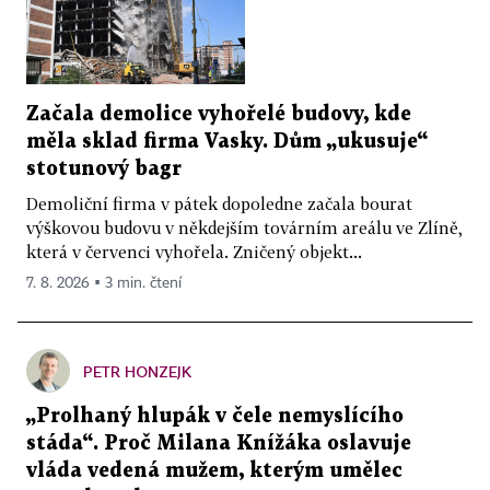
Začala demolice vyhořelé budovy, kde
měla sklad firma Vasky. Dům „ukusuje“
stotunový bagr
Demoliční firma v pátek dopoledne začala bourat
výškovou budovu v někdejším továrním areálu ve Zlíně,
která v červenci vyhořela. Zničený objekt...
7. 8. 2026 ▪ 3 min. čtení
PETR HONZEJK
„Prolhaný hlupák v čele nemyslícího
stáda“. Proč Milana Knížáka oslavuje
vláda vedená mužem, kterým umělec