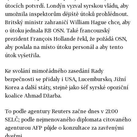
útocích potvrdí. Londýn vyzval syrskou vládu, aby
umožnila inspektorům dějiště útoků prohlédnout.
Britský ministr zahraničí William Hague chce, aby
o útoku jednala RB OSN. Také francouzský
prezident François Hollande řekl, že požádá OSN,
aby poslala na místo útoku personál a aby tento
útok vyšetřila.
Ke svolání mimořádného zasedání Rady
bezpečnosti se přidaly i USA, Lucembursko, Jižní
Korea a další státy, stejně jako šéf syrské opoziční
koalice Ahmad Džarba.
To podle agentury Reuters začne dnes v 21:00
SELČ; podle nejmenovaného diplomata citovaného
agenturou AFP půjde o konzultace za zavřenými
dveřmi.