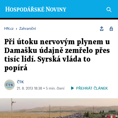
HN.cz
›
Zahraniční
Při útoku nervovým plynem u
Damašku údajně zemřelo přes
tisíc lidí. Syrská vláda to
popírá
ČTK
PŘEHRÁT ČLÁNEK
21. 8. 2013 18:38 ▪ 5 min. čtení