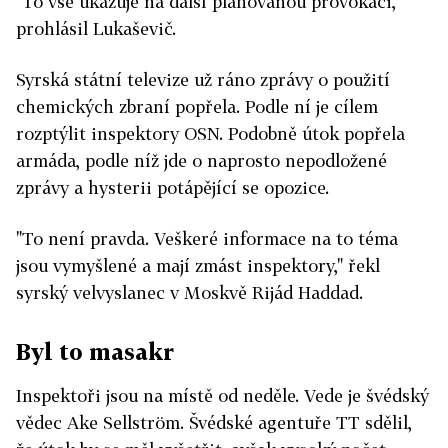
"To vše ukazuje na další plánovanou provokaci,"
prohlásil Lukaševič.
Syrská státní televize už ráno zprávy o použití
chemických zbraní popřela. Podle ní je cílem
rozptýlit inspektory OSN. Podobně útok popřela
armáda, podle níž jde o naprosto nepodložené
zprávy a hysterii potápějící se opozice.
"To není pravda. Veškeré informace na to téma
jsou vymyšlené a mají zmást inspektory," řekl
syrský velvyslanec v Moskvě Rijád Haddad.
Byl to masakr
Inspektoři jsou na místě od neděle. Vede je švédský
vědec Ake Sellström. Švédské agentuře TT sdělil,