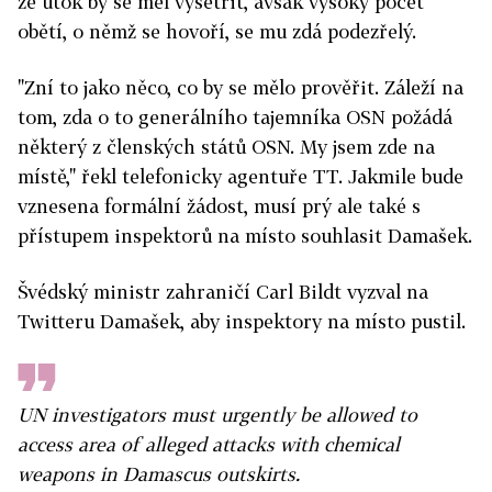
že útok by se měl vyšetřit, avšak vysoký počet
obětí, o němž se hovoří, se mu zdá podezřelý.
"Zní to jako něco, co by se mělo prověřit. Záleží na
tom, zda o to generálního tajemníka OSN požádá
některý z členských států OSN. My jsem zde na
místě," řekl telefonicky agentuře TT. Jakmile bude
vznesena formální žádost, musí prý ale také s
přístupem inspektorů na místo souhlasit Damašek.
Švédský ministr zahraničí Carl Bildt vyzval na
Twitteru Damašek, aby inspektory na místo pustil.
UN investigators must urgently be allowed to
access area of alleged attacks with chemical
weapons in Damascus outskirts.