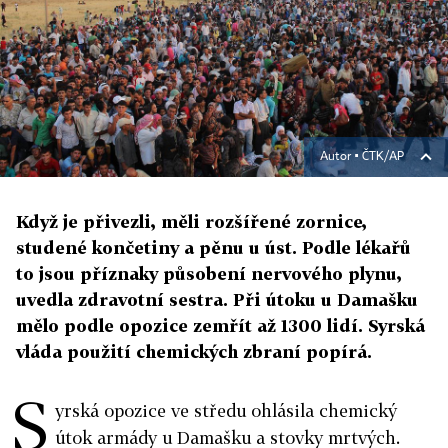
Autor ▪
ČTK/AP
Když je přivezli, měli rozšířené zornice,
studené končetiny a pěnu u úst. Podle lékařů
to jsou příznaky působení nervového plynu,
uvedla zdravotní sestra. Při útoku u Damašku
mělo podle opozice zemřít až 1300 lidí. Syrská
vláda použití chemických zbraní popírá.
S
yrská opozice ve středu ohlásila chemický
útok armády u Damašku a stovky mrtvých.