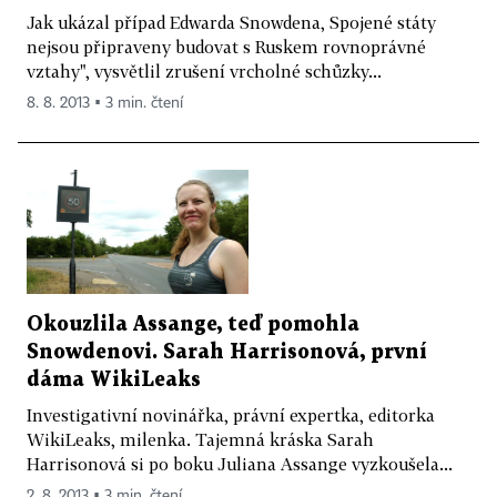
Jak ukázal případ Edwarda Snowdena, Spojené státy
nejsou připraveny budovat s Ruskem rovnoprávné
vztahy", vysvětlil zrušení vrcholné schůzky...
8. 8. 2013 ▪ 3 min. čtení
Okouzlila Assange, teď pomohla
Snowdenovi. Sarah Harrisonová, první
dáma WikiLeaks
Investigativní novinářka, právní expertka, editorka
WikiLeaks, milenka. Tajemná kráska Sarah
Harrisonová si po boku Juliana Assange vyzkoušela...
2. 8. 2013 ▪ 3 min. čtení