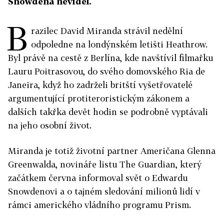
Snowdena neviděl.
B
razilec David Miranda strávil nedělní
odpoledne na londýnském letišti Heathrow.
Byl právě na cestě z Berlína, kde navštívil filmařku
Lauru Poitrasovou, do svého domovského Ria de
Janeira, když ho zadrželi britští vyšetřovatelé
argumentující protiteroristickým zákonem a
dalších takřka devět hodin se podrobně vyptávali
na jeho osobní život.
Miranda je totiž životní partner Američana Glenna
Greenwalda, novináře listu The Guardian, který
začátkem června informoval svět o Edwardu
Snowdenovi a o tajném sledování milionů lidí v
rámci amerického vládního programu Prism.