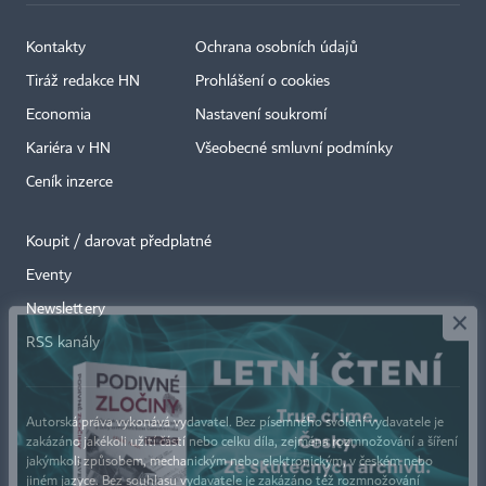
Kontakty
Ochrana osobních údajů
Tiráž redakce HN
Prohlášení o cookies
Economia
Nastavení soukromí
Kariéra v HN
Všeobecné smluvní podmínky
Ceník inzerce
Koupit / darovat předplatné
Eventy
×
Newslettery
RSS kanály
Autorská práva vykonává vydavatel. Bez písemného svolení vydavatele je
zakázáno jakékoli užití částí nebo celku díla, zejména rozmnožování a šíření
jakýmkoli způsobem, mechanickým nebo elektronickým, v českém nebo
jiném jazyce. Bez souhlasu vydavatele je zakázáno též rozmnožování