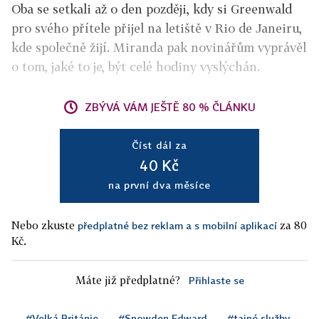
Oba se setkali až o den později, kdy si Greenwald
pro svého přítele přijel na letiště v Rio de Janeiru,
kde společně žijí. Miranda pak novinářům vyprávěl
o tom, jaké to je, být celé hodiny vyslýchán.
ZBÝVÁ VÁM JEŠTĚ 80 % ČLÁNKU
Číst dál za
40 Kč
na první dva měsíce
Nebo zkuste
za 80
předplatné bez reklam a s mobilní aplikací
Kč.
Máte již předplatné?
Přihlaste se
#Velká Británie
#Snowden Edward
#tajné služby