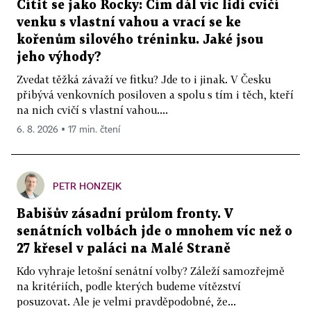
Cítit se jako Rocky: Čím dál víc lidí cvičí
venku s vlastní vahou a vrací se ke
kořenům silového tréninku. Jaké jsou
jeho výhody?
Zvedat těžká závaží ve fitku? Jde to i jinak. V Česku
přibývá venkovních posiloven a spolu s tím i těch, kteří
na nich cvičí s vlastní vahou....
6. 8. 2026 ▪ 17 min. čtení
PETR HONZEJK
Babišův zásadní průlom fronty. V
senátních volbách jde o mnohem víc než o
27 křesel v paláci na Malé Straně
Kdo vyhraje letošní senátní volby? Záleží samozřejmě
na kritériích, podle kterých budeme vítězství
posuzovat. Ale je velmi pravděpodobné, že...