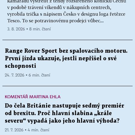
kamarádů vystřelit z tehdy rozšířeného koníčku Čechů
v podobě trávení víkendů v nákupních centrech,
vyrobila trička s nápisem Česko v designu loga řetězce
Tesco. To se potravinovému prodejci vůbec...
3. 8. 2026 ▪ 8 min. čtení
Range Rover Sport bez spalovacího motoru.
První jízda ukazuje, jestli nepřišel o své
schopnosti
24. 7. 2026 ▪ 6 min. čtení
KOMENTÁŘ MARTINA EHLA
Do čela Británie nastupuje sedmý premiér
od brexitu. Proč hlavní slabina „krále
severu“ vypadá jako jeho hlavní výhoda?
21. 7. 2026 ▪ 4 min. čtení