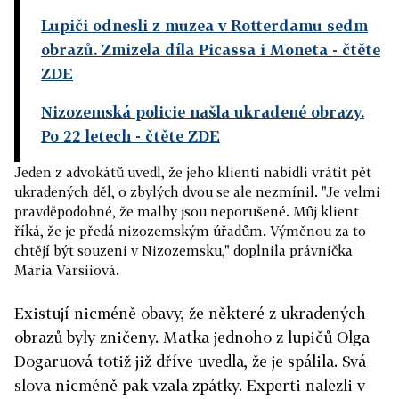
Lupiči odnesli z muzea v Rotterdamu sedm
obrazů. Zmizela díla Picassa i Moneta
- čtěte
ZDE
Nizozemská policie našla ukradené obrazy.
Po 22 letech
- čtěte ZDE
Jeden z advokátů uvedl, že jeho klienti nabídli vrátit pět
ukradených děl, o zbylých dvou se ale nezmínil. "Je velmi
pravděpodobné, že malby jsou neporušené. Můj klient
říká, že je předá nizozemským úřadům. Výměnou za to
chtějí být souzeni v Nizozemsku," doplnila právnička
Maria Varsiiová.
Existují nicméně obavy, že některé z ukradených
obrazů byly zničeny. Matka jednoho z lupičů Olga
Dogaruová totiž již dříve uvedla, že je spálila. Svá
slova nicméně pak vzala zpátky. Experti nalezli v