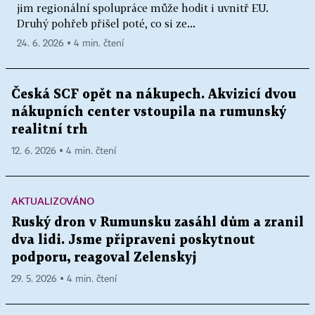
jim regionální spolupráce může hodit i uvnitř EU.
Druhý pohřeb přišel poté, co si ze...
24. 6. 2026 ▪ 4 min. čtení
Česká SCF opět na nákupech. Akvizicí dvou
nákupních center vstoupila na rumunský
realitní trh
12. 6. 2026 ▪ 4 min. čtení
AKTUALIZOVÁNO
Ruský dron v Rumunsku zasáhl dům a zranil
dva lidi. Jsme připraveni poskytnout
podporu, reagoval Zelenskyj
29. 5. 2026 ▪ 4 min. čtení