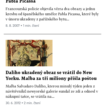
Pabla Picassa
Francouzská policie objevila včera dva obrazy a jednu
kresbu od španělského umělce Pabla Picassa, které byly
v únoru ukradeny z pařížského bytu...
8. 8. 2007 ▪ 1 min. čtení
Dalího ukradený obraz se vrátil do New
Yorku. Malba za tři miliony přišla poštou
Malba Salvadaro Dalího, kterou minulý týden jeden z
návštěvníků newyorské galerie sundal ze zdi a odnesl v
nákupní tašce, se vrátila na...
30. 6. 2012 ▪ 2 min. čtení