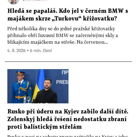
Hledá se papaláš. Kdo jel v černém BMW s
majákem skrze „Turkovu“ křižovatku?
Před několika dny se do jedné pražské křižovatky
přihnalo obří luxusní BMW se začerněnými skly a
blikajícím majáčkem na střeše. Na červenou...
4. 8. 2026 ▪ 6 min. čtení
Rusko při úderu na Kyjev zabilo další dítě.
Zelenskyj hledá řešení nedostatku zbraní
proti balistickým střelám
Rusko v noci na sobotu znovu zaútočilo na Kyjev a jeho