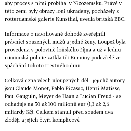
aby proces s nimi probíhal v Nizozemsku. Právě v
této zemi byly obrazy loni ukradeny, pocházely z
rotterdamské galerie Kunsthal, uvedla britská BBC.
Informace o navrhované dohodě zveřejnili
právníci souzených mužů a jedné ženy. Loupež byla
provedena v polovině loňského října a už v lednu
rumunská policie zatkla tři Rumuny podezřelé ze
spáchání tohoto trestného činu.
Celková cena všech uloupených děl - jejichž autory
jsou Claude Monet, Pablo Picasso, Henri Matisse,
Paul Gauguin, Meyer de Haan a Lucian Freud - se
odhaduje na 50 až 100 milionů eur (1,3 až 2,6
miliardy Kč). Celkem stanuli před soudem dva
zloději a jejich čtyři komplicové.