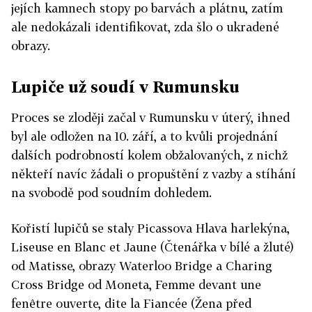
jejích kamnech stopy po barvách a plátnu, zatím
ale nedokázali identifikovat, zda šlo o ukradené
obrazy.
Lupiče už soudí v Rumunsku
Proces se zloději začal v Rumunsku v úterý, ihned
byl ale odložen na 10. září, a to kvůli projednání
dalších podrobností kolem obžalovaných, z nichž
někteří navíc žádali o propuštění z vazby a stíhání
na svobodě pod soudním dohledem.
Kořistí lupičů se staly Picassova Hlava harlekýna,
Liseuse en Blanc et Jaune (Čtenářka v bílé a žluté)
od Matisse, obrazy Waterloo Bridge a Charing
Cross Bridge od Moneta, Femme devant une
fenêtre ouverte, dite la Fiancée (Žena před