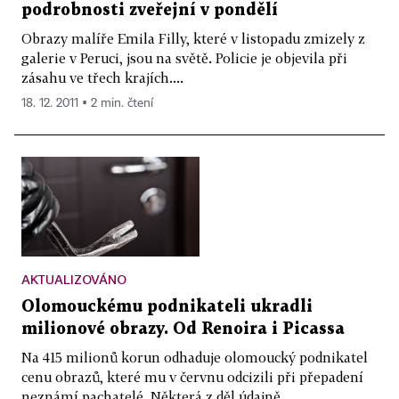
podrobnosti zveřejní v pondělí
Obrazy malíře Emila Filly, které v listopadu zmizely z
galerie v Peruci, jsou na světě. Policie je objevila při
zásahu ve třech krajích....
18. 12. 2011 ▪ 2 min. čtení
AKTUALIZOVÁNO
Olomouckému podnikateli ukradli
milionové obrazy. Od Renoira i Picassa
Na 415 milionů korun odhaduje olomoucký podnikatel
cenu obrazů, které mu v červnu odcizili při přepadení
neznámí pachatelé. Některá z děl údajně...