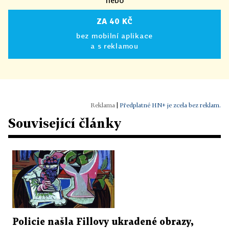
nebo
ZA 40 KČ
bez mobilní aplikace
a s reklamou
|
Předplatné HN+ je zcela bez reklam.
Související články
Policie našla Fillovy ukradené obrazy,