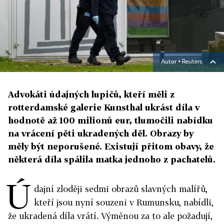
Autor ▪
Reuters
Advokáti údajných lupičů, kteří měli z
rotterdamské galerie Kunsthal ukrást díla v
hodnotě až 100 milionů eur, tlumočili nabídku
na vrácení pěti ukradených děl. Obrazy by
měly být neporušené. Existují přitom obavy, že
některá díla spálila matka jednoho z pachatelů.
Ú
dajní zloději sedmi obrazů slavných malířů,
kteří jsou nyní souzeni v Rumunsku, nabídli,
že ukradená díla vrátí. Výměnou za to ale požadují,