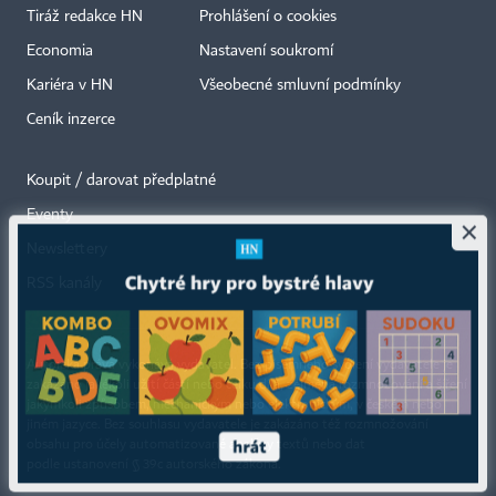
Tiráž redakce HN
Prohlášení o cookies
Economia
Nastavení soukromí
Kariéra v HN
Všeobecné smluvní podmínky
Ceník inzerce
Koupit / darovat předplatné
Eventy
×
Newslettery
RSS kanály
Autorská práva vykonává vydavatel. Bez písemného svolení vydavatele je
zakázáno jakékoli užití částí nebo celku díla, zejména rozmnožování a šíření
jakýmkoli způsobem, mechanickým nebo elektronickým, v českém nebo
jiném jazyce. Bez souhlasu vydavatele je zakázáno též rozmnožování
obsahu pro účely automatizované analýzy textů nebo dat
podle ustanovení § 39c autorského zákona.