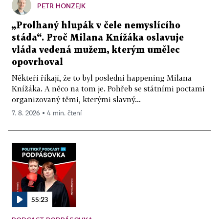
PETR HONZEJK
„Prolhaný hlupák v čele nemyslícího
stáda“. Proč Milana Knížáka oslavuje
vláda vedená mužem, kterým umělec
opovrhoval
Někteří říkají, že to byl poslední happening Milana
Knížáka. A něco na tom je. Pohřeb se státními poctami
organizovaný těmi, kterými slavný...
7. 8. 2026 ▪ 4 min. čtení
55:23