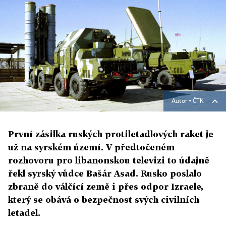
Autor ▪
ČTK
První zásilka ruských protiletadlových raket je
už na syrském území. V předtočeném
rozhovoru pro libanonskou televizi to údajně
řekl syrský vůdce Bašár Asad. Rusko poslalo
zbraně do válčící země i přes odpor Izraele,
který se obává o bezpečnost svých civilních
letadel.