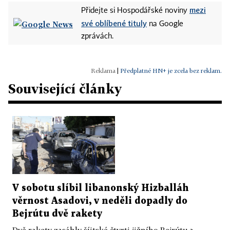
mezi
Přidejte si Hospodářské noviny
své oblíbené tituly
na Google
zprávách.
|
Předplatné HN+ je zcela bez reklam.
Související články
V sobotu slíbil libanonský Hizballáh
věrnost Asadovi, v neděli dopadly do
Bejrútu dvě rakety
Dvě rakety zasáhly šíitské čtvrti jižního Bejrútu a