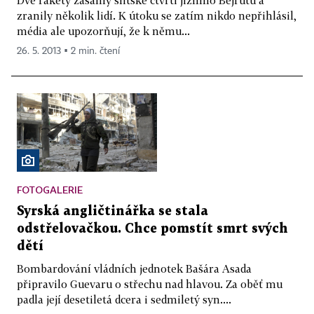
zranily několik lidí. K útoku se zatím nikdo nepřihlásil,
média ale upozorňují, že k němu...
26. 5. 2013 ▪ 2 min. čtení
FOTOGALERIE
Syrská angličtinářka se stala
odstřelovačkou. Chce pomstít smrt svých
dětí
Bombardování vládních jednotek Bašára Asada
připravilo Guevaru o střechu nad hlavou. Za oběť mu
padla její desetiletá dcera i sedmiletý syn....