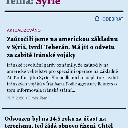
Téma:
Sýrie
ODEBÍRAT
AKTUALIZOVÁNO
Zaútočili jsme na americkou základnu
v Sýrii, tvrdí Teherán. Má jít o odvetu
za zabité íránské vojáky
Íránské revoluční gardy oznámily, že zaútočily na
americké velitelství pro speciální operace na základně
At-Tanf na jihu Sýrie. Šlo podle nich o odplatu za zabití
íránských vojáků v Íránšáru. Podle agentury Reuters o
tom informovala íránská státní...
17. 7. 2026 ▪ 3 min. čtení
Odsouzen byl na 14,5 roku za účast na
terorismu, teď žádá obnovu řízení. Chtěl