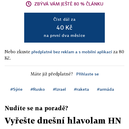
ZBÝVÁ VÁM JEŠTĚ 80 % ČLÁNKU
Číst dál za
40 Kč
na první dva měsíce
Nebo zkuste
za 80
předplatné bez reklam a s mobilní aplikací
Kč.
Máte již předplatné?
Přihlaste se
#Sýrie
#Rusko
#Izrael
#raketa
#armáda
Nudíte se na poradě?
Vyřešte dnešní hlavolam HN