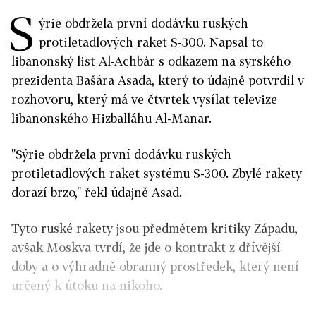
S
ýrie obdržela první dodávku ruských
protiletadlových raket S-300. Napsal to
libanonský list Al-Achbár s odkazem na syrského
prezidenta Bašára Asada, který to údajně potvrdil v
rozhovoru, který má ve čtvrtek vysílat televize
libanonského Hizballáhu Al-Manar.
"Sýrie obdržela první dodávku ruských
protiletadlových raket systému S-300. Zbylé rakety
dorazí brzo," řekl údajně Asad.
Tyto ruské rakety jsou předmětem kritiky Západu,
avšak Moskva tvrdí, že jde o kontrakt z dřívější
doby a o výhradně obranný prostředek, který není
určený k útoku na nikoho.