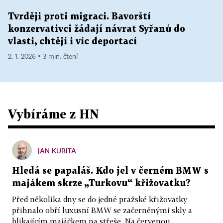
Tvrději proti migraci. Bavorští
konzervativci žádají návrat Syřanů do
vlasti, chtějí i víc deportací
2. 1. 2026 ▪ 3 min. čtení
Vybíráme z HN
JAN KUBITA
Hledá se papaláš. Kdo jel v černém BMW s
majákem skrze „Turkovu“ křižovatku?
Před několika dny se do jedné pražské křižovatky
přihnalo obří luxusní BMW se začerněnými skly a
blikajícím majáčkem na střeše. Na červenou...