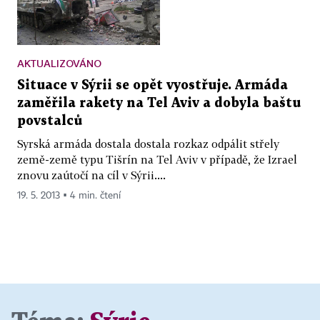
AKTUALIZOVÁNO
Situace v Sýrii se opět vyostřuje. Armáda
zaměřila rakety na Tel Aviv a dobyla baštu
povstalců
Syrská armáda dostala dostala rozkaz odpálit střely
země-země typu Tišrín na Tel Aviv v případě, že Izrael
znovu zaútočí na cíl v Sýrii....
19. 5. 2013 ▪ 4 min. čtení