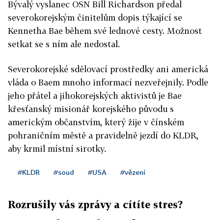
Bývalý vyslanec OSN Bill Richardson předal
severokorejským činitelům dopis týkající se
Kennetha Bae během své lednové cesty. Možnost
setkat se s ním ale nedostal.
Severokorejské sdělovací prostředky ani americká
vláda o Baem mnoho informací nezveřejnily. Podle
jeho přátel a jihokorejských aktivistů je Bae
křesťanský misionář korejského původu s
americkým občanstvím, který žije v čínském
pohraničním městě a pravidelně jezdí do KLDR,
aby krmil místní sirotky.
#KLDR
#soud
#USA
#vězení
Rozrušily vás zprávy a cítíte stres?