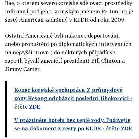
Bae, o kterém severokorejské sdělovací prostředky
informují pod jeho korejským jménem Pe Jun-ho, je
šestý Američan zadržený v KLDR od roku 2009.
Ostatní Američané byli nakonec deportováni,
anebo propuštěni po diplomatických intervencích
na nejvyšší úrovni; do některých případů se
zapojili bývalí američtí prezidenti Bill Clinton a
Jimmy Carter.
Konec korejské spolupráce. Z průmyslové
zóny Kesong odcházejí poslední Jihokorejci
-
čtěte ZDE
V prázdném hotelu bez teplé vody. Podívejte
se na dokument z cesty po KLDR
- čtěte ZDE