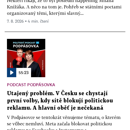
Někteří říkají, že to byl poslední happening Milana
Knížáka. A něco na tom je. Pohřeb se státními poctami
organizovaný těmi, kterými slavný...
7. 8. 2026 ▪ 4 min. čtení
55:23
PODCAST PODPÁSOVKA
Utajený problém. V Česku se chystají
první volby, kdy sítě blokují politickou
reklamu. A hlavní oběť je nečekaná
V Podpásovce se tentokrát věnujeme tématu, o kterém
se vůbec nemluví. Meta začala blokovat politickou
reklamu na Facebooku a Instagramu a...