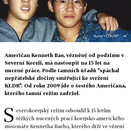
Autor ▪
ČTK/AP
Američan Kenneth Bae, vězněný od podzimu v
Severní Koreji, má nastoupit na 15 let na
nucené práce. Podle tamních úřadů "spáchal
nepřátelské zločiny směřující ke svržení
KLDR". Od roku 2009 jde o šestého Američana,
kterého tamní režim zadržel.
S
everokorejský režim odsoudil k 15 letům
těžkých nucených prací korejsko-amerického
misionáře Kennetha Baeho, kterého drží ve vězení