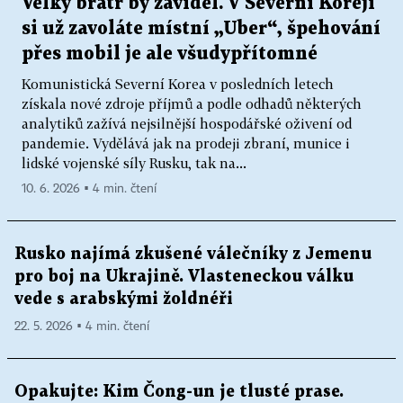
Velký bratr by záviděl. V Severní Koreji
si už zavoláte místní „Uber“, špehování
přes mobil je ale všudypřítomné
Komunistická Severní Korea v posledních letech
získala nové zdroje příjmů a podle odhadů některých
analytiků zažívá nejsilnější hospodářské oživení od
pandemie. Vydělává jak na prodeji zbraní, munice i
lidské vojenské síly Rusku, tak na...
10. 6. 2026 ▪ 4 min. čtení
Rusko najímá zkušené válečníky z Jemenu
pro boj na Ukrajině. Vlasteneckou válku
vede s arabskými žoldnéři
22. 5. 2026 ▪ 4 min. čtení
Opakujte: Kim Čong-un je tlusté prase.