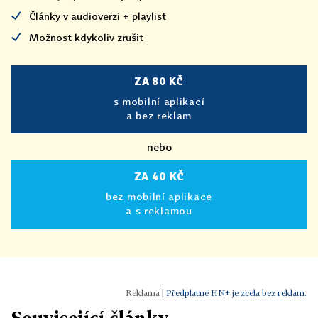
Články v audioverzi + playlist
Možnost kdykoliv zrušit
ZA 80 KČ
s mobilní aplikací
a bez reklam
nebo
ZA 40 KČ
bez mobilní aplikace
a s reklamou
|
Předplatné HN+ je zcela bez reklam.
Související články