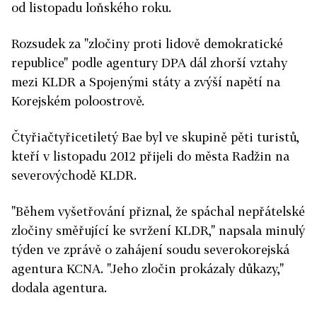
od listopadu loňského roku.
Rozsudek za "zločiny proti lidově demokratické
republice" podle agentury DPA dál zhorší vztahy
mezi KLDR a Spojenými státy a zvýší napětí na
Korejském poloostrově.
Čtyřiačtyřicetiletý Bae byl ve skupině pěti turistů,
kteří v listopadu 2012 přijeli do města Radžin na
severovýchodě KLDR.
"Během vyšetřování přiznal, že spáchal nepřátelské
zločiny směřující ke svržení KLDR," napsala minulý
týden ve zprávě o zahájení soudu severokorejská
agentura KCNA. "Jeho zločin prokázaly důkazy,"
dodala agentura.