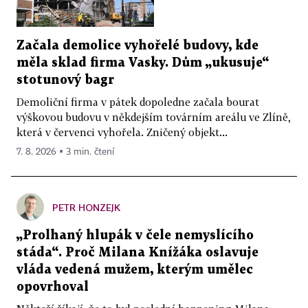
Začala demolice vyhořelé budovy, kde
měla sklad firma Vasky. Dům „ukusuje“
stotunový bagr
Demoliční firma v pátek dopoledne začala bourat
výškovou budovu v někdejším továrním areálu ve Zlíně,
která v červenci vyhořela. Zničený objekt...
7. 8. 2026 ▪ 3 min. čtení
PETR HONZEJK
„Prolhaný hlupák v čele nemyslícího
stáda“. Proč Milana Knížáka oslavuje
vláda vedená mužem, kterým umělec
opovrhoval