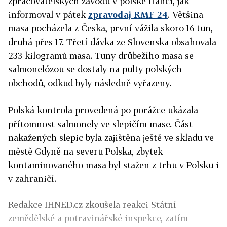
zpracovatelských závodů v polské Haliči, jak
informoval v pátek
zpravodaj RMF 24
. Většina
masa pocházela z Česka, první vážila skoro 16 tun,
druhá přes 17. Třetí dávka ze Slovenska obsahovala
233 kilogramů masa. Tuny drůbežího masa se
salmonelózou se dostaly na pulty polských
obchodů, odkud byly následně vyřazeny.
Polská kontrola provedená po porážce ukázala
přítomnost salmonely ve slepičím mase. Část
nakažených slepic byla zajištěna ještě ve skladu ve
městě Gdyně na severu Polska, zbytek
kontaminovaného masa byl stažen z trhu v Polsku i
v zahraničí.
Redakce IHNED.cz zkoušela reakci Státní
zemědělské a potravinářské inspekce, zatím