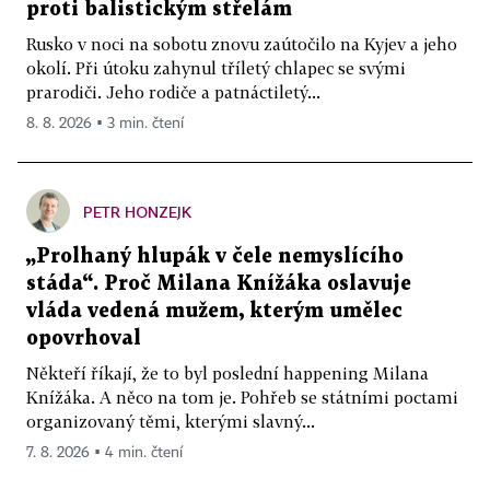
proti balistickým střelám
Rusko v noci na sobotu znovu zaútočilo na Kyjev a jeho
okolí. Při útoku zahynul tříletý chlapec se svými
prarodiči. Jeho rodiče a patnáctiletý...
8. 8. 2026 ▪ 3 min. čtení
PETR HONZEJK
„Prolhaný hlupák v čele nemyslícího
stáda“. Proč Milana Knížáka oslavuje
vláda vedená mužem, kterým umělec
opovrhoval
Někteří říkají, že to byl poslední happening Milana
Knížáka. A něco na tom je. Pohřeb se státními poctami
organizovaný těmi, kterými slavný...
7. 8. 2026 ▪ 4 min. čtení