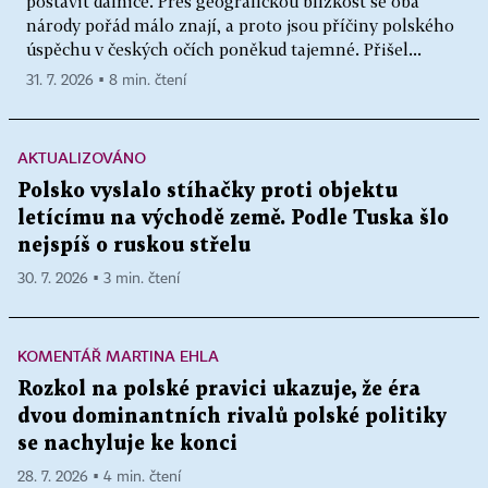
postavit dálnice. Přes geografickou blízkost se oba
národy pořád málo znají, a proto jsou příčiny polského
úspěchu v českých očích poněkud tajemné. Přišel...
31. 7. 2026 ▪ 8 min. čtení
AKTUALIZOVÁNO
Polsko vyslalo stíhačky proti objektu
letícímu na východě země. Podle Tuska šlo
nejspíš o ruskou střelu
30. 7. 2026 ▪ 3 min. čtení
KOMENTÁŘ MARTINA EHLA
Rozkol na polské pravici ukazuje, že éra
dvou dominantních rivalů polské politiky
se nachyluje ke konci
28. 7. 2026 ▪ 4 min. čtení