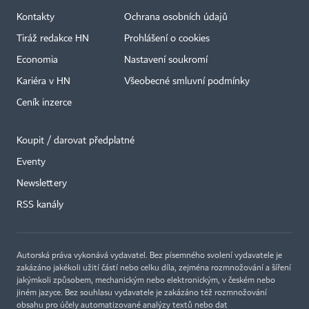
Kontakty
Ochrana osobních údajů
Tiráž redakce HN
Prohlášení o cookies
Economia
Nastavení soukromí
Kariéra v HN
Všeobecné smluvní podmínky
Ceník inzerce
Koupit / darovat předplatné
Eventy
×
Newslettery
RSS kanály
Autorská práva vykonává vydavatel. Bez písemného svolení vydavatele je
zakázáno jakékoli užití částí nebo celku díla, zejména rozmnožování a šíření
jakýmkoli způsobem, mechanickým nebo elektronickým, v českém nebo
jiném jazyce. Bez souhlasu vydavatele je zakázáno též rozmnožování
obsahu pro účely automatizované analýzy textů nebo dat