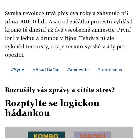
Syrská revoluce trvá přes dva roky a zahynulo při
ní na 70.000 lidí. Asad od začátku protestů vyhlásil
kromě té dnešní už dvě všeobecné amnestie. První
loni v lednu a druhou v říjnu. Tehdy z ní ale
vyloučil teroristy, což je termín syrské vlády pro
opozici.
#Sýrie
#Asad Bašár
#amnestie
#terorismus
Rozrušily vás zprávy a cítíte stres?
Rozptylte se logickou
hádankou