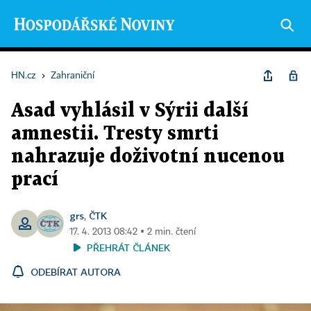
HN.cz
›
Zahraniční
Asad vyhlásil v Sýrii další
amnestii. Tresty smrti
nahrazuje doživotní nucenou
prací
grs
ČTK
,
17. 4. 2013 08:42 ▪ 2 min. čtení
PŘEHRÁT ČLÁNEK
ODEBÍRAT AUTORA