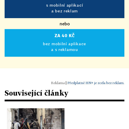
s mobilní aplikací
a bez reklam
nebo
ZA 40 KČ
bez mobilní aplikace
a s reklamou
|
Předplatné HN+ je zcela bez reklam.
Související články