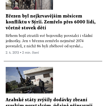
Březen byl nejkrvavějším měsícem
konfliktu v Sýrii. Zemřelo přes 6000 lidí,
včetně stovek dětí
Během bojů ztratili své bojovníky povstalci i vládní
jednotky. Jen v březnu zemřelo nejméně 2074
povstalců, z nichž 86 byli zběhové od syrské...
2. 4. 2013 ▪ 2 min. čtení
Arabské státy zvýšily dodávky zbraní
syrským povstalcům, údajně připravují