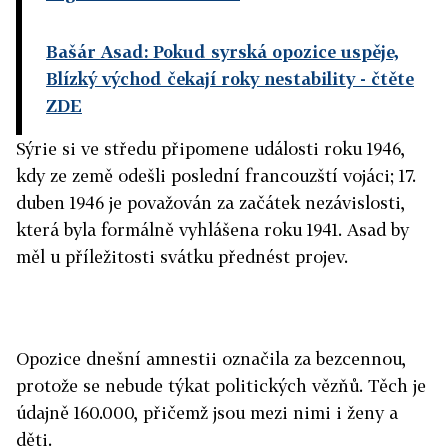
Bašár Asad: Pokud syrská opozice uspěje,
Blízký východ čekají roky nestability
- čtěte
ZDE
Sýrie si ve středu připomene události roku 1946,
kdy ze země odešli poslední francouzští vojáci; 17.
duben 1946 je považován za začátek nezávislosti,
která byla formálně vyhlášena roku 1941. Asad by
měl u příležitosti svátku přednést projev.
Opozice dnešní amnestii označila za bezcennou,
protože se nebude týkat politických vězňů. Těch je
údajně 160.000, přičemž jsou mezi nimi i ženy a
děti.