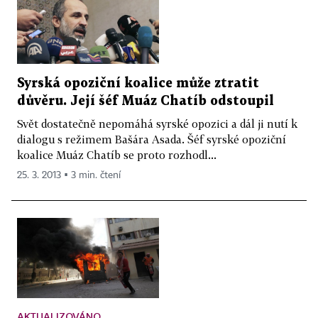
Syrská opoziční koalice může ztratit
důvěru. Její šéf Muáz Chatíb odstoupil
Svět dostatečně nepomáhá syrské opozici a dál ji nutí k
dialogu s režimem Bašára Asada. Šéf syrské opoziční
koalice Muáz Chatíb se proto rozhodl...
25. 3. 2013 ▪ 3 min. čtení
AKTUALIZOVÁNO