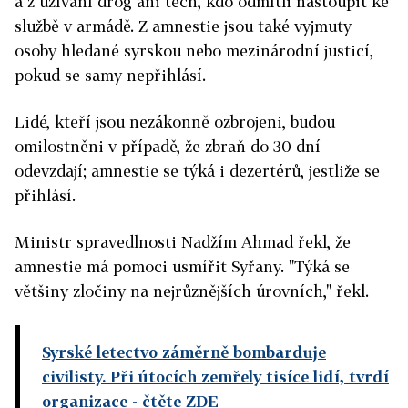
a z užívání drog ani těch, kdo odmítli nastoupit ke
službě v armádě. Z amnestie jsou také vyjmuty
osoby hledané syrskou nebo mezinárodní justicí,
pokud se samy nepřihlásí.
Lidé, kteří jsou nezákonně ozbrojeni, budou
omilostněni v případě, že zbraň do 30 dní
odevzdají; amnestie se týká i dezertérů, jestliže se
přihlásí.
Ministr spravedlnosti Nadžím Ahmad řekl, že
amnestie má pomoci usmířit Syřany. "Týká se
většiny zločiny na nejrůznějších úrovních," řekl.
Syrské letectvo záměrně bombarduje
civilisty. Při útocích zemřely tisíce lidí, tvrdí
organizace
- čtěte ZDE