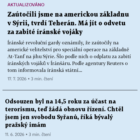
AKTUALIZOVÁNO
Zaútočili jsme na americkou základnu
v Sýrii, tvrdí Teherán. Má jít o odvetu
za zabité íránské vojáky
Íránské revoluční gardy oznámily, že zaútočily na
americké velitelství pro speciální operace na základně
At-Tanf na jihu Sýrie. Šlo podle nich o odplatu za zabití
íránských vojáků v Íránšáru. Podle agentury Reuters o
tom informovala íránská státní...
17. 7. 2026 ▪ 3 min. čtení
Odsouzen byl na 14,5 roku za účast na
terorismu, teď žádá obnovu řízení. Chtěl
jsem jen svobodu Syřanů, říká bývalý
pražský imám
11. 6. 2026 ▪ 3 min. čtení