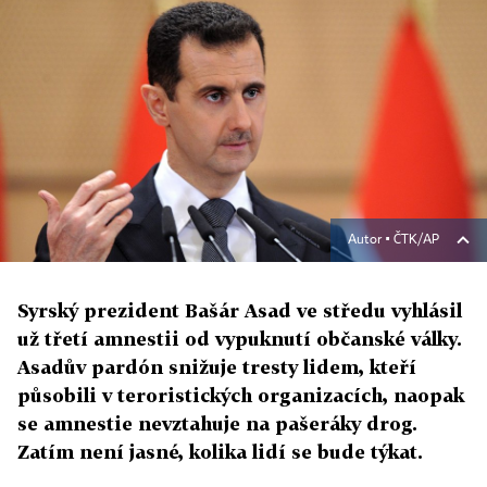
Autor ▪
ČTK/AP
Syrský prezident Bašár Asad ve středu vyhlásil
už třetí amnestii od vypuknutí občanské války.
Asadův pardón snižuje tresty lidem, kteří
působili v teroristických organizacích, naopak
se amnestie nevztahuje na pašeráky drog.
Zatím není jasné, kolika lidí se bude týkat.