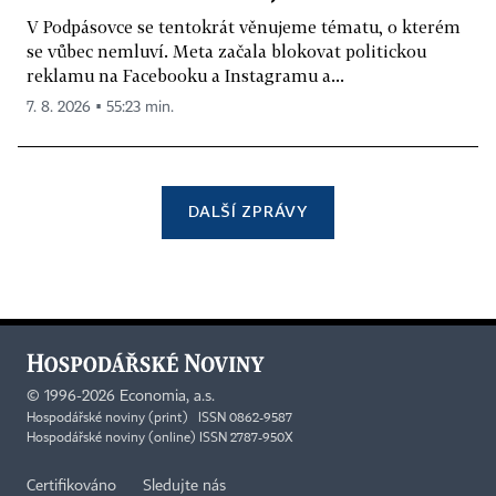
V Podpásovce se tentokrát věnujeme tématu, o kterém
se vůbec nemluví. Meta začala blokovat politickou
reklamu na Facebooku a Instagramu a...
7. 8. 2026 ▪ 55:23 min.
DALŠÍ ZPRÁVY
©
1996-2026
Economia, a.s.
Hospodářské noviny (print) ISSN 0862-9587
Hospodářské noviny (online) ISSN 2787-950X
Certifikováno
Sledujte nás