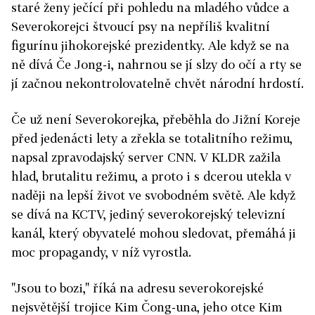
staré ženy ječící při pohledu na mladého vůdce a
Severokorejci štvoucí psy na nepříliš kvalitní
figurínu jihokorejské prezidentky. Ale když se na
ně dívá Če Jong-i, nahrnou se jí slzy do očí a rty se
jí začnou nekontrolovatelně chvět národní hrdostí.
Če už není Severokorejka, přeběhla do Jižní Koreje
před jedenácti lety a zřekla se totalitního režimu,
napsal zpravodajský server CNN. V KLDR zažila
hlad, brutalitu režimu, a proto i s dcerou utekla v
naději na lepší život ve svobodném světě. Ale když
se dívá na KCTV, jediný severokorejský televizní
kanál, který obyvatelé mohou sledovat, přemáhá ji
moc propagandy, v níž vyrostla.
"Jsou to bozi," říká na adresu severokorejské
nejsvětější trojice Kim Čong-una, jeho otce Kim