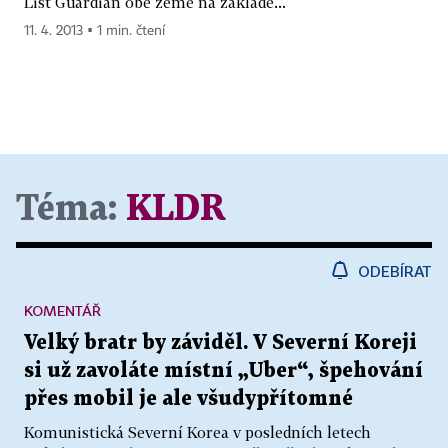
List Guardian obě země na základě...
11. 4. 2013 ▪ 1 min. čtení
Téma:
KLDR
ODEBÍRAT
KOMENTÁŘ
Velký bratr by záviděl. V Severní Koreji
si už zavoláte místní „Uber“, špehování
přes mobil je ale všudypřítomné
Komunistická Severní Korea v posledních letech