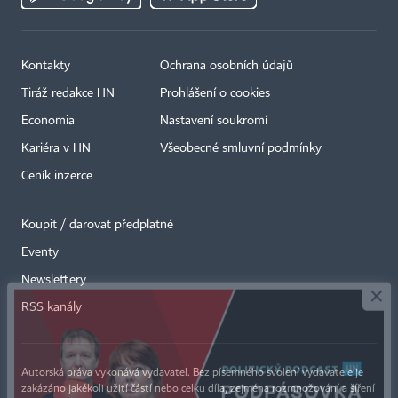
Kontakty
Ochrana osobních údajů
Tiráž redakce HN
Prohlášení o cookies
Economia
Nastavení soukromí
Kariéra v HN
Všeobecné smluvní podmínky
Ceník inzerce
Koupit / darovat předplatné
Eventy
×
Newslettery
RSS kanály
Autorská práva vykonává vydavatel. Bez písemného svolení vydavatele je
zakázáno jakékoli užití částí nebo celku díla, zejména rozmnožování a šíření