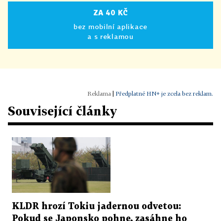
ZA 40 KČ
bez mobilní aplikace
a s reklamou
|
Předplatné HN+ je zcela bez reklam.
Související články
KLDR hrozí Tokiu jadernou odvetou:
Pokud se Japonsko pohne, zasáhne ho