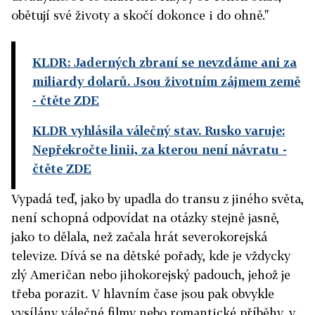
obětují své životy a skočí dokonce i do ohně."
KLDR: Jaderných zbraní se nevzdáme ani za
miliardy dolarů. Jsou životním zájmem země
- čtěte ZDE
KLDR vyhlásila válečný stav. Rusko varuje:
Nepřekročte linii, za kterou není návratu
-
čtěte ZDE
Vypadá teď, jako by upadla do transu z jiného světa,
není schopná odpovídat na otázky stejně jasně,
jako to dělala, než začala hrát severokorejská
televize. Dívá se na dětské pořady, kde je vždycky
zlý Američan nebo jihokorejský padouch, jehož je
třeba porazit. V hlavním čase jsou pak obvykle
vysílány válečné filmy nebo romantické příběhy, v