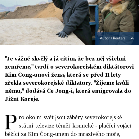
Autor ▪
Reuters
"Je vážně skvělý a já cítím, že bez něj všichni
zemřeme," tvrdí o severokorejském diktátorovi
Kim Čong-unovi žena, která se před 11 lety
zřekla severokorejské diktatury. "Žijeme kvůli
němu," dodává Če Jong-i, která emigrovala do
Jižní Koreje.
P
ro okolní svět jsou záběry severokorejské
státní televize téměř komické - plačící vojáci
běžící za Kim Čong-unem do mrazivého moře,