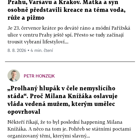
Prahu, Varšavu a Krakov. Matka a syn
osobně představili kreace na téma voda,
růže a pižmo
Je 23. července krátce po deváté ráno a módní Pařížská
ulice v centru Prahy ještě spí. Přesto se tudy začínají
trousit vybraní lifestyloví...
8. 8. 2026 ▪ 4 min. čtení
PETR HONZEJK
„Prolhaný hlupák v čele nemyslícího
stáda“. Proč Milana Knížáka oslavuje
vláda vedená mužem, kterým umělec
opovrhoval
Někteří říkají, že to byl poslední happening Milana
Knížáka. A něco na tom je. Pohřeb se státními poctami
organizovaný těmi, kterými slavný...