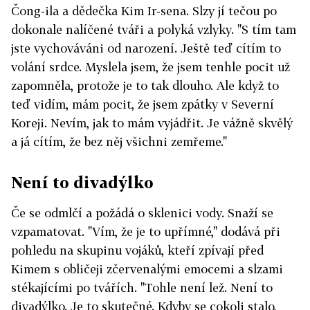
Čong-ila a dědečka Kim Ir-sena. Slzy jí tečou po
dokonale nalíčené tváři a polyká vzlyky. "S tím tam
jste vychováváni od narození. Ještě teď cítím to
volání srdce. Myslela jsem, že jsem tenhle pocit už
zapomněla, protože je to tak dlouho. Ale když to
teď vidím, mám pocit, že jsem zpátky v Severní
Koreji. Nevím, jak to mám vyjádřit. Je vážně skvělý
a já cítím, že bez něj všichni zemřeme."
Není to divadýlko
Če se odmlčí a požádá o sklenici vody. Snaží se
vzpamatovat. "Vím, že je to upřímné," dodává při
pohledu na skupinu vojáků, kteří zpívají před
Kimem s obličeji zčervenalými emocemi a slzami
stékajícími po tvářích. "Tohle není lež. Není to
divadýlko. Je to skutečné. Kdyby se cokoli stalo,