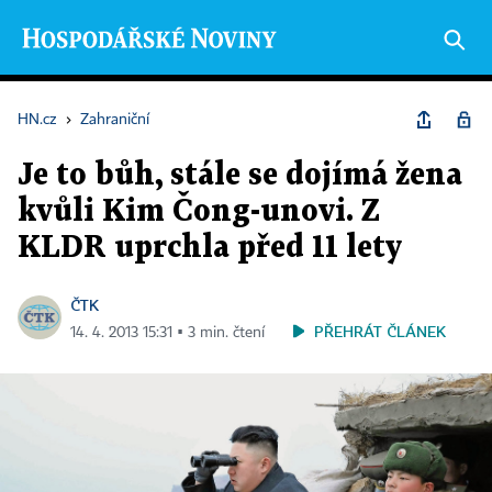
HN.cz
›
Zahraniční
Je to bůh, stále se dojímá žena
kvůli Kim Čong-unovi. Z
KLDR uprchla před 11 lety
ČTK
PŘEHRÁT ČLÁNEK
14. 4. 2013 15:31 ▪ 3 min. čtení