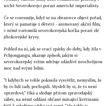
nichž Severokorejci porazí americké imperialisty.
Če se rozesměje, když se na obrazovce objeví pořad,
který si pamatuje z dětství - animovaný akční film,
v němž roztomilá severokorejská kočka porazí zlé
jihokorejské krysy.
Pohled na ni, jak se vrací zpátky do doby, kdy žila v
Pchjongjangu, ukazuje způsob, jakým si
severokorejský režim udržuje zdánlivě neochvějnou
moc nad svými lidmi.
"I kdybych se tohle pokusila vysvětlit, nemyslím, že
by to lidi tady pochopili. Mysleli by si, že to není
opravdové," říká a sleduje přitom zpravodajský
záběr, na němž oddaní občané mávající květinami
běží k mladému vůdci své země. "Ale tohle je