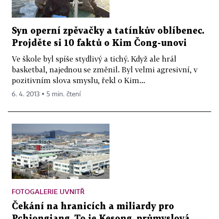
Syn operní zpěvačky a tatínkův oblíbenec.
Projděte si 10 faktů o Kim Čong-unovi
Ve škole byl spíše stydlivý a tichý. Když ale hrál
basketbal, najednou se změnil. Byl velmi agresivní, v
pozitivním slova smyslu, řekl o Kim...
6. 4. 2013 ▪ 5 min. čtení
FOTOGALERIE UVNITŘ
Čekání na hranicích a miliardy pro
Pchjongjang. To je Kesong, průmyslová