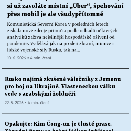
si už zavoláte místní „Uber“, špehování
přes mobil je ale všudypřítomné
Komunistická Severní Korea v posledních letech
získala nové zdroje příjmů a podle odhadů některých
analytiků zažívá nejsilnější hospodářské oživení od
pandemie. Vydělává jak na prodeji zbraní, munice i
lidské vojenské síly Rusku, tak na...
10. 6. 2026 ▪ 4 min. čtení
Rusko najímá zkušené válečníky z Jemenu
pro boj na Ukrajině. Vlasteneckou válku
vede s arabskými žoldnéři
22. 5. 2026 ▪ 4 min. čtení
Opakujte: Kim Čong-un je tlusté prase.