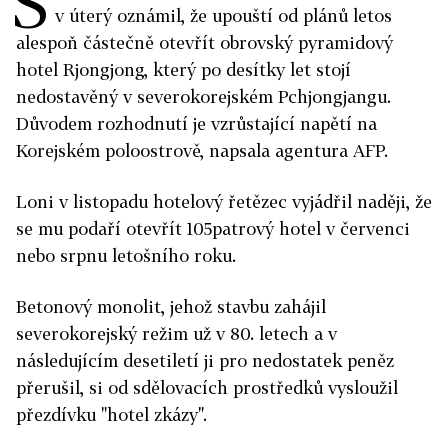
Š
v úterý oznámil, že upouští od plánů letos
alespoň částečně otevřít obrovský pyramidový
hotel Rjongjong, který po desítky let stojí
nedostavěný v severokorejském Pchjongjangu.
Důvodem rozhodnutí je vzrůstající napětí na
Korejském poloostrově, napsala agentura AFP.
Loni v listopadu hotelový řetězec vyjádřil naději, že
se mu podaří otevřít 105patrový hotel v červenci
nebo srpnu letošního roku.
Betonový monolit, jehož stavbu zahájil
severokorejský režim už v 80. letech a v
následujícím desetiletí ji pro nedostatek peněz
přerušil, si od sdělovacích prostředků vysloužil
přezdívku "hotel zkázy".