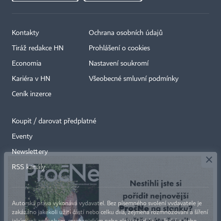
Kontakty
Ochrana osobních údajů
Tiráž redakce HN
Prohlášení o cookies
Economia
Nastavení soukromí
Kariéra v HN
Všeobecné smluvní podmínky
Ceník inzerce
Koupit / darovat předplatné
Eventy
×
Newslettery
RSS kanály
Autorská práva vykonává vydavatel. Bez písemného svolení vydavatele je
zakázáno jakékoli užití částí nebo celku díla, zejména rozmnožování a šíření