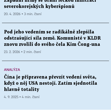
Západní firmy se brání léčkou infiltraci
severokorejských kyberšpionů
20. 4. 2026 ▪ 3 min. čtení
Pod jeho vedením se radikálně zlepšila
odstrašující síla země. Komunisté v KLDR
znovu zvolili do svého čela Kim Čong-una
23. 2. 2026 ▪ 2 min. čtení
ANALÝZA
Čína je připravena převzít vedení světa,
když o něj USA nestojí. Zatím sjednotila
hlavně totality
4. 9. 2025 ▪ 4 min. čtení