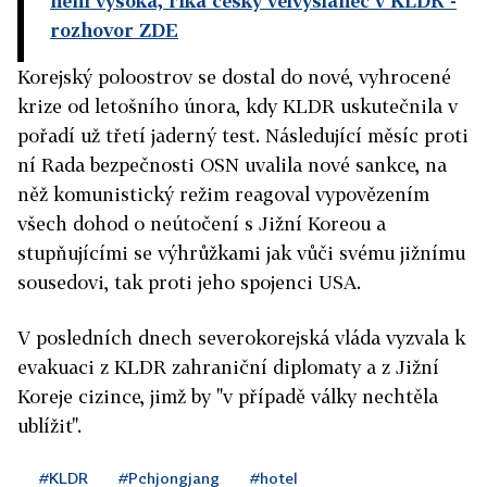
není vysoká, říká český velvyslanec v KLDR
-
rozhovor ZDE
Korejský poloostrov se dostal do nové, vyhrocené
krize od letošního února, kdy KLDR uskutečnila v
pořadí už třetí jaderný test. Následující měsíc proti
ní Rada bezpečnosti OSN uvalila nové sankce, na
něž komunistický režim reagoval vypovězením
všech dohod o neútočení s Jižní Koreou a
stupňujícími se výhrůžkami jak vůči svému jižnímu
sousedovi, tak proti jeho spojenci USA.
V posledních dnech severokorejská vláda vyzvala k
evakuaci z KLDR zahraniční diplomaty a z Jižní
Koreje cizince, jimž by "v případě války nechtěla
ublížit".
#KLDR
#Pchjongjang
#hotel