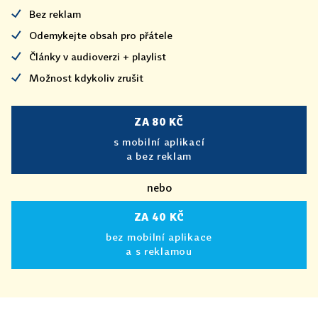
Bez reklam
Odemykejte obsah pro přátele
Články v audioverzi + playlist
Možnost kdykoliv zrušit
ZA 80 KČ
s mobilní aplikací
a bez reklam
nebo
ZA 40 KČ
bez mobilní aplikace
a s reklamou