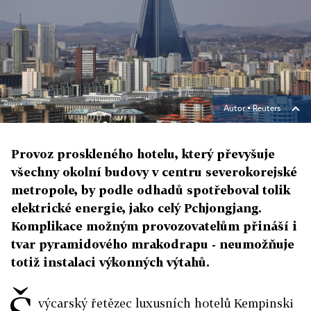
Autor ▪
Reuters
Provoz proskleného hotelu, který převyšuje
všechny okolní budovy v centru severokorejské
metropole, by podle odhadů spotřeboval tolik
elektrické energie, jako celý Pchjongjang.
Komplikace možným provozovatelům přináší i
tvar pyramidového mrakodrapu - neumožňuje
totiž instalaci výkonných výtahů.
výcarský řetězec luxusních hotelů Kempinski