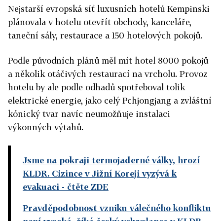
Nejstarší evropská síť luxusních hotelů Kempinski
plánovala v hotelu otevřít obchody, kanceláře,
taneční sály, restaurace a 150 hotelových pokojů.
Podle původních plánů měl mít hotel 8000 pokojů
a několik otáčivých restaurací na vrcholu. Provoz
hotelu by ale podle odhadů spotřeboval tolik
elektrické energie, jako celý Pchjongjang a zvláštní
kónický tvar navíc neumožňuje instalaci
výkonných výtahů.
Jsme na pokraji termojaderné války, hrozí
KLDR. Cizince v Jižní Koreji vyzývá k
evakuaci
- čtěte ZDE
Pravděpodobnost vzniku válečného konfliktu