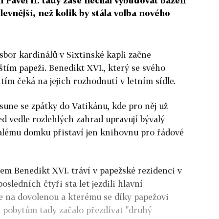
an Pavel II. tady zase nechal vybudovat bazén
 levnější, než kolik by stála volba nového
sbor kardinálů v Sixtinské kapli začne
štím papeži. Benedikt XVI., který se svého
tím čeká na jejich rozhodnutí v letním sídle.
sune se zpátky do Vatikánu, kde pro něj už
d vedle rozlehlých zahrad upravují bývalý
malému domku přistaví jen knihovnu pro řádové
em Benedikt XVI. tráví v papežské rezidenci v
osledních čtyři sta let jezdili hlavní
ve na dovolenou a kterému se díky papežovi
ým pobytům tady začalo přezdívat "druhý