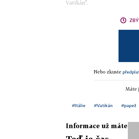
Vatikán".
ZBÝ
Nebo zkuste
předpla
Máte j
#Itálie
#Vatikán
#papež
Informace už máte