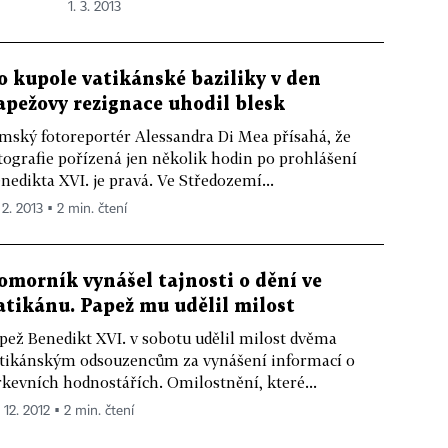
1. 3. 2013
o kupole vatikánské baziliky v den
apežovy rezignace uhodil blesk
mský fotoreportér Alessandra Di Mea přísahá, že
tografie pořízená jen několik hodin po prohlášení
nedikta XVI. je pravá. Ve Středozemí...
 2. 2013 ▪ 2 min. čtení
omorník vynášel tajnosti o dění ve
atikánu. Papež mu udělil milost
pež Benedikt XVI. v sobotu udělil milost dvěma
tikánským odsouzencům za vynášení informací o
rkevních hodnostářích. Omilostnění, které...
 12. 2012 ▪ 2 min. čtení