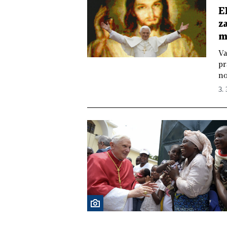
E
z
m
Va
pr
no
3. 