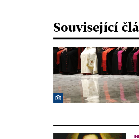
Související čl
IN