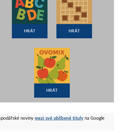
HRÁT
HRÁT
HRÁT
mezi své oblíbené tituly
ospodářské noviny
na Google