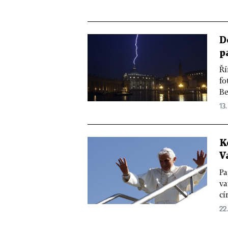
D
p
Ří
fo
Be
13.
K
V
Pa
va
cí
22.