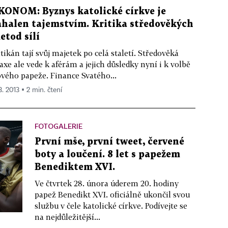
KONOM: Byznys katolické církve je
ahalen tajemstvím. Kritika středověkých
etod sílí
tikán tají svůj majetek po celá staletí. Středověká
axe ale vede k aférám a jejich důsledky nyní i k volbě
vého papeže. Finance Svatého...
3. 2013 ▪ 2 min. čtení
FOTOGALERIE
První mše, první tweet, červené
boty a loučení. 8 let s papežem
Benediktem XVI.
Ve čtvrtek 28. února úderem 20. hodiny
papež Benedikt XVI. oficiálně ukončil svou
službu v čele katolické církve. Podívejte se
na nejdůležitější...