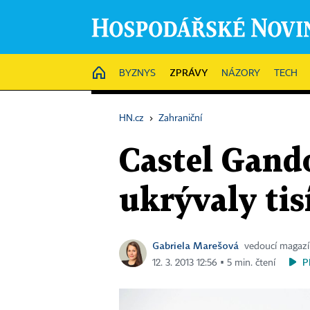
ZPRÁVY
HOME
BYZNYS
NÁZORY
TECH
HN.cz
›
Zahraniční
Castel Gando
ukrývaly tis
Gabriela Marešová
vedoucí magaz
P
12. 3. 2013 12:56 ▪ 5 min. čtení