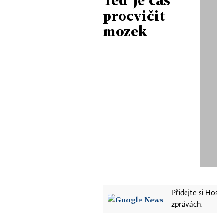
Teď je čas
procvičit
mozek
Přidejte si H
zprávách.