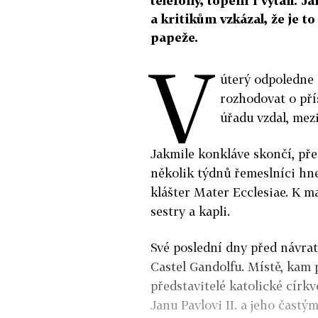
telefony, topení i výtah. J
a kritikům vzkázal, že je to
papeže.
V
úterý odpoledne 
rozhodovat o pří
úřadu vzdal, mezi
Jakmile konkláve skončí, pře
několik týdnů řemeslníci hne
klášter Mater Ecclesiae. K 
sestry a kapli.
Své poslední dny před návrat
Castel Gandolfu. Místě, kam p
představitelé katolické círk
Janu Pavlovi II. a jeho čast