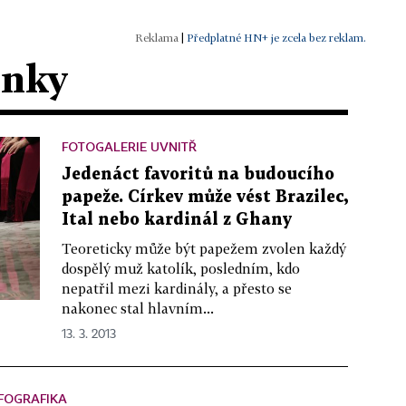
|
Předplatné HN+ je zcela bez reklam.
ánky
FOTOGALERIE UVNITŘ
Jedenáct favoritů na budoucího
papeže. Církev může vést Brazilec,
Ital nebo kardinál z Ghany
Teoreticky může být papežem zvolen každý
dospělý muž katolík, posledním, kdo
nepatřil mezi kardinály, a přesto se
nakonec stal hlavním...
13. 3. 2013
FOGRAFIKA