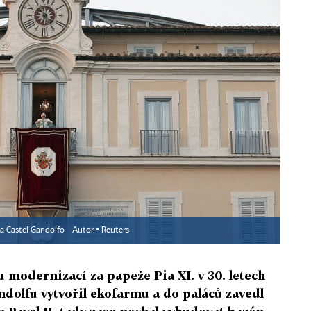
la Castel Gandolfo
Autor ▪
Reuters
 modernizací za papeže Pia XI. v 30. letech
andolfu vytvořil ekofarmu a do paláců zavedl