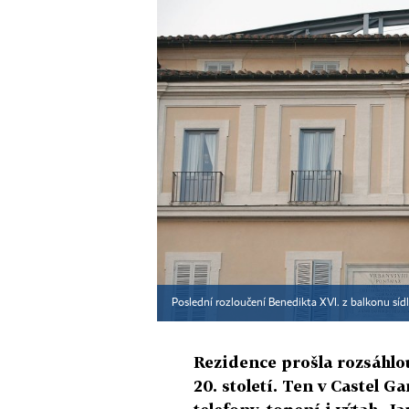
Poslední rozloučení Benedikta XVI. z balkonu síd
Rezidence prošla rozsáhlou
20. století. Ten v Castel G