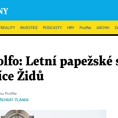
REALITY
INVESTICE
PODCASTY
HRY
PročNe
ARCHIV
D
lfo: Letní papežské s
íce Židů
ínu PročNe
ŘEHRÁT ČLÁNEK