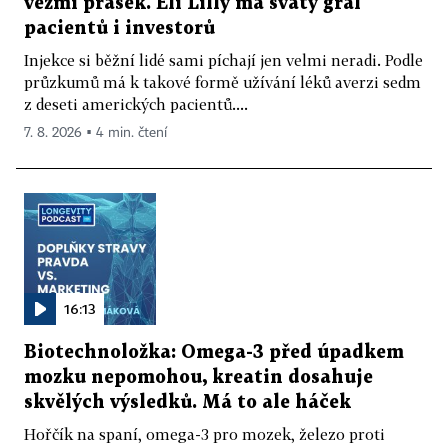
vezmi prášek. Eli Lilly má svatý grál
pacientů i investorů
Injekce si běžní lidé sami píchají jen velmi neradi. Podle
průzkumů má k takové formě užívání léků averzi sedm
z deseti amerických pacientů....
7. 8. 2026 ▪ 4 min. čtení
16:13
Biotechnoložka: Omega-3 před úpadkem
mozku nepomohou, kreatin dosahuje
skvělých výsledků. Má to ale háček
Hořčík na spaní, omega-3 pro mozek, železo proti