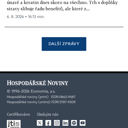
únavě a kreatin dnes skoro na všechno. Trh s doplňky
stravy slibuje řadu benefitů, ale které z...
6. 8. 2026 ▪ 16:13 min.
DALŠÍ ZPRÁVY
©
1996-2026
Economia, a.s.
Hospodářské noviny (print) ISSN 0862-9587
Hospodářské noviny (online) ISSN 2787-950X
Certifikováno
Sledujte nás