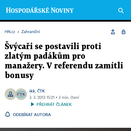
HN.cz
›
Zahraniční
Švýcaři se postavili proti
zlatým padákům pro
manažery. V referendu zamítli
bonusy
ikk
ČTK
,
3. 3. 2013 15:21 ▪ 3 min. čtení
PŘEHRÁT ČLÁNEK
ODEBÍRAT AUTORA