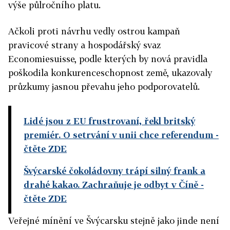
výše půlročního platu.
Ačkoli proti návrhu vedly ostrou kampaň
pravicové strany a hospodářský svaz
Economiesuisse, podle kterých by nová pravidla
poškodila konkurenceschopnost země, ukazovaly
průzkumy jasnou převahu jeho podporovatelů.
Lidé jsou z EU frustrovaní, řekl britský
premiér. O setrvání v unii chce referendum
-
čtěte ZDE
Švýcarské čokoládovny trápí silný frank a
drahé kakao. Zachraňuje je odbyt v Číně
-
čtěte ZDE
Veřejné mínění ve Švýcarsku stejně jako jinde není