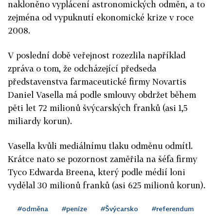
nakloněno vyplácení astronomických odměn, a to
zejména od vypuknutí ekonomické krize v roce
2008.
V poslední době veřejnost rozezlila například
zpráva o tom, že odcházející předseda
představenstva farmaceutické firmy Novartis
Daniel Vasella má podle smlouvy obdržet během
pěti let 72 milionů švýcarských franků (asi 1,5
miliardy korun).
Vasella kvůli mediálnímu tlaku odměnu odmítl.
Krátce nato se pozornost zaměřila na šéfa firmy
Tyco Edwarda Breena, který podle médií loni
vydělal 30 milionů franků (asi 625 milionů korun).
#odměna
#peníze
#Švýcarsko
#referendum