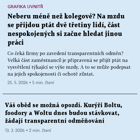
GRAFIKA UVNITŘ
Neberu méně než kolegové? Na mzdu
se přijdou ptát dvě třetiny lidí, část
nespokojených si začne hledat jinou
práci
Co čeká firmy po zavedení transparentních odměn?
Velká část zaměstnanců je připravená se přijít ptát na
vysvětlení týkající se výše mzdy. A to se může podepsat
na jejich spokojenosti či ochotě zůstat.
25. 5. 2026 ▪ 5 min. čtení
Váš oběd se možná opozdí. Kurýři Boltu,
foodory a Woltu dnes budou stávkovat,
žádají transparentní odměňování
13. 3. 2026 ▪ 2 min. čtení