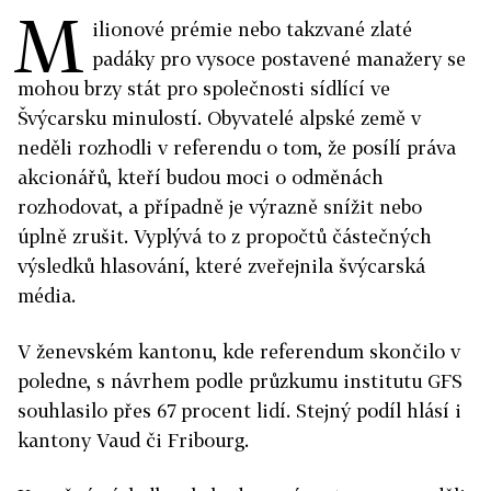
M
ilionové prémie nebo takzvané zlaté
padáky pro vysoce postavené manažery se
mohou brzy stát pro společnosti sídlící ve
Švýcarsku minulostí. Obyvatelé alpské země v
neděli rozhodli v referendu o tom, že posílí práva
akcionářů, kteří budou moci o odměnách
rozhodovat, a případně je výrazně snížit nebo
úplně zrušit. Vyplývá to z propočtů částečných
výsledků hlasování, které zveřejnila švýcarská
média.
V ženevském kantonu, kde referendum skončilo v
poledne, s návrhem podle průzkumu institutu GFS
souhlasilo přes 67 procent lidí. Stejný podíl hlásí i
kantony Vaud či Fribourg.