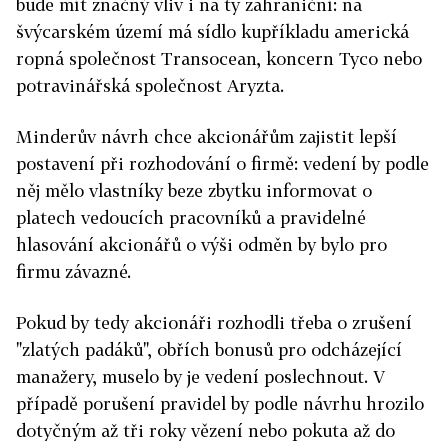
bude mít značný vliv i na ty zahraniční: na
švýcarském území má sídlo kupříkladu americká
ropná společnost Transocean, koncern Tyco nebo
potravinářská společnost Aryzta.
Minderův návrh chce akcionářům zajistit lepší
postavení při rozhodování o firmě: vedení by podle
něj mělo vlastníky beze zbytku informovat o
platech vedoucích pracovníků a pravidelné
hlasování akcionářů o výši odměn by bylo pro
firmu závazné.
Pokud by tedy akcionáři rozhodli třeba o zrušení
"zlatých padáků", obřích bonusů pro odcházející
manažery, muselo by je vedení poslechnout. V
případě porušení pravidel by podle návrhu hrozilo
dotyčným až tři roky vězení nebo pokuta až do