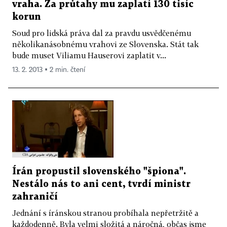
vraha. Za průtahy mu zaplatí 130 tisíc
korun
Soud pro lidská práva dal za pravdu usvědčenému
několikanásobnému vrahovi ze Slovenska. Stát tak
bude muset Viliamu Hauserovi zaplatit v...
13. 2. 2013 ▪ 2 min. čtení
Írán propustil slovenského "špiona".
Nestálo nás to ani cent, tvrdí ministr
zahraničí
Jednání s íránskou stranou probíhala nepřetržitě a
každodenně. Byla velmi složitá a náročná, občas jsme