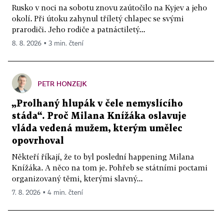
Rusko v noci na sobotu znovu zaútočilo na Kyjev a jeho
okolí. Při útoku zahynul tříletý chlapec se svými
prarodiči. Jeho rodiče a patnáctiletý...
8. 8. 2026 ▪ 3 min. čtení
PETR HONZEJK
„Prolhaný hlupák v čele nemyslícího
stáda“. Proč Milana Knížáka oslavuje
vláda vedená mužem, kterým umělec
opovrhoval
Někteří říkají, že to byl poslední happening Milana
Knížáka. A něco na tom je. Pohřeb se státními poctami
organizovaný těmi, kterými slavný...
7. 8. 2026 ▪ 4 min. čtení