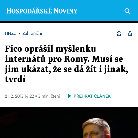
HN.cz
›
Zahraniční
Fico oprášil myšlenku
internátů pro Romy. Musí se
jim ukázat, že se dá žít i jinak,
tvrdí
PŘEHRÁT ČLÁNEK
21. 2. 2013 14:22 ▪ 3 min. čtení