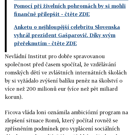
Pomocí při živelních pohromách by si mohli
finančně přilepšit
- čtěte ZDE
Anketu o nejhloupější celebritu Slovenska
vyhrál prezident Gašparovič. Díky svým
přeřeknutím
- čtěte ZDE
Nevládní Institut pro dobře spravovanou
společnost před časem spočítal, že vzdělávání
romských dětí ve zvláštních internátních školách
by si vyžádalo zvýšení balíku peněz na školství o
více než 200 milionů eur (více než pět miliard
korun).
Ficova vláda loni oznámila ambiciózní program na
zlepšení situace Romů, který počítal rovněž se
zpřísněním podmínek pro vyplácení sociálních