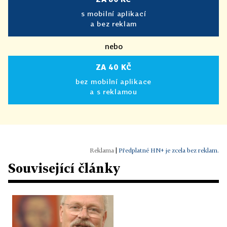
s mobilní aplikací
a bez reklam
nebo
ZA 40 KČ
bez mobilní aplikace
a s reklamou
|
Předplatné HN+ je zcela bez reklam.
Související články