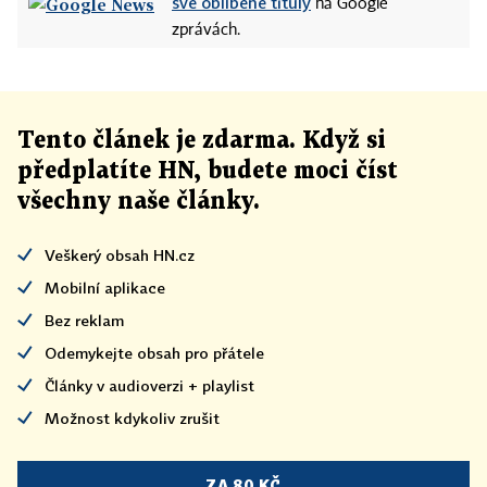
své oblíbené tituly
na Google
zprávách.
Tento článek
je
zdarma. Když si
předplatíte HN, budete moci číst
všechny naše články
.
Veškerý obsah HN.cz
Mobilní aplikace
Bez reklam
Odemykejte obsah pro přátele
Články v audioverzi + playlist
Možnost kdykoliv zrušit
ZA 80 KČ