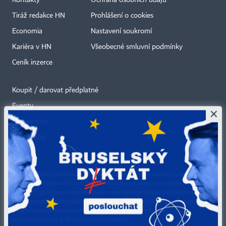
Tiráž redakce HN
Prohlášení o cookies
Economia
Nastavení soukromí
Kariéra v HN
Všeobecné smluvní podmínky
Ceník inzerce
Koupit / darovat předplatné
Eventy
×
Newslettery
RSS kanály
Autorská práva vykonává vydavatel. Bez písemného svolení vydavatele je
zakázáno jakékoli užití částí nebo celku díla, zejména rozmnožování a šíření
jakýmkoli způsobem, mechanickým nebo elektronickým, v českém nebo
jiném jazyce. Bez souhlasu vydavatele je zakázáno též rozmnožování
obsahu pro účely automatizované analýzy textů nebo dat
podle ustanovení § 39c autorského zákona.