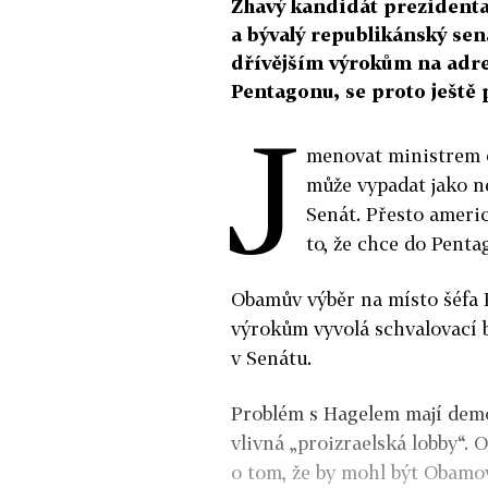
Žhavý kandidát prezident
a bývalý republikánský sen
dřívějším výrokům na adre
Pentagonu, se proto ještě
J
menovat ministrem 
může vypadat jako n
Senát. Přesto americ
to, že chce do Pent
Obamův výběr na místo šéfa
výrokům vyvolá schvalovací 
v Senátu.
Problém s Hagelem mají demok
vlivná „proizraelská lobby“. 
o tom, že by mohl být Obamo