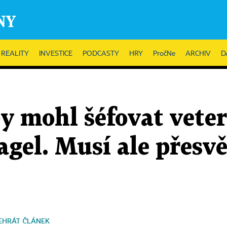
REALITY
INVESTICE
PODCASTY
HRY
PročNe
ARCHIV
D
y mohl šéfovat veter
el. Musí ale přesvěd
EHRÁT ČLÁNEK