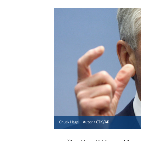
Chuck Hagel
Autor ▪
ČTK/AP