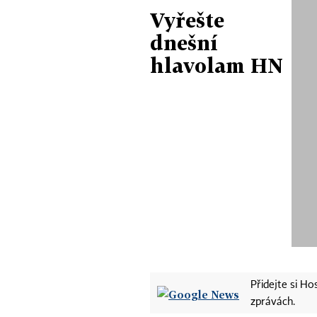
Vyřešte
dnešní
hlavolam HN
Přidejte si H
zprávách.