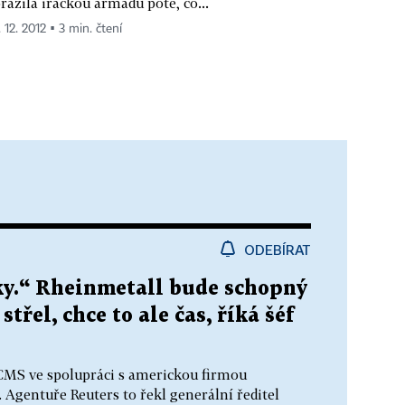
razila iráckou armádu poté, co...
 12. 2012 ▪ 3 min. čtení
ODEBÍRAT
oky.“ Rheinmetall bude schopný
třel, chce to ale čas, říká šéf
ACMS ve spolupráci s americkou firmou
Agentuře Reuters to řekl generální ředitel