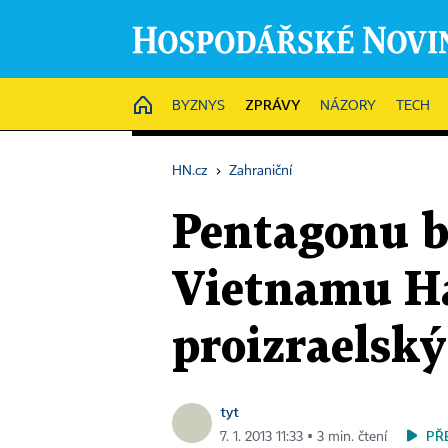
ZPRÁVY
HOME
BYZNYS
NÁZORY
TECH
HN.cz
›
Zahraniční
Pentagonu b
Vietnamu Hag
proizraelský
tyt
PŘ
7. 1. 2013 11:33 ▪ 3 min. čtení