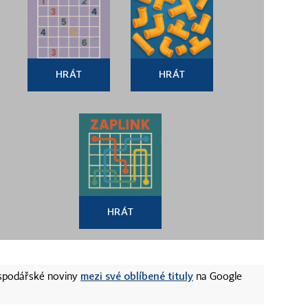
HRÁT
HRÁT
HRÁT
mezi své oblíbené tituly
ospodářské noviny
na Google