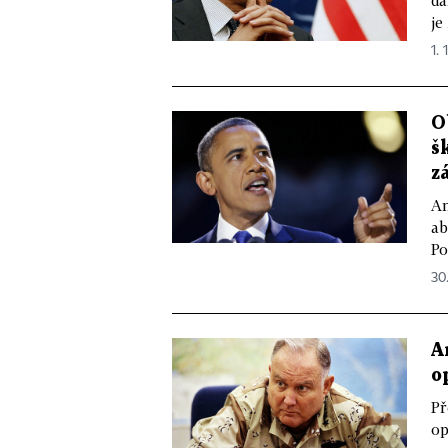
je
1. 
O
š
z
Am
ab
Po
30.
A
o
Př
op