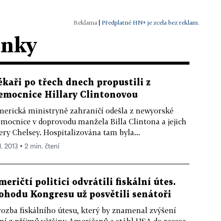
|
Předplatné HN+ je zcela bez reklam.
ánky
ékaři po třech dnech propustili z
emocnice Hillary Clintonovou
erická ministryně zahraničí odešla z newyorské
mocnice v doprovodu manžela Billa Clintona a jejich
ery Chelsey. Hospitalizována tam byla...
1. 2013 ▪ 2 min. čtení
meričtí politici odvrátili fiskální útes.
ohodu Kongresu už posvětili senátoři
ozba fiskálního útesu, který by znamenal zvýšení
ní z příjmů většiny Američanů a stáhl USA do recese,