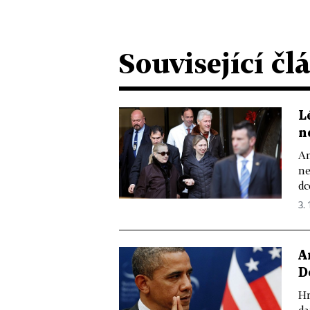
Související čl
L
n
Am
ne
dc
3. 
A
D
Hr
da