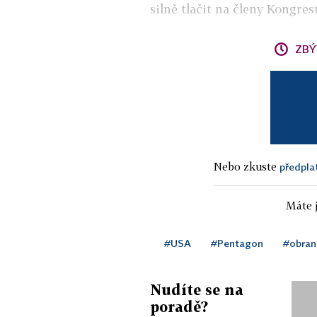
silně tlačit na členy Kongres
ZBÝ
Nebo zkuste
předpla
Máte j
#USA
#Pentagon
#obran
Nudíte se na
poradě?