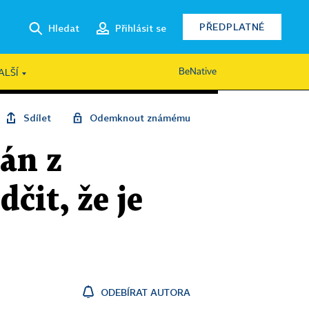
PŘEDPLATNÉ
Hledat
Přihlásit se
BeNative
ALŠÍ
Sdílet
Odemknout známému
án z
čit, že je
ODEBÍRAT AUTORA