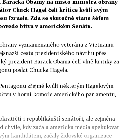
a Baracka Obamy na místo ministra obrany
átor Chuck Hagel čelí kritice kvůli svým
su Izraele. Zda se skutečně stane šéfem
 povede bitva v americkém Senátu.
obrany vyznamenaného veterána z Vietnamu
ejsnazší cesta prezidentského návrhu přes
ký prezident Barack Obama čelí vlně kritiky za
agonu poslat Chucka Hagela.
 Pentagonu zřejmě kvůli některým Hagelovým
bitvu v horní komoře amerického parlamentu,
ratičtí i republikánští senátoři, ale zejména
Od chvíle, kdy začala americká média spekulovat
vým kandidátem, začaly židovské organizace