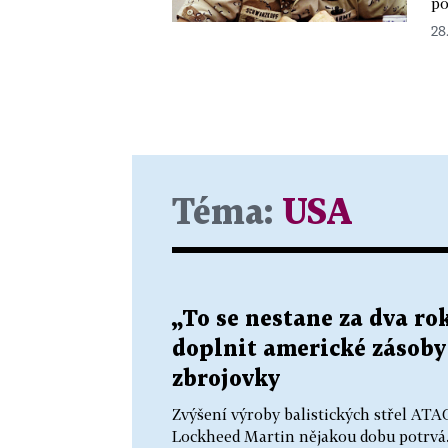
po
28.
Téma:
USA
„To se nestane za dva r
doplnit americké zásoby s
zbrojovky
Zvýšení výroby balistických střel AT
Lockheed Martin nějakou dobu potrvá. 