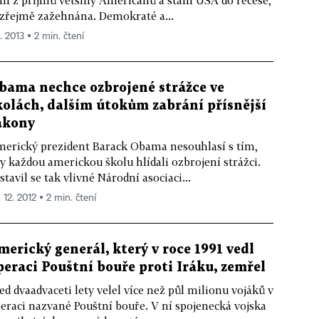
 zřejmě zažehnána. Demokraté a...
1. 2013 ▪ 2 min. čtení
bama nechce ozbrojené strážce ve
kolách, dalším útokům zabrání přísnější
ákony
erický prezident Barack Obama nesouhlasí s tím,
y každou americkou školu hlídali ozbrojení strážci.
stavil se tak vlivné Národní asociaci...
 12. 2012 ▪ 2 min. čtení
merický generál, který v roce 1991 vedl
peraci Pouštní bouře proti Iráku, zemřel
ed dvaadvaceti lety velel více než půl milionu vojáků v
eraci nazvané Pouštní bouře. V ní spojenecká vojska