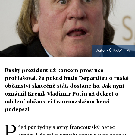
Autor ▪
ČTK/AP
Ruský prezident už koncem prosince
prohlašoval, že pokud bude Depardieu o ruské
občanství skutečně stát, dostane ho. Jak nyní
oznámil Kreml, Vladimir Putin už dekret o
udělení občanství francouzskému herci
podepsal.
P
řed pár týdny slavný francouzský herec