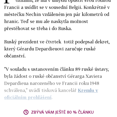
oznámil, že má v úmyslu opustit svou rodnou
Francii a usídlit se v sousední Belgii. Konkrétně v
městečku Nechin vzdáleném jen pár kilometrů od
hranic. Teď se mu ale naskytla možnost
přestěhovat se třeba i do Ruska.
Ruský prezident ve čtvrtek totiž podepsal dekret,
který Gérardu Depardieuovi zaručuje ruské
občanství.
"V souladu s ustanovením článku 89 ruské ústavy,
byla žádost o ruské občanství Gérarga Xaviera
Depardieua narozeného ve Francii roku 1948
schválena," uvádí tisková kancelář
Kremlu v
oficiálním prohlášení
.
ZBÝVÁ VÁM JEŠTĚ 80 % ČLÁNKU