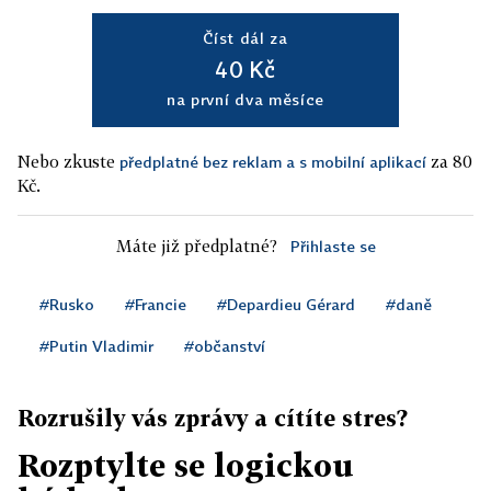
Číst dál za
40 Kč
na první dva měsíce
Nebo zkuste
za 80
předplatné bez reklam a s mobilní aplikací
Kč.
Máte již předplatné?
Přihlaste se
#Rusko
#Francie
#Depardieu Gérard
#daně
#Putin Vladimir
#občanství
Rozrušily vás zprávy a cítíte stres?
Rozptylte se logickou