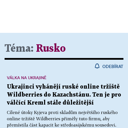
Téma:
Rusko
ODEBÍRAT
VÁLKA NA UKRAJINĚ
Ukrajinci vyhánějí ruské online tržiště
Wildberries do Kazachstánu. Ten je pro
válčící Kreml stále důležitější
Cílené útoky Kyjeva proti skladům největšího ruského
online tržiště Wildberries přiměly tuto firmu, aby
přemístila část kapacit ke středoasijskému sousedovi.