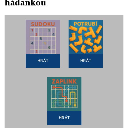
hádankou
HRÁT
HRÁT
HRÁT