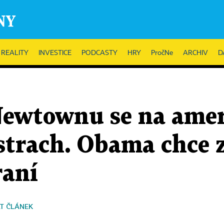
REALITY
INVESTICE
PODCASTY
HRY
PročNe
ARCHIV
D
Newtownu se na ame
 strach. Obama chce
raní
T ČLÁNEK