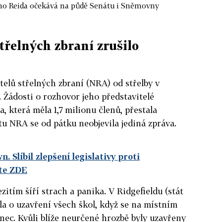
o Reida očekává na půdě Senátu i Sněmovny
třelných zbraní zrušilo
telů střelných zbraní (NRA) od střelby v
Žádosti o rozhovor jeho představitelé
, která měla 1,7 milionu členů, přestala
tu NRA se od pátku neobjevila jediná zpráva.
 Slíbil zlepšení legislativy proti
ěte ZDE
itím šíří strach a panika. V Ridgefieldu (stát
a o uzavření všech škol, když se na místním
inec. Kvůli blíže neurčené hrozbě byly uzavřeny