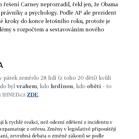
 řešení Carney neprozradil, řekl jen, že Obama
s právníky a psychology. Podle AP ale prezident
 kroky do konce letošního roku, protože je
blémy s rozpočtem a sestavováním nového
A
átek zemřelo 28 lidí (z toho 20 dětí) kvůli
Kdo byl
vrahem
, kdo
hrdinou
, kdo
obětí
- to
lu IHNED.cz
ZDE
.
í k rychlé reakci, než odezní zděšení z incidentu v
zpamatuje z otřesu. Změny v legislativě připouštějí
braní, zevrubná debata o změně zákonů se podle