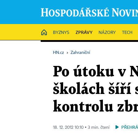
ZPRÁVY
HOME
BYZNYS
NÁZORY
TECH
HN.cz
›
Zahraniční
Po útoku v 
školách šíří
kontrolu zb
PŘEHRÁ
18. 12. 2012 10:10 ▪ 3 min. čtení