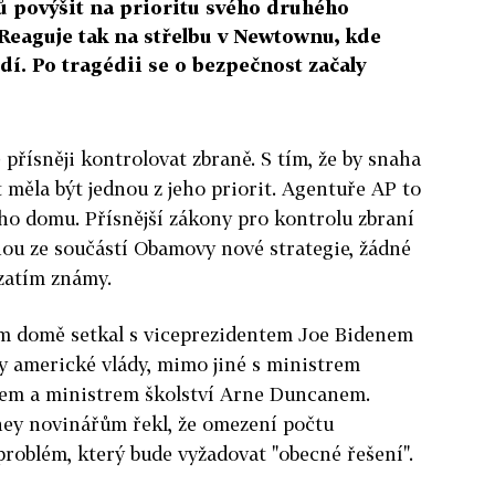
 povýšit na prioritu svého druhého
eaguje tak na střelbu v Newtownu, kde
idí. Po tragédii se o bezpečnost začaly
přísněji kontrolovat zbraně. S tím, že by snaha
 měla být jednou z jeho priorit. Agentuře AP to
ého domu. Přísnější zákony pro kontrolu zbraní
nou ze součástí Obamovy nové strategie, žádné
 zatím známy.
lém domě setkal s viceprezidentem Joe Bidenem
y americké vlády, mimo jiné s ministrem
rem a ministrem školství Arne Duncanem.
ey novinářům řekl, že omezení počtu
problém, který bude vyžadovat "obecné řešení".