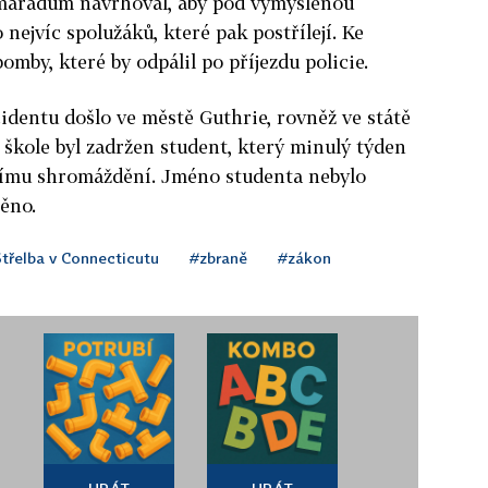
amarádům navrhoval, aby pod vymyšlenou
 nejvíc spolužáků, které pak postřílejí. Ke
omby, které by odpálil po příjezdu policie.
dentu došlo ve městě Guthrie, rovněž ve státě
škole byl zadržen student, který minulý týden
nímu shromáždění. Jméno studenta nebylo
ěno.
třelba v Connecticutu
#zbraně
#zákon