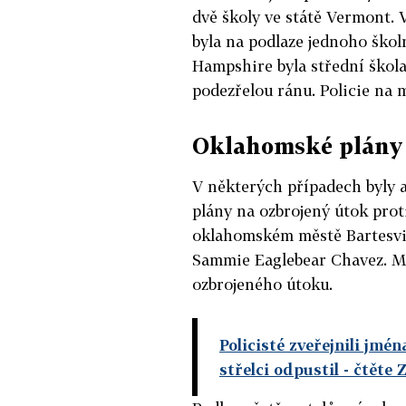
dvě školy ve státě Vermont. V
byla na podlaze jednoho škol
Hampshire byla střední škola u
podezřelou ránu. Policie na 
Oklahomské plány
V některých případech byly 
plány na ozbrojený útok proti
oklahomském městě Bartesvil
Sammie Eaglebear Chavez. Ml
ozbrojeného útoku.
Policisté zveřejnili jmé
střelci odpustil
- čtěte 