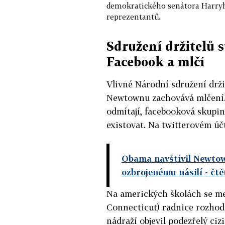
demokratického senátora Harryh
reprezentantů.
Sdružení držitelů s
Facebook a mlčí
Vlivné Národní sdružení drži
Newtownu zachovává mlčení. 
odmítají, facebooková skupina
existovat. Na twitterovém úč
Obama navštívil Newtown.
ozbrojenému násilí
- čt
Na amerických školách se mez
Connecticut) radnice rozhodl
nádraží objevil podezřelý ciz