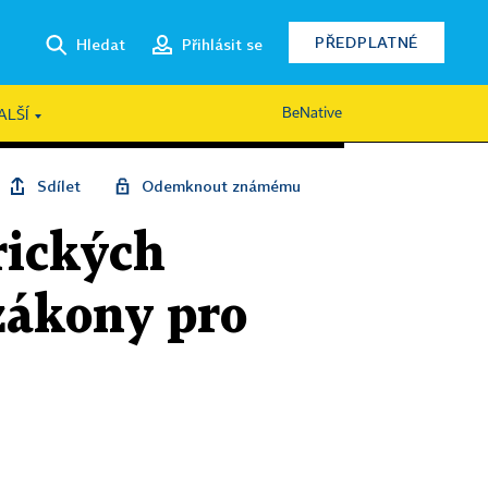
PŘEDPLATNÉ
Hledat
Přihlásit se
BeNative
ALŠÍ
Sdílet
Odemknout známému
rických
 zákony pro