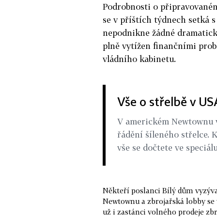
Podrobnosti o připravovaném
se v příštích týdnech setká 
nepodnikne žádné dramatické
plně vytížen finančními pro
vládního kabinetu.
Vše o střelbě v US
V americkém Newtownu v p
řádění šíleného střelce. 
vše se dočtete ve speciá
Někteří poslanci Bílý dům vyzývaj
Newtownu a zbrojařská lobby se v
už i zastánci volného prodeje z