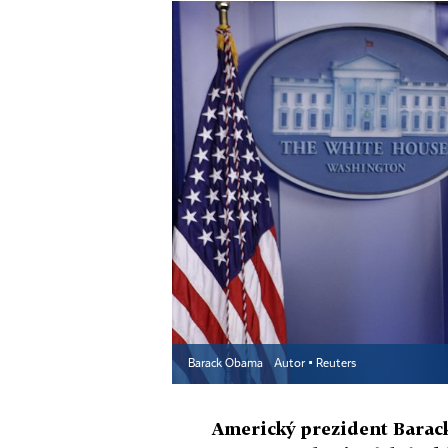
Barack Obama
Autor ▪
Reuters
Americký prezident Barack