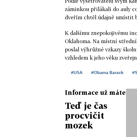
Podle vyšetřovatelů svým k
záminkou přilákali do auly co
dveřím chtěl údajně umístit b
K dalšímu znepokojivému inci
Oklahoma. Na místní střední 
poslal výhrůžné vzkazy škol
vzhledem k jeho věku zveřejn
#USA
#Obama Barack
#S
Informace už máte
Teď je čas
procvičit
mozek