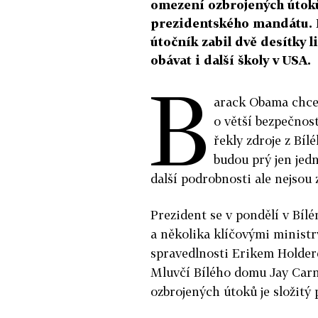
omezení ozbrojených útoků
prezidentského mandátu. R
útočník zabil dvě desítky l
obávat i další školy v USA.
B
arack Obama chce 
o větší bezpečnost
řekly zdroje z Bíl
budou prý jen jed
další podrobnosti ale nejsou
Prezident se v pondělí v Bí
a několika klíčovými ministr
spravedlnosti Erikem Holde
Mluvčí Bílého domu Jay Carn
ozbrojených útoků je složitý 