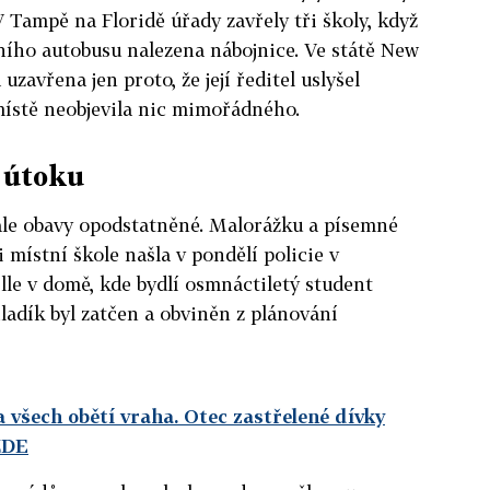
 Tampě na Floridě úřady zavřely tři školy, když
ního autobusu nalezena nábojnice. Ve státě New
zavřena jen proto, že její ředitel uslyšel
místě neobjevila nic mimořádného.
 útoku
ale obavy opodstatněné. Malorážku a písemné
 místní škole našla v pondělí policie v
le v domě, kde bydlí osmnáctiletý student
adík byl zatčen a obviněn z plánování
na všech obětí vraha. Otec zastřelené dívky
ZDE