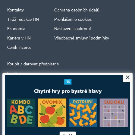
Kontakty
Ochrana osobních údajů
Tiráž redakce HN
Prohlášení o cookies
Economia
Nastavení soukromí
Kariéra v HN
Všeobecné smluvní podmínky
Ceník inzerce
Koupit / darovat předplatné
Eventy
×
Newslettery
RSS kanály
Autorská práva vykonává vydavatel. Bez písemného svolení vydavatele je
zakázáno jakékoli užití částí nebo celku díla, zejména rozmnožování a šíření
jakýmkoli způsobem, mechanickým nebo elektronickým, v českém nebo
jiném jazyce. Bez souhlasu vydavatele je zakázáno též rozmnožování