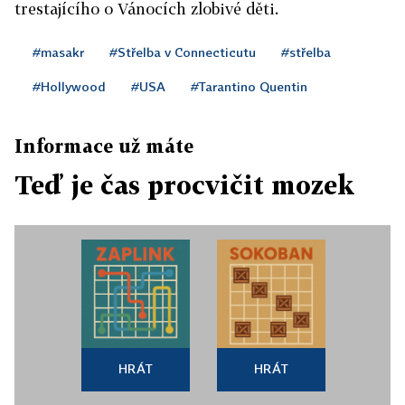
trestajícího o Vánocích zlobivé děti.
#masakr
#Střelba v Connecticutu
#střelba
#Hollywood
#USA
#Tarantino Quentin
Informace už máte
Teď je čas procvičit mozek
HRÁT
HRÁT