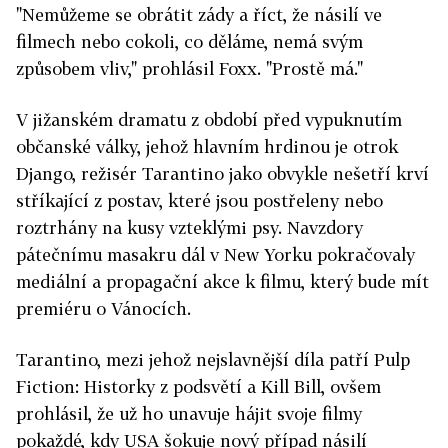
"Nemůžeme se obrátit zády a říct, že násilí ve
filmech nebo cokoli, co děláme, nemá svým
způsobem vliv," prohlásil Foxx. "Prostě má."
V jižanském dramatu z období před vypuknutím
občanské války, jehož hlavním hrdinou je otrok
Django, režisér Tarantino jako obvykle nešetří krví
stříkající z postav, které jsou postřeleny nebo
roztrhány na kusy vzteklými psy. Navzdory
pátečnímu masakru dál v New Yorku pokračovaly
mediální a propagační akce k filmu, který bude mít
premiéru o Vánocích.
Tarantino, mezi jehož nejslavnější díla patří Pulp
Fiction: Historky z podsvětí a Kill Bill, ovšem
prohlásil, že už ho unavuje hájit svoje filmy
pokaždé, kdy USA šokuje nový případ násilí