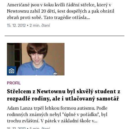
Američané jsou v šoku kvůli řádění střelce, který v
Newtownu zabil 20 dětí, šest dospělých a pak obrátil
zbraň proti sobě. Tato tragédie otřásla...
15. 12. 2012 ▪ 2 min. čtení
PROFIL
Střelcem z Newtownu byl skvělý student z
rozpadlé rodiny, ale i utlačovaný samotář
Adam Lanza trpěl lehkou formou autismu. Podle
rodinných známých nebyl "úplně v pořádku", byl
trochu zvláštní. V pátek v základní škole v...
15. 12. 2012 ▪ 5 min. čtení