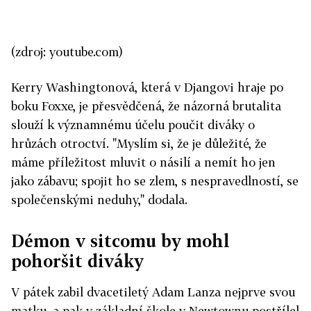
(zdroj: youtube.com)
Kerry Washingtonová, která v Djangovi hraje po
boku Foxxe, je přesvědčená, že názorná brutalita
slouží k významnému účelu poučit diváky o
hrůzách otroctví. "Myslím si, že je důležité, že
máme příležitost mluvit o násilí a nemít ho jen
jako zábavu; spojit ho se zlem, s nespravedlností, se
společenskými neduhy," dodala.
Démon v sitcomu by mohl
pohoršit diváky
V pátek zabil dvacetiletý Adam Lanza nejprve svou
matku, a pak v základní škole v Newtownu postřílel