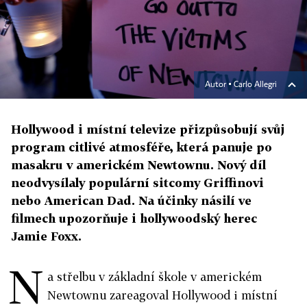
Autor ▪
Carlo Allegri
Hollywood i místní televize přizpůsobují svůj
program citlivé atmosféře, která panuje po
masakru v americkém Newtownu. Nový díl
neodvysílaly populární sitcomy Griffinovi
nebo American Dad. Na účinky násilí ve
filmech upozorňuje i hollywoodský herec
Jamie Foxx.
N
a střelbu v základní škole v americkém
Newtownu zareagoval Hollywood i místní