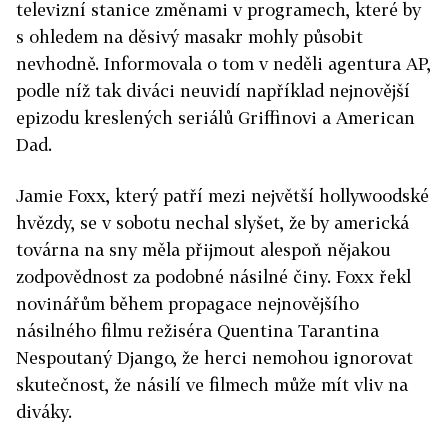
televizní stanice změnami v programech, které by
s ohledem na děsivý masakr mohly působit
nevhodně. Informovala o tom v neděli agentura AP,
podle níž tak diváci neuvidí například nejnovější
epizodu kreslených seriálů Griffinovi a American
Dad.
Jamie Foxx, který patří mezi největší hollywoodské
hvězdy, se v sobotu nechal slyšet, že by americká
továrna na sny měla přijmout alespoň nějakou
zodpovědnost za podobné násilné činy. Foxx řekl
novinářům během propagace nejnovějšího
násilného filmu režiséra Quentina Tarantina
Nespoutaný Django, že herci nemohou ignorovat
skutečnost, že násilí ve filmech může mít vliv na
diváky.