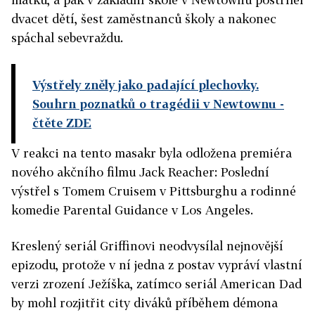
dvacet dětí, šest zaměstnanců školy a nakonec
spáchal sebevraždu.
Výstřely zněly jako padající plechovky.
Souhrn poznatků o tragédii v Newtownu
-
čtěte ZDE
V reakci na tento masakr byla odložena premiéra
nového akčního filmu Jack Reacher: Poslední
výstřel s Tomem Cruisem v Pittsburghu a rodinné
komedie Parental Guidance v Los Angeles.
Kreslený seriál Griffinovi neodvysílal nejnovější
epizodu, protože v ní jedna z postav vypráví vlastní
verzi zrození Ježíška, zatímco seriál American Dad
by mohl rozjitřit city diváků příběhem démona