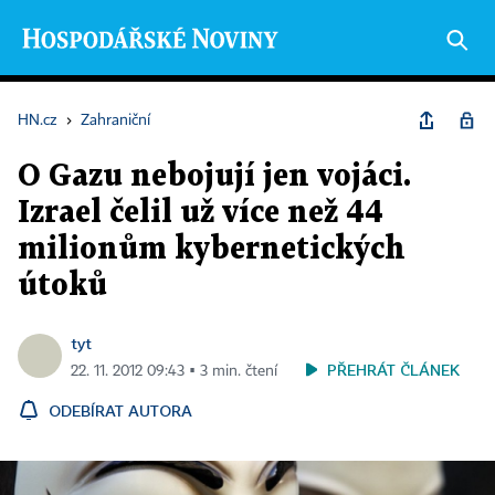
HN.cz
›
Zahraniční
O Gazu nebojují jen vojáci.
Izrael čelil už více než 44
milionům kybernetických
útoků
tyt
PŘEHRÁT ČLÁNEK
22. 11. 2012 09:43 ▪ 3 min. čtení
ODEBÍRAT AUTORA