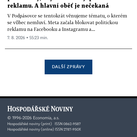
reklamu. A hlavní oběť je nečekaná
V Podpásovce se tentokrát věnujeme tématu, o kterém
se vůbec nemluví. Meta začala blokovat politickou
reklamu na Facebooku a Instagramu a...
7. 8. 2026 ▪ 55:23 min.
DALŠÍ ZPRÁVY
©
1996-2026
Economia, a.s.
Hospodářské noviny (print) ISSN 0862-9587
Hospodářské noviny (online) ISSN 2787-950X