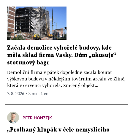
Začala demolice vyhořelé budovy, kde
měla sklad firma Vasky. Dům „ukusuje“
stotunový bagr
Demoliční firma v pátek dopoledne začala bourat
výškovou budovu v někdejším továrním areálu ve Zlíně,
která v červenci vyhořela. Zničený objekt...
7. 8. 2026 ▪ 3 min. čtení
PETR HONZEJK
„Prolhaný hlupák v čele nemyslícího