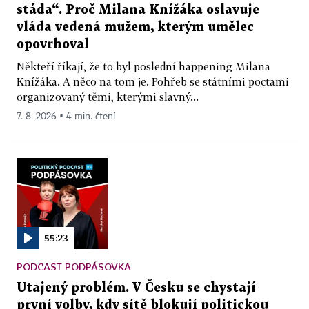
stáda“. Proč Milana Knížáka oslavuje
vláda vedená mužem, kterým umělec
opovrhoval
Někteří říkají, že to byl poslední happening Milana
Knížáka. A něco na tom je. Pohřeb se státními poctami
organizovaný těmi, kterými slavný...
7. 8. 2026 ▪ 4 min. čtení
55:23
PODCAST PODPÁSOVKA
Utajený problém. V Česku se chystají
první volby, kdy sítě blokují politickou