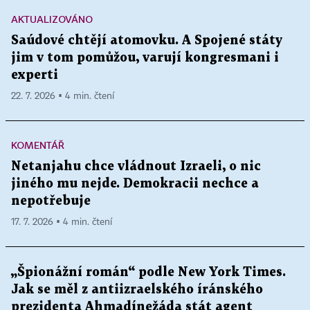
AKTUALIZOVÁNO
Saúdové chtějí atomovku. A Spojené státy
jim v tom pomůžou, varují kongresmani i
experti
22. 7. 2026 ▪ 4 min. čtení
KOMENTÁŘ
Netanjahu chce vládnout Izraeli, o nic
jiného mu nejde. Demokracii nechce a
nepotřebuje
17. 7. 2026 ▪ 4 min. čtení
„Špionážní román“ podle New York Times.
Jak se měl z antiizraelského íránského
prezidenta Ahmadínežáda stát agent