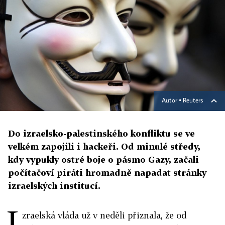
Autor ▪
Reuters
Do izraelsko-palestinského konfliktu se ve
velkém zapojili i hackeři. Od minulé středy,
kdy vypukly ostré boje o pásmo Gazy, začali
počítačoví piráti hromadně napadat stránky
izraelských institucí.
I
zraelská vláda už v neděli přiznala, že od