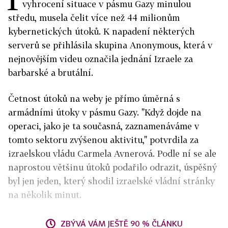
vyhrocení situace v pásmu Gazy minulou
středu, musela čelit více než 44 milionům
kybernetických útoků. K napadení některých
serverů se přihlásila skupina Anonymous, která v
nejnovějším videu označila jednání Izraele za
barbarské a brutální.
Četnost útoků na weby je přímo úměrná s
armádními útoky v pásmu Gazy. "Když dojde na
operaci, jako je ta současná, zaznamenáváme v
tomto sektoru zvýšenou aktivitu," potvrdila za
izraelskou vládu Carmela Avnerová. Podle ní se ale
naprostou většinu útoků podařilo odrazit, úspěšný
byl jen jeden, který shodil izraelské vládní stránky
na několik minut.
ZBÝVÁ VÁM JEŠTĚ 90 % ČLÁNKU