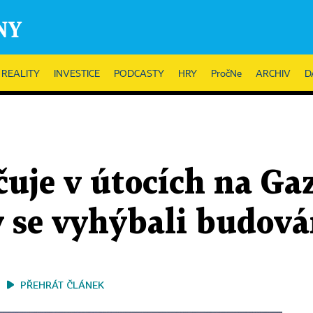
REALITY
INVESTICE
PODCASTY
HRY
PročNe
ARCHIV
D
čuje v útocích na Ga
aby se vyhýbali budo
PŘEHRÁT ČLÁNEK