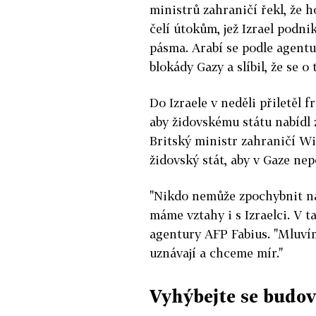
ministrů zahraničí řekl, že h
čelí útokům, jež Izrael podni
pásma. Arabí se podle agentu
blokády Gazy a slíbil, že se o 
Do Izraele v neděli přiletěl 
aby židovskému státu nabídl 
Britský ministr zahraničí W
židovský stát, aby v Gaze ne
"Nikdo nemůže zpochybnit na
máme vztahy i s Izraelci. V t
agentury AFP Fabius. "Mluvím
uznávají a chceme mír."
Vyhýbejte se budo