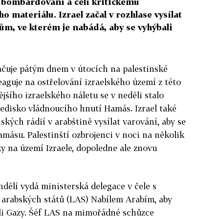
 bombardování a čelí kritickému
o materiálu. Izrael začal v rozhlase vysílat
tům, ve kterém je nabádá, aby se vyhýbali
ačuje pátým dnem v útocích na palestinské
aguje na ostřelování izraelského území z této
jšího izraelského náletu se v neděli stalo
edisko vládnoucího hnutí Hamás. Izrael také
ských rádií v arabštině vysílat varování, aby se
amásu. Palestinští ozbrojenci v noci na několik
ky na území Izraele, dopoledne ale znovu
ondělí vydá ministerská delegace v čele s
arabských států (LAS) Nabílem Arabím, aby
teli Gazy. Šéf LAS na mimořádné schůzce