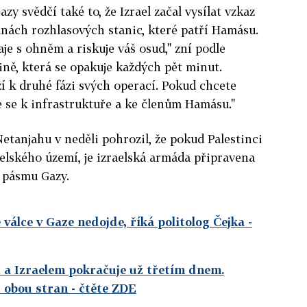
zy svědčí také to, že Izrael začal vysílat vzkaz
lnách rozhlasových stanic, které patří Hamásu.
je s ohněm a riskuje váš osud," zní podle
ině, která se opakuje každých pět minut.
íží k druhé fázi svých operací. Pokud chcete
te se k infrastruktuře a ke členům Hamásu."
etanjahu v neděli pohrozil, že pokud Palestinci
elského území, je izraelská armáda připravena
i pásmu Gazy.
álce v Gaze nedojde, říká politolog Čejka
-
u a Izraelem pokračuje už třetím dnem.
z obou stran
- čtěte ZDE