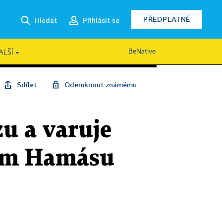
PŘEDPLATNÉ
Hledat
Přihlásit se
BeNative
ALŠÍ
Sdílet
Odemknout známému
zu a varuje
vám Hamásu