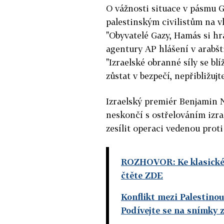
O vážnosti situace v pásmu Ga
palestinským civilistům na v
"Obyvatelé Gazy, Hamás si hra
agentury AP hlášení v arabšt
"Izraelské obranné síly se bl
zůstat v bezpečí, nepřibližuj
Izraelský premiér Benjamin N
neskončí s ostřelováním izra
zesílit operaci vedenou prot
ROZHOVOR: Ke klasické v
čtěte ZDE
Konflikt mezi Palestino
Podívejte se na snímky 