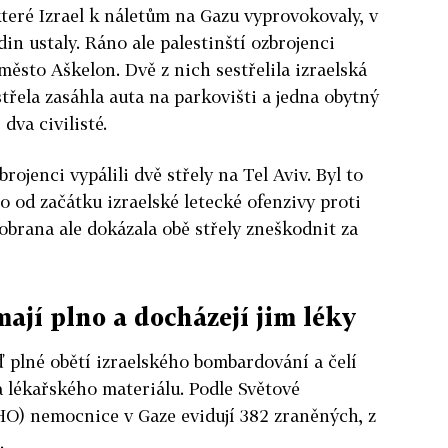
které Izrael k náletům na Gazu vyprovokovaly, v
in ustaly. Ráno ale palestinští ozbrojenci
 město Aškelon. Dvě z nich sestřelila izraelská
třela zasáhla auta na parkovišti a jedna obytný
dva civilisté.
rojenci vypálili dvě střely na Tel Aviv. Byl to
o od začátku izraelské letecké ofenzivy proti
obrana ale dokázala obě střely zneškodnit za
ají plno a docházejí jim léky
 plné obětí izraelského bombardování a čelí
 lékařského materiálu. Podle Světové
O) nemocnice v Gaze evidují 382 zraněných, z
.