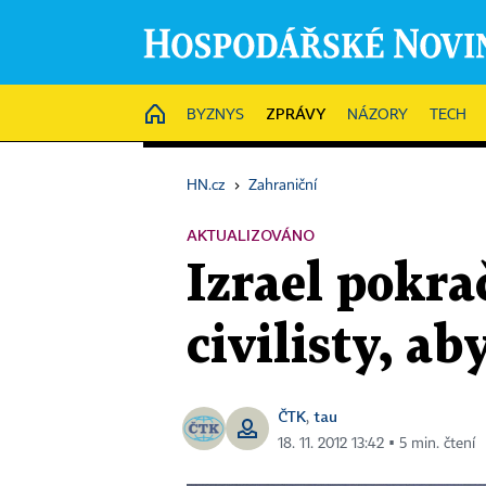
ZPRÁVY
HOME
BYZNYS
NÁZORY
TECH
HN.cz
›
Zahraniční
AKTUALIZOVÁNO
Izrael pokra
civilisty, 
ČTK
tau
,
18. 11. 2012 13:42 ▪ 5 min. čtení