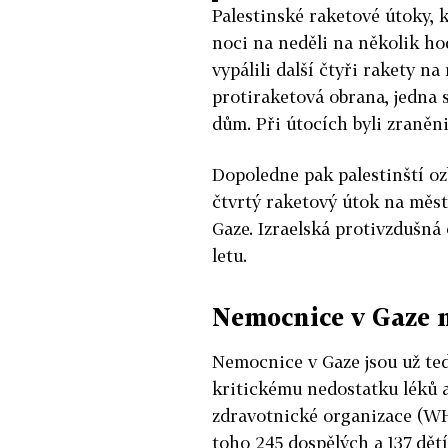
Palestinské raketové útoky, 
noci na neděli na několik hod
vypálili další čtyři rakety na
protiraketová obrana, jedna s
dům. Při útocích byli zraněni 
Dopoledne pak palestinští ozb
čtvrtý raketový útok na měst
Gaze. Izraelská protivzdušná 
letu.
Nemocnice v Gaze m
Nemocnice v Gaze jsou už teď
kritickému nedostatku léků a
zdravotnické organizace (WH
toho 245 dospělých a 137 dětí