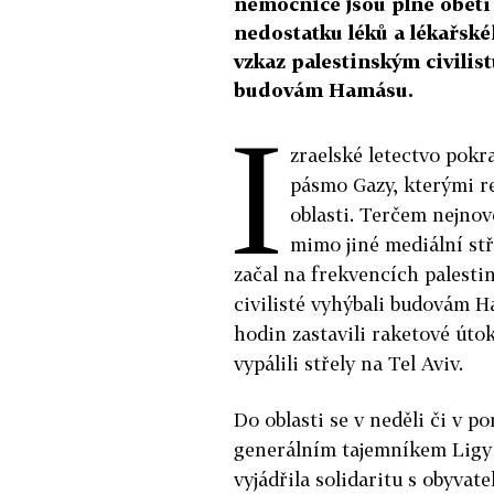
nemocnice jsou plné obětí
nedostatku léků a lékařskéh
vzkaz palestinským civilis
budovám Hamásu.
I
zraelské letectvo pokr
pásmo Gazy, kterými re
oblasti. Terčem nejnově
mimo jiné mediální stř
začal na frekvencích palestin
civilisté vyhýbali budovám H
hodin zastavili raketové úto
vypálili střely na Tel Aviv.
Do oblasti se v neděli či v p
generálním tajemníkem Ligy 
vyjádřila solidaritu s obyva