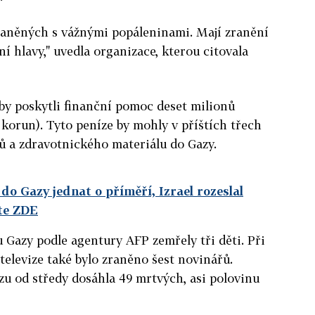
aněných s vážnými popáleninami. Mají zranění
í hlavy," uvedla organizace, kterou citovala
by poskytli finanční pomoc deset milionů
 korun). Tyto peníze by mohly v příštích třech
ků a zdravotnického materiálu do Gazy.
do Gazy jednat o příměří, Izrael rozeslal
te ZDE
u Gazy podle agentury AFP zemřely tři děti. Při
televize také bylo zraněno šest novinářů.
zu od středy dosáhla 49 mrtvých, asi polovinu