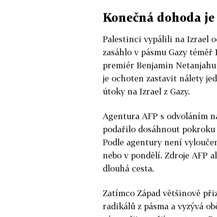
Konečná dohoda je
Palestinci vypálili na Izrael 
zasáhlo v pásmu Gazy téměř 1
premiér Benjamin Netanjahu
je ochoten zastavit nálety je
útoky na Izrael z Gazy.
Agentura AFP s odvoláním na 
podařilo dosáhnout pokroku v
Podle agentury není vyloučeno
nebo v pondělí. Zdroje AFP a
dlouhá cesta.
Zatímco Západ většinově přiz
radikálů z pásma a vyzývá obě