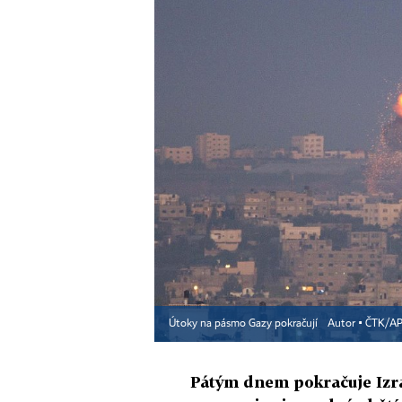
Útoky na pásmo Gazy pokračují
Autor ▪
ČTK/A
Pátým dnem pokračuje Izra