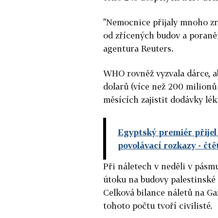
"Nemocnice přijaly mnoho zr
od zřícených budov a poraněn
agentura Reuters.
WHO rovněž vyzvala dárce, a
dolarů (více než 200 milionů
měsících zajistit dodávky lé
Egyptský premiér přijel 
povolávací rozkazy
- čtě
Při náletech v neděli v pásm
útoku na budovy palestinské 
Celková bilance náletů na Ga
tohoto počtu tvoří civilisté.