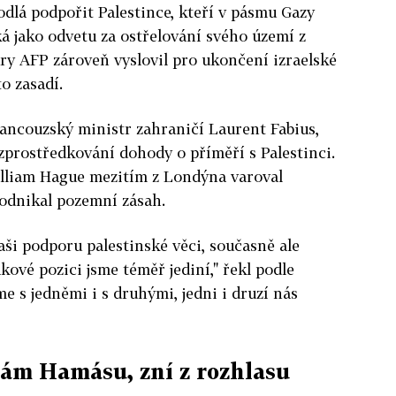
odlá podpořit Palestince, kteří v pásmu Gazy
ká jako odvetu za ostřelování svého území z
ry AFP zároveň vyslovil pro ukončení izraelské
to zasadí.
francouzský ministr zahraničí Laurent Fabius,
zprostředkování dohody o příměří s Palestinci.
illiam Hague mezitím z Londýna varoval
podnikal pozemní zásah.
ši podporu palestinské věci, současně ale
akové pozici jsme téměř jediní," řekl podle
e s jedněmi i s druhými, jedni i druzí nás
vám Hamásu, zní z rozhlasu