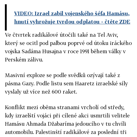
VIDEO: Izrael zabil vojenského šéfa Hamásu,
hnutí vyhrožuje tvrdou odplatou
- čtěte ZDE
Ve čtvrtek radikálové útočili také na Tel Aviv,
který se ocitl pod palbou poprvé od útoku iráckého
vojska Sadáma Husajna v roce 1991 během války v
Perském zálivu.
Masivní exploze se podle svědků ozývají také z
pásma Gazy. Podle listu sem Haaretz izraelské síly
vyslaly už více než 600 raket.
Konflikt mezi oběma stranami vrcholí od středy,
kdy izraelští vojáci při cílené akci usmrtili velitele
Hamásu Ahmada Džabaríma jedoucího v tu chvíli
automobilu. Palestinští radikálové za poslední tři