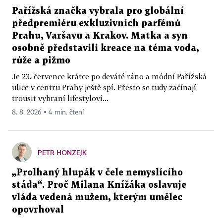
Pařížská značka vybrala pro globální
předpremiéru exkluzivních parfémů
Prahu, Varšavu a Krakov. Matka a syn
osobně představili kreace na téma voda,
růže a pižmo
Je 23. července krátce po deváté ráno a módní Pařížská
ulice v centru Prahy ještě spí. Přesto se tudy začínají
trousit vybraní lifestyloví...
8. 8. 2026 ▪ 4 min. čtení
PETR HONZEJK
„Prolhaný hlupák v čele nemyslícího
stáda“. Proč Milana Knížáka oslavuje
vláda vedená mužem, kterým umělec
opovrhoval