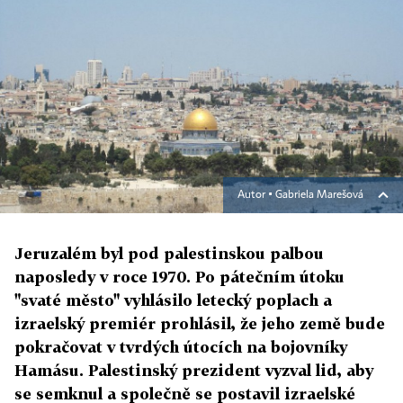
Autor ▪
Gabriela Marešová
Jeruzalém byl pod palestinskou palbou
naposledy v roce 1970. Po pátečním útoku
"svaté město" vyhlásilo letecký poplach a
izraelský premiér prohlásil, že jeho země bude
pokračovat v tvrdých útocích na bojovníky
Hamásu. Palestinský prezident vyzval lid, aby
se semknul a společně se postavil izraelské