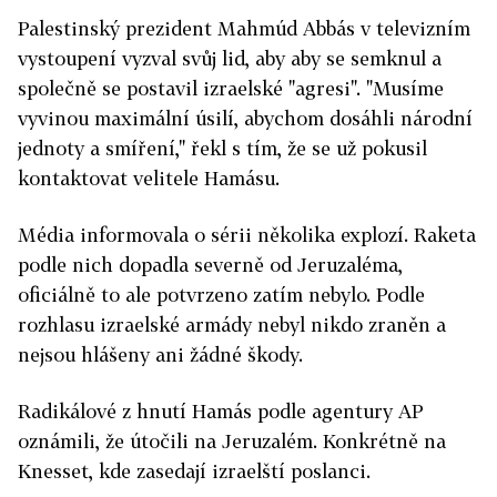
Palestinský prezident Mahmúd Abbás v televizním
vystoupení vyzval svůj lid, aby aby se semknul a
společně se postavil izraelské "agresi". "Musíme
vyvinou maximální úsilí, abychom dosáhli národní
jednoty a smíření," řekl s tím, že se už pokusil
kontaktovat velitele Hamásu.
Média informovala o sérii několika explozí. Raketa
podle nich dopadla severně od Jeruzaléma,
oficiálně to ale potvrzeno zatím nebylo. Podle
rozhlasu izraelské armády nebyl nikdo zraněn a
nejsou hlášeny ani žádné škody.
Radikálové z hnutí Hamás podle agentury AP
oznámili, že útočili na Jeruzalém. Konkrétně na
Knesset, kde zasedají izraelští poslanci.