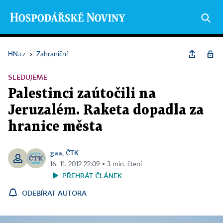
HN.cz
›
Zahraniční
SLEDUJEME
Palestinci zaútočili na
Jeruzalém. Raketa dopadla za
hranice města
gaa
ČTK
,
16. 11. 2012 22:09 ▪ 3 min. čtení
PŘEHRÁT ČLÁNEK
ODEBÍRAT AUTORA