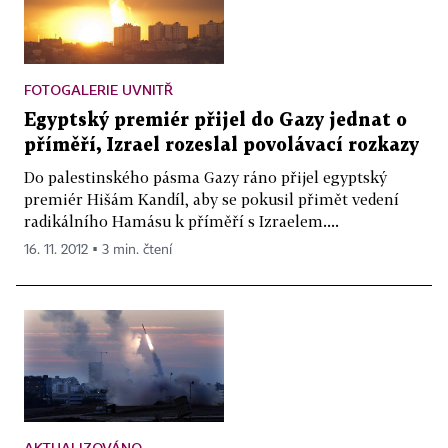
FOTOGALERIE UVNITŘ
Egyptský premiér přijel do Gazy jednat o
příměří, Izrael rozeslal povolávací rozkazy
Do palestinského pásma Gazy ráno přijel egyptský
premiér Hišám Kandíl, aby se pokusil přimět vedení
radikálního Hamásu k příměří s Izraelem....
16. 11. 2012 ▪ 3 min. čtení
AKTUALIZOVÁNO