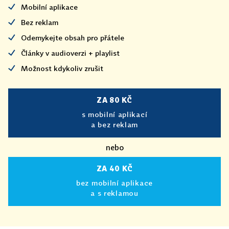
Mobilní aplikace
Bez reklam
Odemykejte obsah pro přátele
Články v audioverzi + playlist
Možnost kdykoliv zrušit
ZA 80 KČ
s mobilní aplikací
a bez reklam
nebo
ZA 40 KČ
bez mobilní aplikace
a s reklamou