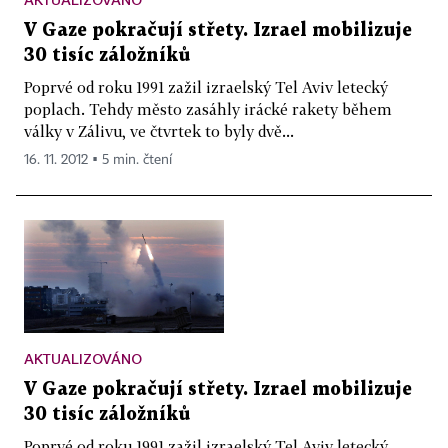
V Gaze pokračují střety. Izrael mobilizuje
30 tisíc záložníků
Poprvé od roku 1991 zažil izraelský Tel Aviv letecký
poplach. Tehdy město zasáhly irácké rakety během
války v Zálivu, ve čtvrtek to byly dvě...
16. 11. 2012 ▪ 5 min. čtení
AKTUALIZOVÁNO
V Gaze pokračují střety. Izrael mobilizuje
30 tisíc záložníků
Poprvé od roku 1991 zažil izraelský Tel Aviv letecký