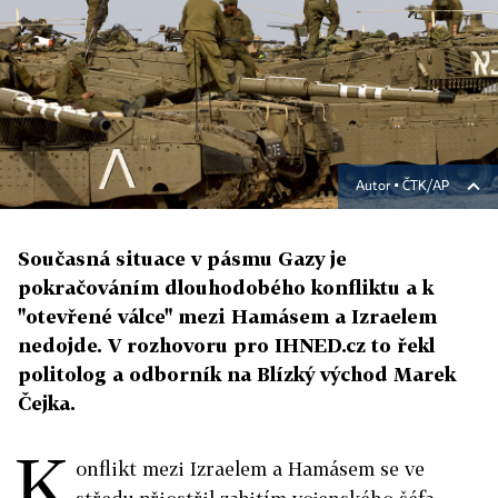
Autor ▪
ČTK/AP
Současná situace v pásmu Gazy je
pokračováním dlouhodobého konfliktu a k
"otevřené válce" mezi Hamásem a Izraelem
nedojde. V rozhovoru pro IHNED.cz to řekl
politolog a odborník na Blízký východ Marek
Čejka.
K
onflikt mezi Izraelem a Hamásem se ve