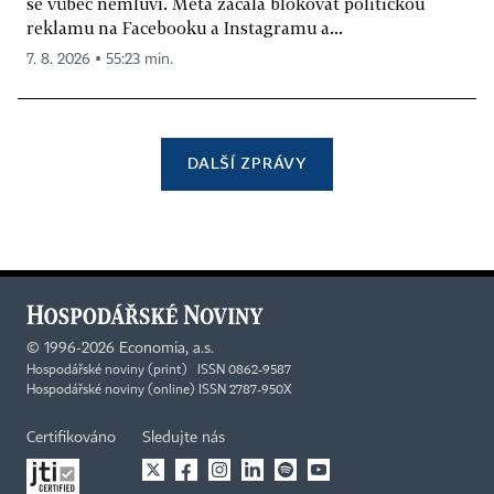
se vůbec nemluví. Meta začala blokovat politickou
reklamu na Facebooku a Instagramu a...
7. 8. 2026 ▪ 55:23 min.
DALŠÍ ZPRÁVY
©
1996-2026
Economia, a.s.
Hospodářské noviny (print) ISSN 0862-9587
Hospodářské noviny (online) ISSN 2787-950X
Certifikováno
Sledujte nás