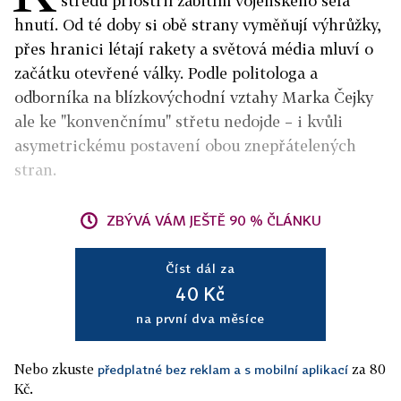
středu přiostřil zabitím vojenského šéfa
hnutí. Od té doby si obě strany vyměňují výhrůžky,
přes hranici létají rakety a světová média mluví o
začátku otevřené války. Podle politologa a
odborníka na blízkovýchodní vztahy Marka Čejky
ale ke "konvenčnímu" střetu nedojde – i kvůli
asymetrickému postavení obou znepřátelených
stran.
ZBÝVÁ VÁM JEŠTĚ 90 % ČLÁNKU
Číst dál za
40 Kč
na první dva měsíce
Nebo zkuste
za 80
předplatné bez reklam a s mobilní aplikací
Kč.