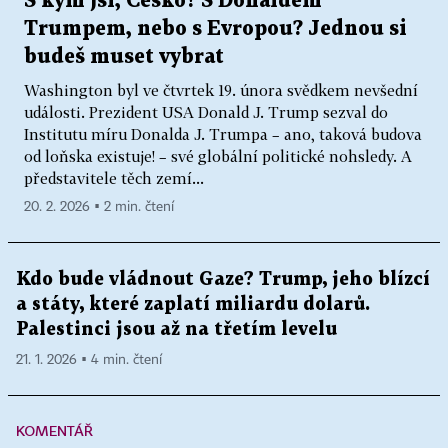
S kým jsi, Česko? S Donaldem
Trumpem, nebo s Evropou? Jednou si
budeš muset vybrat
Washington byl ve čtvrtek 19. února svědkem nevšední
události. Prezident USA Donald J. Trump sezval do
Institutu míru Donalda J. Trumpa – ano, taková budova
od loňska existuje! – své globální politické nohsledy. A
představitele těch zemí...
20. 2. 2026 ▪ 2 min. čtení
Kdo bude vládnout Gaze? Trump, jeho blízcí
a státy, které zaplatí miliardu dolarů.
Palestinci jsou až na třetím levelu
21. 1. 2026 ▪ 4 min. čtení
KOMENTÁŘ