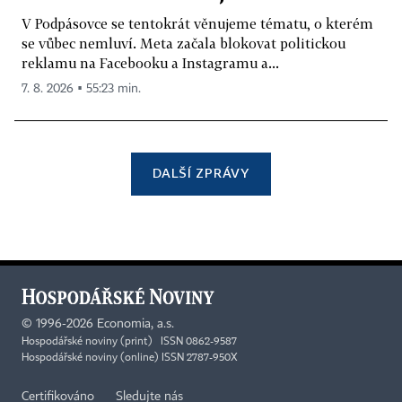
V Podpásovce se tentokrát věnujeme tématu, o kterém
se vůbec nemluví. Meta začala blokovat politickou
reklamu na Facebooku a Instagramu a...
7. 8. 2026 ▪ 55:23 min.
DALŠÍ ZPRÁVY
©
1996-2026
Economia, a.s.
Hospodářské noviny (print) ISSN 0862-9587
Hospodářské noviny (online) ISSN 2787-950X
Certifikováno
Sledujte nás