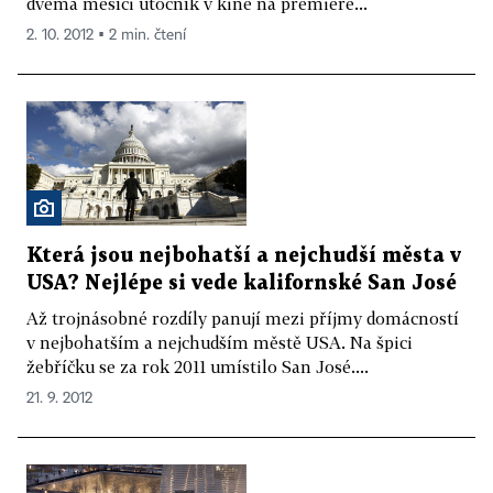
dvěma měsíci útočník v kině na premiéře...
2. 10. 2012 ▪ 2 min. čtení
Která jsou nejbohatší a nejchudší města v
USA? Nejlépe si vede kalifornské San José
Až trojnásobné rozdíly panují mezi příjmy domácností
v nejbohatším a nejchudším městě USA. Na špici
žebříčku se za rok 2011 umístilo San José....
21. 9. 2012