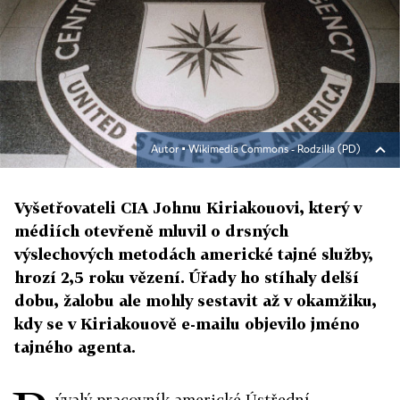
Autor ▪
Wikimedia Commons - Rodzilla (PD)
Vyšetřovateli CIA Johnu Kiriakouovi, který v
médiích otevřeně mluvil o drsných
výslechových metodách americké tajné služby,
hrozí 2,5 roku vězení. Úřady ho stíhaly delší
dobu, žalobu ale mohly sestavit až v okamžiku,
kdy se v Kiriakouově e-mailu objevilo jméno
tajného agenta.
ývalý pracovník americké Ústřední