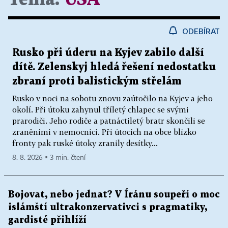
ODEBÍRAT
Rusko při úderu na Kyjev zabilo další
dítě. Zelenskyj hledá řešení nedostatku
zbraní proti balistickým střelám
Rusko v noci na sobotu znovu zaútočilo na Kyjev a jeho
okolí. Při útoku zahynul tříletý chlapec se svými
prarodiči. Jeho rodiče a patnáctiletý bratr skončili se
zraněními v nemocnici. Při útocích na obce blízko
fronty pak ruské útoky zranily desítky...
8. 8. 2026 ▪ 3 min. čtení
Bojovat, nebo jednat? V Íránu soupeří o moc
islámští ultrakonzervativci s pragmatiky,
gardisté přihlíží