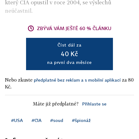
který CIA opustil v roce 2004, se výslechů
neúčastnil.
ZBÝVÁ VÁM JEŠTĚ 60 % ČLÁNKU
Číst dál za
40 Kč
na první dva měsíce
Nebo zkuste
za 80
předplatné bez reklam a s mobilní aplikací
Kč.
Máte již předplatné?
Přihlaste se
#USA
#CIA
#soud
#špionáž