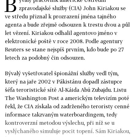
B
zpravodajské služby (CIA) John Kiriakou se
ve středu přiznal k prozrazení jména tajného
agenta a bude zřejmě odsouzen k trestu dvou a půl
let vězení. Kiriakou odhalil agentovo jméno v
elektronické poště v roce 2008. Podle agentury
Reuters se stane nejspíš prvním, kdo bude po 27
letech za podobný čin odsouzen.
Bývalý vyšetřovatel špionážní služby vedl tým,
který na jaře 2002 v Pákistánu dopadl zástupce
šéfa teroristické sítě Al-Káida Abú Zubajdu. Listu
The Washington Post a americkým televizím poté
řekl, že CIA získala od zadrženého teroristy cenné
informace takzvaným waterboardingem, tedy
kontroverzní metodou výslechu, při níž se u
vyslýchaného simuluje pocit topení. Sám Kiriakou,