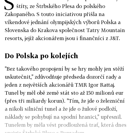
S
štíty, ze Štrbského Plesa do polského
Zakopaného. S touto iniciativou přišla na
víkendové jednání olympijských výborů Polska a
Slovenska do Krakova společnost Tatry Mountain
resorts, jejíž akcionářem jsou i finančníci z J&T.
Do Polska po kolejích
"Bez takového propojení by se hry mohly jen stěží
uskutečnit," zdůvodňuje předseda dozorčí rady a
jeden z největších akcionářů TMR Igor Rattaj.
Tunel by měl obě země stát sto až 150 milionů eur
(přes tři miliardy korun). "Tím, že jde o železniční
a nikoli silniční tunel a že jde o žulové podloží,
náklady se pohybují na spodní hranici," upřesnil.
Tunelem by měla vést prodloužená trať, která dnes
spojuje Štrbské Pleso s Popradem.