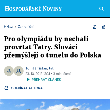
HN.cz
›
Zahraniční
Pro olympiádu by nechali
provrtat Tatry. Slováci
přemýšlejí o tunelu do Polska
Tomáš Tišťan
tyt
,
23. 10. 2012 13:31 ▪ 3 min. čtení
PŘEHRÁT ČLÁNEK
ODEBÍRAT AUTORA