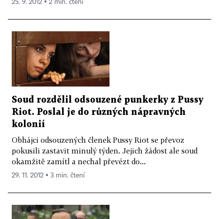
25. 9. 2012 ▪ 2 min. čtení
Soud rozdělil odsouzené punkerky z Pussy
Riot. Poslal je do různých nápravných
kolonií
Obhájci odsouzených členek Pussy Riot se převoz
pokusili zastavit minulý týden. Jejich žádost ale soud
okamžitě zamítl a nechal převézt do...
29. 11. 2012 ▪ 3 min. čtení