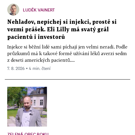
LUDĚK VAINERT
Nehladov, nepíchej si injekci, prostě si
vezmi prášek. Eli Lilly má svatý grál
pacientů i investorů
Injekce si běžní lidé sami píchají jen velmi neradi. Podle
průzkumů má k takové formě užívání léků averzi sedm
z deseti amerických pacientů....
7. 8. 2026 ▪ 4 min. čtení
ZELENÁ OBEC ROKU