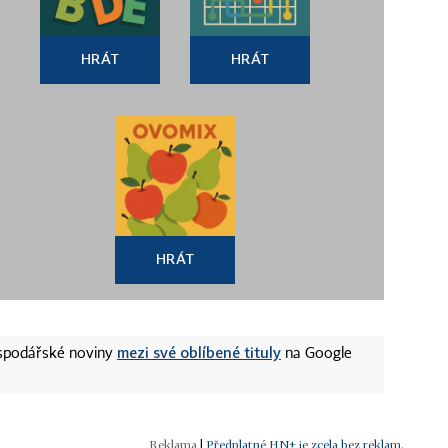
HRÁT
HRÁT
HRÁT
mezi své oblíbené tituly
ospodářské noviny
na Google
|
Předplatné HN+ je zcela bez reklam.