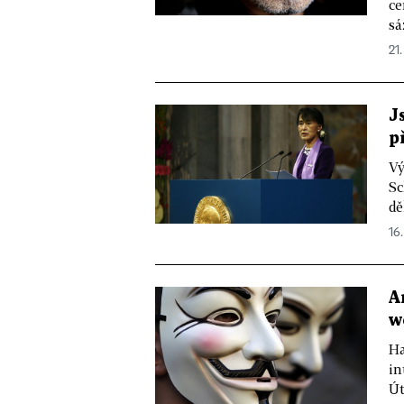
ce
sá
21.
J
p
Vý
Sc
dě
16.
A
w
Ha
in
Út