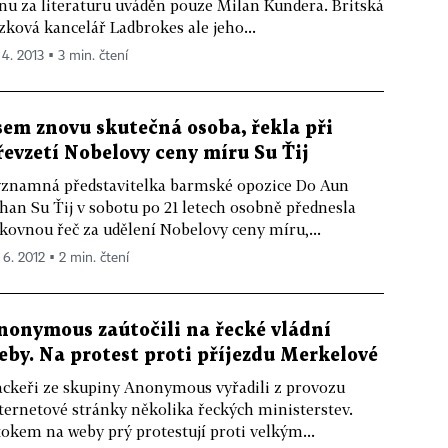
nu za literaturu uváděn pouze Milan Kundera. Britská
zková kancelář Ladbrokes ale jeho...
 4. 2013 ▪ 3 min. čtení
sem znovu skutečná osoba, řekla při
řevzetí Nobelovy ceny míru Su Ťij
znamná představitelka barmské opozice Do Aun
han Su Ťij v sobotu po 21 letech osobně přednesla
kovnou řeč za udělení Nobelovy ceny míru,...
 6. 2012 ▪ 2 min. čtení
nonymous zaútočili na řecké vládní
eby. Na protest proti příjezdu Merkelové
ckeři ze skupiny Anonymous vyřadili z provozu
ternetové stránky několika řeckých ministerstev.
okem na weby prý protestují proti velkým...