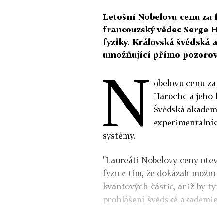
Letošní Nobelovu cenu za 
francouzský vědec Serge H
fyziky. Královská švédská
umožňující přímo pozorova
N
obelovu cenu za
Haroche a jeho 
Švédská akademi
experimentální
systémy.
"Laureáti Nobelovy ceny ote
fyzice tím, že dokázali možn
kvantových částic, aniž by ty
prohlášení švédské akademie