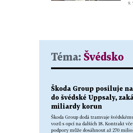
9. 
Téma:
Švédsko
Škoda Group posiluje na
do švédské Uppsaly, zak
miliardy korun
Škoda Group dodá tramvaje švédskému
vozů s opcí na dalších 18. Kontrakt vče
podpory může dosáhnout až 270 milion