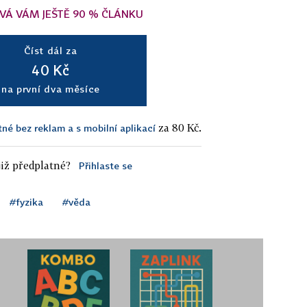
VÁ VÁM JEŠTĚ 90 % ČLÁNKU
Číst dál za
40 Kč
na první dva měsíce
za 80 Kč.
tné bez reklam a s mobilní aplikací
iž předplatné?
Přihlaste se
#fyzika
#věda