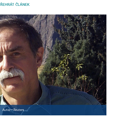
PŘEHRÁT ČLÁNEK
d
Autor ▪
Reuters