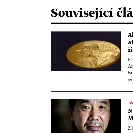
Související čl
A
a
ž
Pě
Af
Ko
27.
T
N
M
Z 