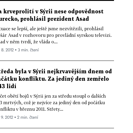
a krveprolití v Sýrii nese odpovědnost
urecko, prohlásil prezident Asad
tuace se lepší, ale ještě jsme nezvítězili, prohlásil
šár Asad v rozhovoru pro provládní syrskou televizi.
ad v něm tvrdí, že vláda o...
 8. 2012 ▪ 3 min. čtení
tředa byla v Sýrii nejkrvavějším dnem od
ačátku konfliktu. Za jediný den zemřelo
43 lidí
čet obětí bojů v Sýrii jen za středu stoupl o dalších
3 mrtvých, což je nejvíce za jediný den od počátku
nfliktu v březnu 2011. Střety...
 9. 2012 ▪ 2 min. čtení