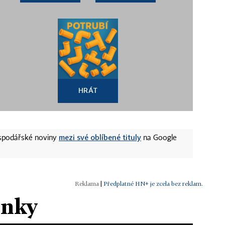
HRÁT
mezi své oblíbené tituly
ospodářské noviny
na Google
|
Předplatné HN+ je zcela bez reklam.
ánky