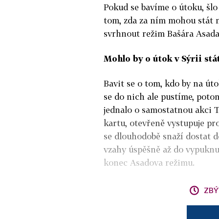
Pokud se bavíme o útoku, šlo
tom, zda za ním mohou stát na
svrhnout režim Bašára Asada, 
Mohlo by o útok v Sýrii st
Bavit se o tom, kdo by na úto
se do nich ale pustíme, poto
jednalo o samostatnou akci 
kartu, otevřeně vystupuje pr
se dlouhodobě snaží dostat do
vzahy úspěšně až do vypuknut
konec Asadova režimu.
ZBÝ