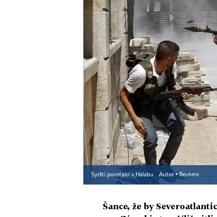
Syrští povstalci v Halabu
Autor ▪
Reuters
Šance, že by Severoatlantic