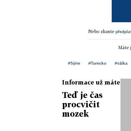
Nebo zkuste
předpla
Máte j
#Sýrie
#Turecko
#válka
Informace už máte
Teď je čas
procvičit
mozek