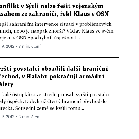
onflikt v Sýrii nelze řešit vojenským
ásahem ze zahraničí, řekl Klaus v OSN
epší zahraniční intervence situaci v problémových
mích, nebo je naopak zhorší? Václav Klaus ve svém
ojevu v OSN zpochybnil úspěšnost...
 9. 2012 ▪ 3 min. čtení
yrští povstalci obsadili další hraniční
řechod, v Halabu pokračují armádní
álety
 řadě ústupků si ve středu připsali syrští povstalci
lý úspěch. Dobyli už čtvrtý hraniční přechod do
recka. Sousední země se kvůli tomu...
 9. 2012 ▪ 3 min. čtení