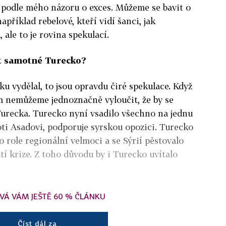
 podle mého názoru o exces. Můžeme se bavit o
příklad rebelové, kteří vidí šanci, jak
ale to je rovina spekulací.
át samotné Turecko?
ku vydělal, to jsou opravdu čiré spekulace. Když
m nemůžeme jednoznačně vyloučit, že by se
Turecka. Turecko nyní vsadilo všechno na jednu
oti Asadovi, podporuje syrskou opozici. Turecko
 role regionální velmoci a se Sýrií pěstovalo
í krize. Z toho důvodu by i Turecko uvítalo
VÁ VÁM JEŠTĚ 60 % ČLÁNKU
Číst dál za