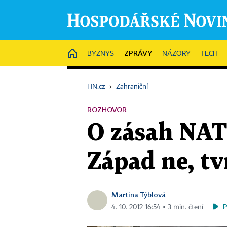
ZPRÁVY
HOME
BYZNYS
NÁZORY
TECH
HN.cz
›
Zahraniční
ROZHOVOR
O zásah NATO
Západ ne, tv
Martina Týblová
4. 10. 2012 16:54 ▪ 3 min. čtení