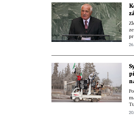
K
z
Zl
ze
pr
26.
S
p
n
Po
ma
Tu
20.