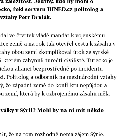
vá záležitost. Jediný, kdo by mohl o
ecko, řekl serveru IHNED.cz politolog a
ztahy Petr Drulák.
dal ve čtvrtek vládě mandát k vojenskému
ce země a na rok tak otevřel cestu k zásahu v
ztahy obou zemí zkomplikoval útok ze syrské
i kterém zahynuli turečtí civilisté. Turecko je
ckou alianci bezprostředně po incidentu
i. Politolog a odborník na mezinárodní vztahy
ný, že západní země do konfliktu nepůjdou a
ou zemí, která by k ozbrojenému zásahu měla
války v Sýrii? Mohl by na ní mít někdo
nit, že na tom rozhodně nemá zájem Sýrie.