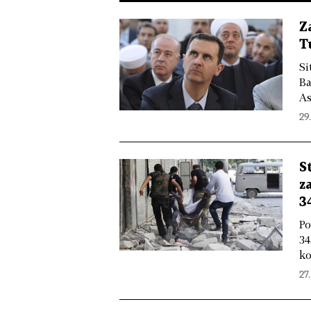
Z
T
Si
Ba
As
29.
S
z
3
Po
34
ko
27.