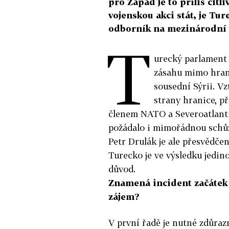
pro Západ je to příliš citli
vojenskou akci stát, je Tur
odborník na mezinárodní v
T
urecký parlament 
zásahu mimo hrani
sousední Sýrii. V
strany hranice, př
členem NATO a Severoatlanti
požádalo i mimořádnou schůz
Petr Drulák je ale přesvědče
Turecko je ve výsledku jedin
důvod.
Znamená incident začátek 
zájem?
V první řadě je nutné zdůraz