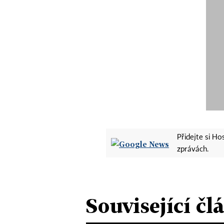
Přidejte si H
zprávách.
Související čl