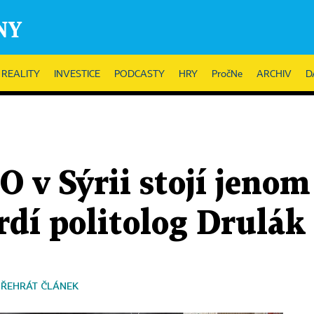
REALITY
INVESTICE
PODCASTY
HRY
PročNe
ARCHIV
D
 v Sýrii stojí jenom
rdí politolog Drulák
PŘEHRÁT ČLÁNEK