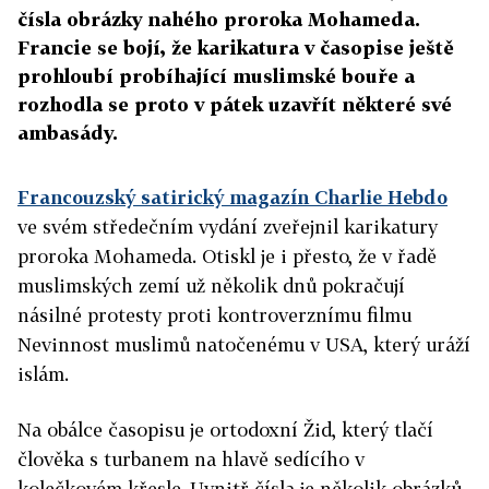
čísla obrázky nahého proroka Mohameda.
Francie se bojí, že karikatura v časopise ještě
prohloubí probíhající muslimské bouře a
rozhodla se proto v pátek uzavřít některé své
ambasády.
Francouzský satirický magazín Charlie Hebdo
ve svém středečním vydání zveřejnil karikatury
proroka Mohameda. Otiskl je i přesto, že v řadě
muslimských zemí už několik dnů pokračují
násilné protesty proti kontroverznímu filmu
Nevinnost muslimů natočenému v USA, který uráží
islám.
Na obálce časopisu je ortodoxní Žid, který tlačí
člověka s turbanem na hlavě sedícího v
kolečkovém křesle. Uvnitř čísla je několik obrázků,