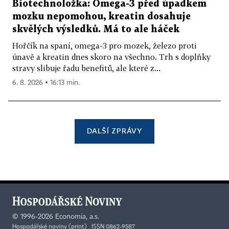
Biotechnoložka: Omega-3 před úpadkem
mozku nepomohou, kreatin dosahuje
skvělých výsledků. Má to ale háček
Hořčík na spaní, omega-3 pro mozek, železo proti
únavě a kreatin dnes skoro na všechno. Trh s doplňky
stravy slibuje řadu benefitů, ale které z...
6. 8. 2026 ▪ 16:13 min.
DALŠÍ ZPRÁVY
©
1996-2026
Economia, a.s.
Hospodářské noviny (print) ISSN 0862-9587