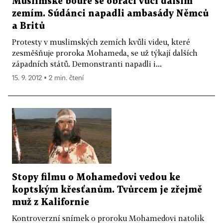
Muslimské bouře se obrací vůči dalším
zemím. Súdánci napadli ambasády Němců
a Britů
Protesty v muslimských zemích kvůli videu, které
zesměšňuje proroka Mohameda, se už týkají dalších
západních států. Demonstranti napadli i...
15. 9. 2012 ▪ 2 min. čtení
Stopy filmu o Mohamedovi vedou ke
koptským křesťanům. Tvůrcem je zřejmě
muž z Kalifornie
Kontroverzní snímek o proroku Mohamedovi natolik