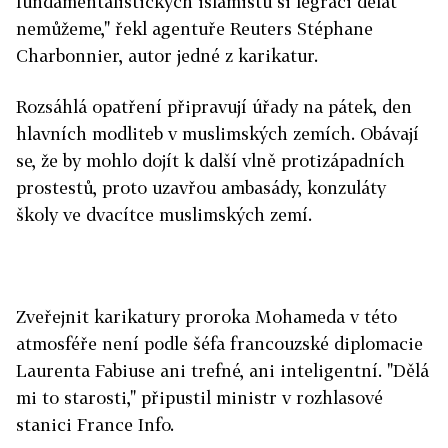
fundamentalistických islamistů si legraci dělat
nemůžeme," řekl agentuře Reuters Stéphane
Charbonnier, autor jedné z karikatur.
Rozsáhlá opatření připravují úřady na pátek, den
hlavních modliteb v muslimských zemích. Obávají
se, že by mohlo dojít k další vlně protizápadních
prostestů, proto uzavřou ambasády, konzuláty
školy ve dvacítce muslimských zemí.
Zveřejnit karikatury proroka Mohameda v této
atmosféře není podle šéfa francouzské diplomacie
Laurenta Fabiuse ani trefné, ani inteligentní. "Dělá
mi to starosti," připustil ministr v rozhlasové
stanici France Info.