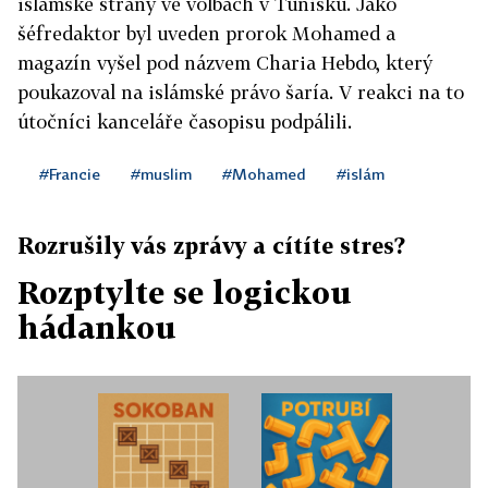
islámské strany ve volbách v Tunisku. Jako
šéfredaktor byl uveden prorok Mohamed a
magazín vyšel pod názvem Charia Hebdo, který
poukazoval na islámské právo šaría. V reakci na to
útočníci kanceláře časopisu podpálili.
#Francie
#muslim
#Mohamed
#islám
Rozrušily vás zprávy a cítíte stres?
Rozptylte se logickou
hádankou