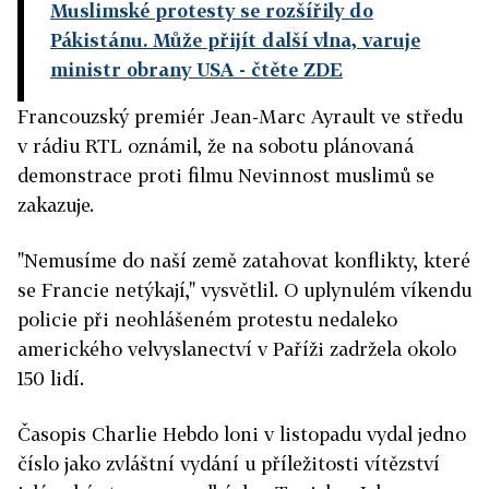
Muslimské protesty se rozšířily do
Pákistánu. Může přijít další vlna, varuje
ministr obrany USA
- čtěte ZDE
Francouzský premiér Jean-Marc Ayrault ve středu
v rádiu RTL oznámil, že na sobotu plánovaná
demonstrace proti filmu Nevinnost muslimů se
zakazuje.
"Nemusíme do naší země zatahovat konflikty, které
se Francie netýkají," vysvětlil. O uplynulém víkendu
policie při neohlášeném protestu nedaleko
amerického velvyslanectví v Paříži zadržela okolo
150 lidí.
Časopis Charlie Hebdo loni v listopadu vydal jedno
číslo jako zvláštní vydání u příležitosti vítězství