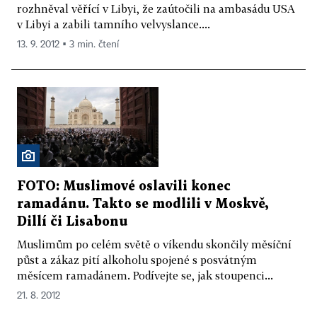
rozhněval věřící v Libyi, že zaútočili na ambasádu USA
v Libyi a zabili tamního velvyslance....
13. 9. 2012 ▪ 3 min. čtení
FOTO: Muslimové oslavili konec
ramadánu. Takto se modlili v Moskvě,
Dillí či Lisabonu
Muslimům po celém světě o víkendu skončily měsíční
půst a zákaz pití alkoholu spojené s posvátným
měsícem ramadánem. Podívejte se, jak stoupenci...
21. 8. 2012