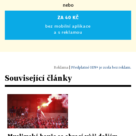
nebo
ZA 40 KČ
bez mobilní aplikace
a s reklamou
|
Předplatné HN+ je zcela bez reklam.
Související články