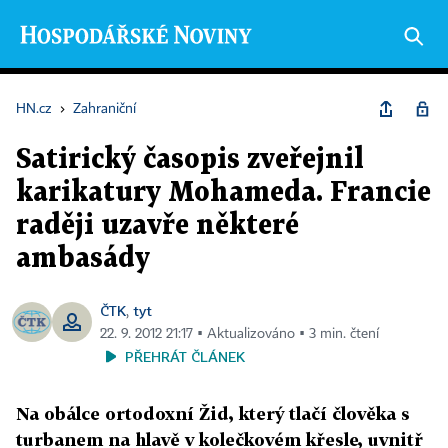
HN.cz
›
Zahraniční
Satirický časopis zveřejnil
karikatury Mohameda. Francie
raději uzavře některé
ambasády
ČTK
tyt
,
22. 9. 2012 21:17 ▪ Aktualizováno ▪ 3 min. čtení
PŘEHRÁT ČLÁNEK
Na obálce ortodoxní Žid, který tlačí člověka s
turbanem na hlavě v kolečkovém křesle, uvnitř