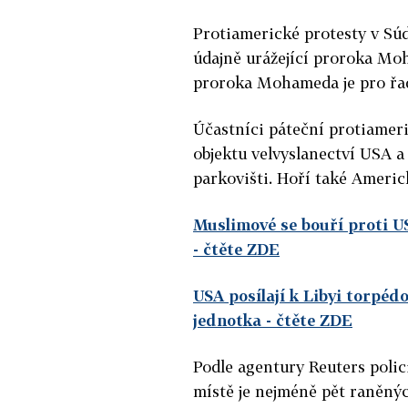
Protiamerické protesty v Súd
údajně urážející proroka Mo
proroka Mohameda je pro řa
Účastníci páteční protiameri
objektu velvyslanectví USA a
parkovišti. Hoří také Americ
Muslimové se bouří proti US
- čtěte ZDE
USA posílají k Libyi torpédo
jednotka
- čtěte ZDE
Podle agentury Reuters polici
místě je nejméně pět raněný