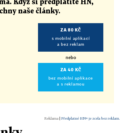
ma. Když si předplatíte HN,
echny naše články
.
ZA 80 KČ
s mobilní aplikací
a bez reklam
nebo
ZA 40 KČ
bez mobilní aplikace
a s reklamou
|
Předplatné HN+ je zcela bez reklam.
ánky