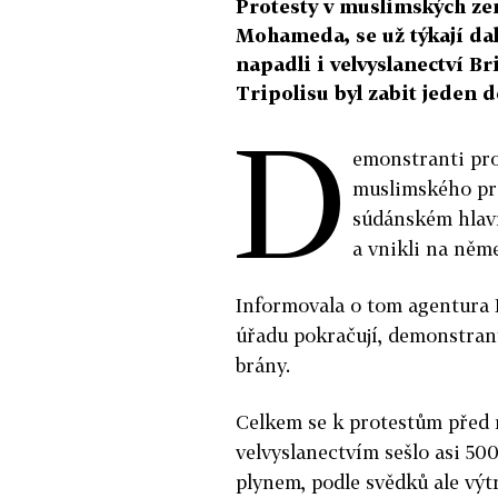
Protesty v muslimských ze
Mohameda, se už týkají da
napadli i velvyslanectví 
Tripolisu byl zabit jeden 
D
emonstranti prot
muslimského pr
súdánském hlav
a vnikli na něm
Informovala o tom agentura R
úřadu pokračují, demonstranti
brány.
Celkem se k protestům před
velvyslanectvím sešlo asi 500
plynem, podle svědků ale výtr