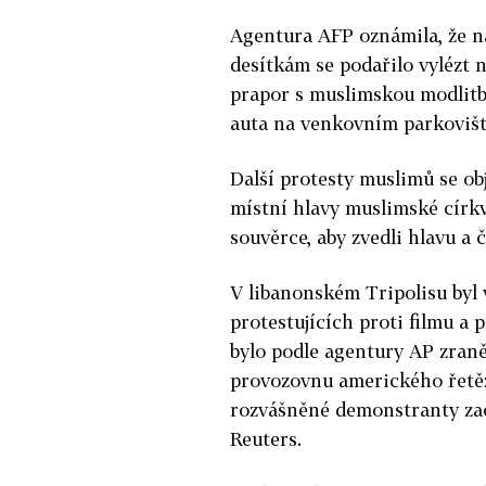
Agentura AFP oznámila, že na 
desítkám se podařilo vylézt n
prapor s muslimskou modlitbo
auta na venkovním parkovišt
Další protesty muslimů se ob
místní hlavy muslimské církv
souvěrce, aby zvedli hlavu a č
V libanonském Tripolisu byl 
protestujících proti filmu a 
bylo podle agentury AP zraněn
provozovnu amerického řetěz
rozvášněné demonstranty zača
Reuters.