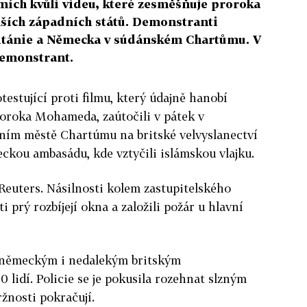
mích kvůli videu, které zesměšňuje proroka
lších západních států. Demonstranti
Británie a Německa v súdánském Chartůmu. V
demonstrant.
estující proti filmu, který údajně hanobí
oroka Mohameda, zaútočili v pátek v
ním městě Chartúmu na britské velvyslanectví
eckou ambasádu, kde vztyčili islámskou vlajku.
euters. Násilnosti kolem zastupitelského
 prý rozbíjejí okna a založili požár u hlavní
 německým i nedalekým britským
0 lidí. Policie se je pokusila rozehnat slzným
žnosti pokračují.