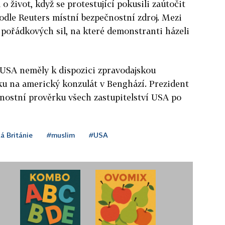
o život, když se protestující pokusili zaútočit
podle Reuters místní bezpečnostní zdroj. Mezi
ů pořádkových sil, na které demonstranti házeli
 USA neměly k dispozici zpravodajskou
u na americký konzulát v Benghází. Prezident
nostní prověrku všech zastupitelství USA po
á Británie
#muslim
#USA