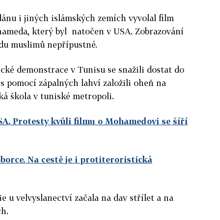
ánu i jiných islámských zemích vyvolal film
hameda, který byl natočen v USA. Zobrazování
du muslimů nepřípustné.
cké demonstrace v Tunisu se snažili dostat do
 s pomocí zápalných lahví založili oheň na
ká škola v tuniské metropoli.
A. Protesty kvůli filmu o Mohamedovi se šíří
borce. Na cestě je i protiteroristická
e u velvyslanectví začala na dav střílet a na
ch.