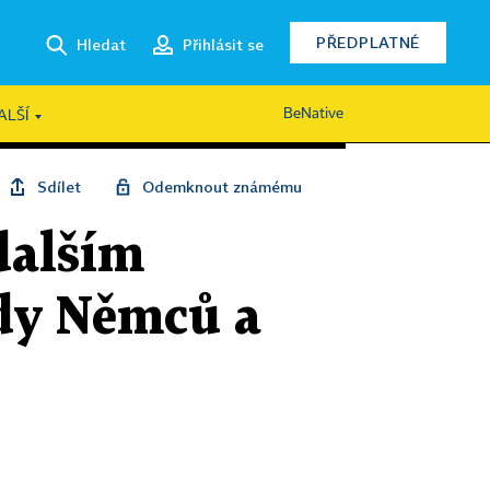
PŘEDPLATNÉ
Hledat
Přihlásit se
BeNative
ALŠÍ
Sdílet
Odemknout známému
dalším
dy Němců a