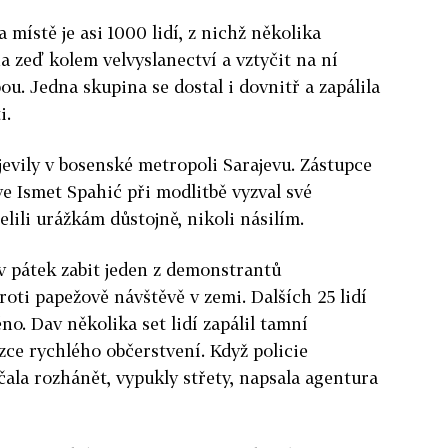
místě je asi 1000 lidí, z nichž několika
a zeď kolem velvyslanectví a vztyčit na ní
u. Jedna skupina se dostal i dovnitř a zapálila
i.
jevily v bosenské metropoli Sarajevu. Zástupce
e Ismet Spahić při modlitbě vyzval své
elili urážkám důstojně, nikoli násilím.
v pátek zabit jeden z demonstrantů
proti papežově návštěvě v zemi. Dalších 25 lidí
o. Dav několika set lidí zapálil tamní
ce rychlého občerstvení. Když policie
la rozhánět, vypukly střety, napsala agentura