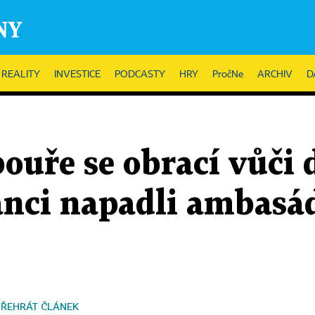
REALITY
INVESTICE
PODCASTY
HRY
PročNe
ARCHIV
D
ouře se obrací vůči 
nci napadli ambasá
PŘEHRÁT ČLÁNEK