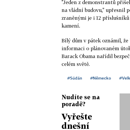
"Jeden z demonstrantů přišel 
na vládní budovu," upřesnil 
zraněnými je i 12 příslušník
kamení.
Bílý dům v pátek oznámil, že
informaci o plánovaném útok
Barack Obama nařídil bezpeč
celém světě.
#Súdán
#Německo
#Velk
Nudíte se na
poradě?
Vyřešte
dnešní