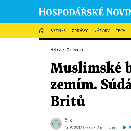
ZPRÁVY
HOME
BYZNYS
NÁZORY
TECH
HN.cz
›
Zahraniční
Muslimské b
zemím. Súdá
Britů
ČTK
15. 9. 2012 00:35 ▪ 2 min. čtení