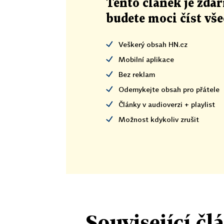
Tento článek
je
zdar
budete moci číst vš
Veškerý obsah HN.cz
Mobilní aplikace
Bez reklam
Odemykejte obsah pro přátele
Články v audioverzi + playlist
Možnost kdykoliv zrušit
Související čl